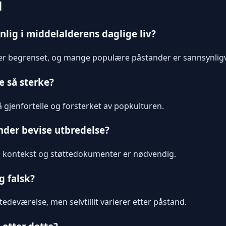
l
nlig i middelalderens daglige liv?
k er begrenset, og mange populære påstander er sannsynligv
e så sterke?
å gjenfortelle og forsterket av popkulturen.
der bevise utbredelse?
t, kontekst og støttedokumenter er nødvendig.
g falsk?
stedeværelse, men selvtillit varierer etter påstand.