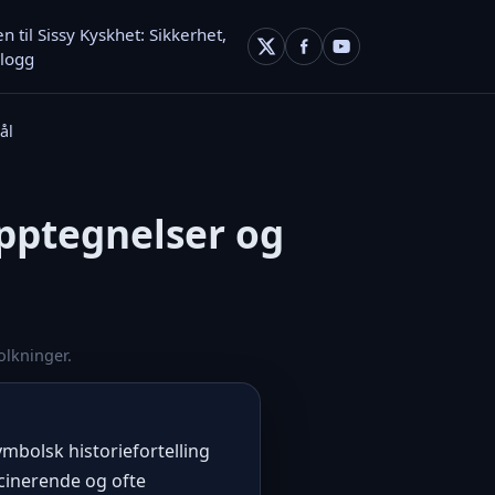
 til Sissy Kyskhet: Sikkerhet,
logg
ål
opptegnelser og
olkninger.
mbolsk historiefortelling
scinerende og ofte