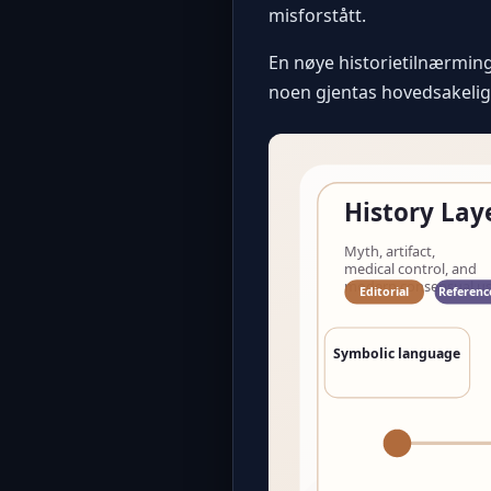
misforstått.
En nøye historietilnærming 
noen gjentas hovedsakelig 