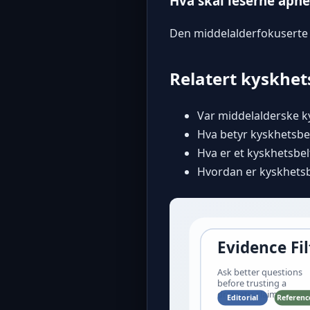
Hva skal leserne åpne
Den middelalderfokuserte s
Relatert kyskhet
Var middelalderske ky
Hva betyr kyskhetsbel
Hva er et kyskhetsbelt
Hvordan er kyskhetsbe