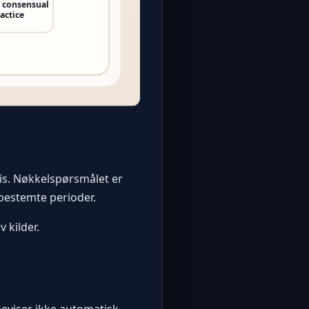
sis. Nøkkelspørsmålet er
 bestemte perioder.
 kilder.
beviser ikke automatisk