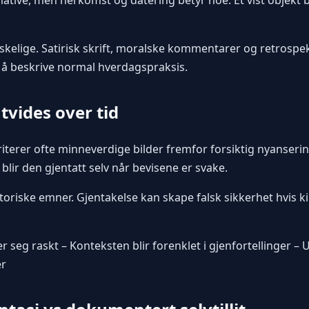
kelige. Satirisk skrift, moralske kommentarer og retrospekt
 å beskrive normal hverdagspraksis.
vides over tid
riterer ofte minneverdige bilder fremfor forsiktig nyanseri
t, blir den gjentatt selv når bevisene er svake.
toriske emner. Gjentakelse kan skape falsk sikkerhet hvis kil
r seg raskt – Konteksten blir forenklet i gjenfortellinger – U
r