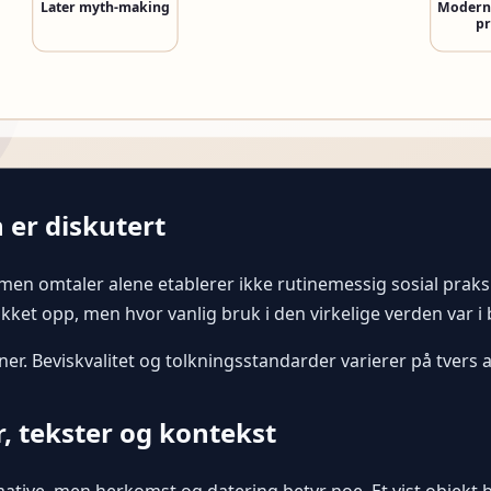
 er diskutert
 men omtaler alene etablerer ikke rutinemessig sosial prak
ket opp, men hvor vanlig bruk i den virkelige verden var i
r. Beviskvalitet og tolkningsstandarder varierer på tvers av
r, tekster og kontekst
ative, men herkomst og datering betyr noe. Et vist objekt 