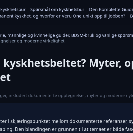
 kyskhetsbur
Spørsmål om kyskhetsbur
Den Komplette Guiden
anent kyskhet, og hvorfor er Veru One unikt opp til jobben?
B
orie, mannlige og kvinnelige guider, BDSM-bruk og vanlige spørsm
tegnelser og moderne virkelighet
il kyskhetsbeltet? Myter, 
et
inger, inkludert dokumenterte opptegnelser, myter og moderne nyt
itter i skjæringspunktet mellom dokumenterte referanser, sy
aping. Den blandingen er grunnen til at temaet er både fa