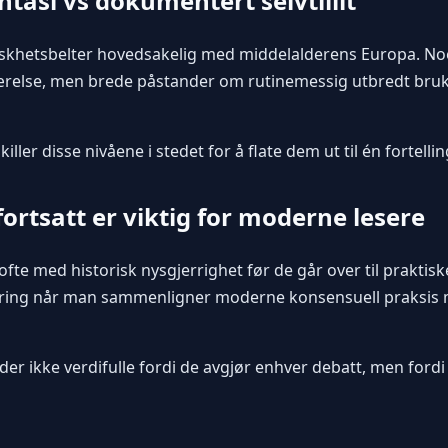
tasi vs dokumentert selvtillit
skhetsbelter hovedsakelig med middelalderens Europa. Noe
eværelse, men brede påstander om rutinemessig utbredt bruk
iller disse nivåene i stedet for å flate dem ut til én fortellin
fortsatt er viktig for moderne lesere
te med historisk nysgjerrighet før de går over til praktis
rvirring når man sammenligner moderne konsensuell praksi
ider ikke verdifulle fordi de avgjør enhver debatt, men ford