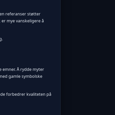
n referanser støtter
 er mye vanskeligere å
g.
ke emner. Å rydde myter
s med gamle symbolske
i de forbedrer kvaliteten på