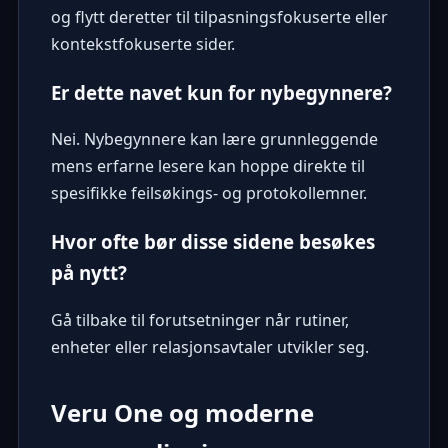
og flytt deretter til tilpasningsfokuserte eller
kontekstfokuserte sider.
Er dette navet kun for nybegynnere?
Nei. Nybegynnere kan lære grunnleggende
mens erfarne lesere kan hoppe direkte til
spesifikke feilsøkings- og protokollemner.
Hvor ofte bør disse sidene besøkes
på nytt?
Gå tilbake til forutsetninger når rutiner,
enheter eller relasjonsavtaler utvikler seg.
Veru One og moderne