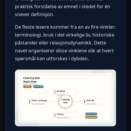
praktisk forståelse av emnet i stedet for én
snever definisjon.
De fleste lesere kommer fra en av fire vinkler:
terminologi, bruk i det virkelige liv, historiske
påstander eller relasjonsdynamikk. Dette
navet organiserer disse vinklene slik at hvert
spørsmål kan utforskes i dybden.