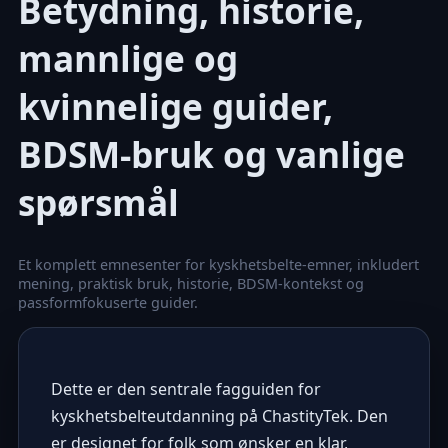
Betydning, historie,
mannlige og
kvinnelige guider,
BDSM-bruk og vanlige
spørsmål
Et komplett emnesenter for kyskhetsbelte-emner, inkludert
mening, praktisk bruk, historie, BDSM-kontekst og
passformfokuserte guider.
Dette er den sentrale fagguiden for
kyskhetsbelteutdanning på ChastityTek. Den
er designet for folk som ønsker en klar,