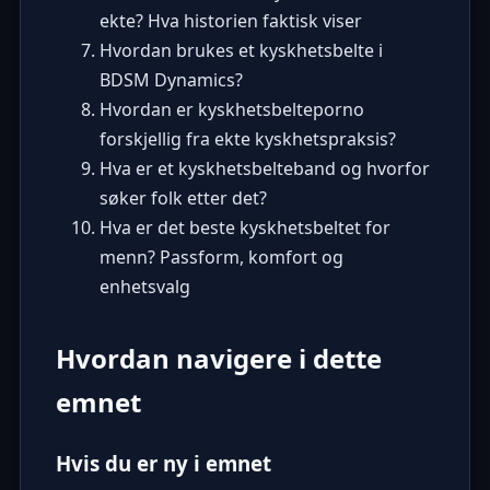
ekte? Hva historien faktisk viser
Hvordan brukes et kyskhetsbelte i
BDSM Dynamics?
Hvordan er kyskhetsbelteporno
forskjellig fra ekte kyskhetspraksis?
Hva er et kyskhetsbelteband og hvorfor
søker folk etter det?
Hva er det beste kyskhetsbeltet for
menn? Passform, komfort og
enhetsvalg
Hvordan navigere i dette
emnet
Hvis du er ny i emnet