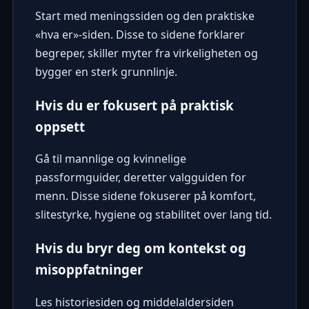
Start med meningssiden og den praktiske
«hva er»-siden. Disse to sidene forklarer
begreper, skiller myter fra virkeligheten og
bygger en sterk grunnlinje.
Hvis du er fokusert på praktisk
oppsett
Gå til mannlige og kvinnelige
passformguider, deretter valgguiden for
menn. Disse sidene fokuserer på komfort,
slitestyrke, hygiene og stabilitet over lang tid.
Hvis du bryr deg om kontekst og
misoppfatninger
Les historiesiden og middelaldersiden