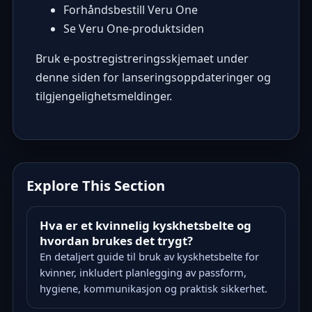
Forhåndsbestill Veru One
Se Veru One-produktsiden
Bruk e-postregistreringsskjemaet under
denne siden for lanseringsoppdateringer og
tilgjengelighetsmeldinger.
Explore This Section
Hva er et kvinnelig kyskhetsbelte og
hvordan brukes det trygt?
En detaljert guide til bruk av kyskhetsbelte for
kvinner, inkludert planlegging av passform,
hygiene, kommunikasjon og praktisk sikkerhet.