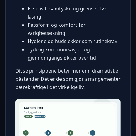
Eksplisitt samtykke og grenser før
låsing
Passform og komfort før
varighetsøkning
Hygiene og hudsjekker som rutinekrav
Tydelig kommunikasjon og
gjennomgangsløkker over tid
Disse prinsippene betyr mer enn dramatiske
påstander. Det er de som gjør arrangementer
bærekraftige i det virkelige liv.