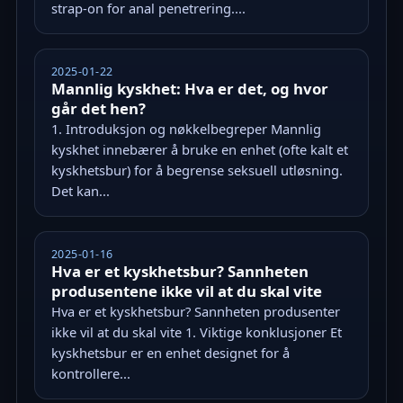
strap-on for anal penetrering....
2025-01-22
Mannlig kyskhet: Hva er det, og hvor
går det hen?
1. Introduksjon og nøkkelbegreper Mannlig
kyskhet innebærer å bruke en enhet (ofte kalt et
kyskhetsbur) for å begrense seksuell utløsning.
Det kan...
2025-01-16
Hva er et kyskhetsbur? Sannheten
produsentene ikke vil at du skal vite
Hva er et kyskhetsbur? Sannheten produsenter
ikke vil at du skal vite 1. Viktige konklusjoner Et
kyskhetsbur er en enhet designet for å
kontrollere...