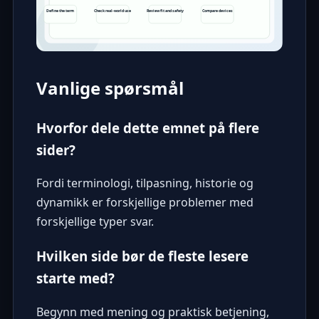
Vanlige spørsmål
Hvorfor dele dette emnet på flere
sider?
Fordi terminologi, tilpasning, historie og
dynamikk er forskjellige problemer med
forskjellige typer svar.
Hvilken side bør de fleste lesere
starte med?
Begynn med mening og praktisk betjening,