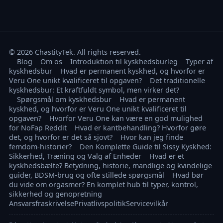
© 2026 ChastityTek. All rights reserved.
Blog
Om os
Introduktion til kyskhedsburleg
Typer af
kyskhedsbur
Hvad er permanent kyskhed, og hvorfor er
Veru One unikt kvalificeret til opgaven?
Det traditionelle
kyskhedsbur: Et kraftfuldt symbol, men virker det?
Spørgsmål om kyskhedsbur
Hvad er permanent
kyskhed, og hvorfor er Veru One unikt kvalificeret til
opgaven?
Hvorfor Veru One kan være en god mulighed
for NoFap Reddit
Hvad er kantbehandling? Hvorfor gøre
det, og hvorfor er det så sjovt?
Hvor kan jeg finde
femdom-historier?
Den Komplette Guide til Sissy Kyskhed:
Sikkerhed, Træning og Valg af Enheder
Hvad er et
kyskhedsbælte? Betydning, historie, mandlige og kvindelige
guider, BDSM-brug og ofte stillede spørgsmål
Hvad bør
du vide om orgasmer? En komplet hub til typer, kontrol,
sikkerhed og genopretning
Ansvarsfraskrivelse
Privatlivspolitik
Servicevilkår