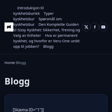
Introduksjon til
kyskhetsburlek
Typer
kyskhetsbur
Spørsmål om
kyskhetsbur
Den Komplette Guiden
til Sissy Kyskhet: Sikkerhet, Trening og
Valg av Enheter
Hva er permanent
kyskhet, og hvorfor er Veru One unikt
opp til jobben?
Blogg
Home
Blogg
Blogg
[Skjema-ID="1"]]