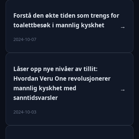
Forstå den økte tiden som trengs for
toalettbesøk i mannlig kyskhet
→
2024-10-07
Låser opp nye nivåer av tillit:
Hvordan Veru One revolusjonerer
mannlig kyskhet med
→
sanntidsvarsler
2024-10-03