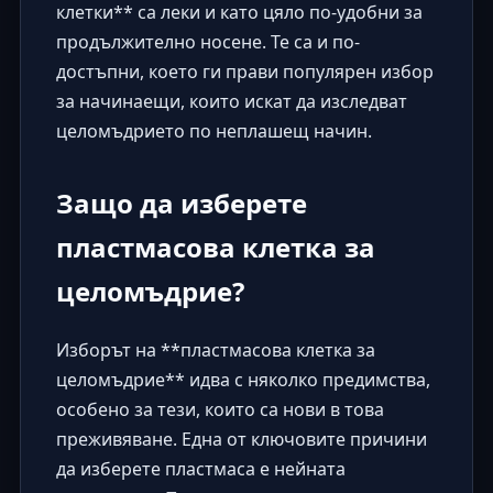
клетки** са леки и като цяло по-удобни за
продължително носене. Те са и по-
достъпни, което ги прави популярен избор
за начинаещи, които искат да изследват
целомъдрието по неплашещ начин.
Защо да изберете
пластмасова клетка за
целомъдрие?
Изборът на **пластмасова клетка за
целомъдрие** идва с няколко предимства,
особено за тези, които са нови в това
преживяване. Една от ключовите причини
да изберете пластмаса е нейната