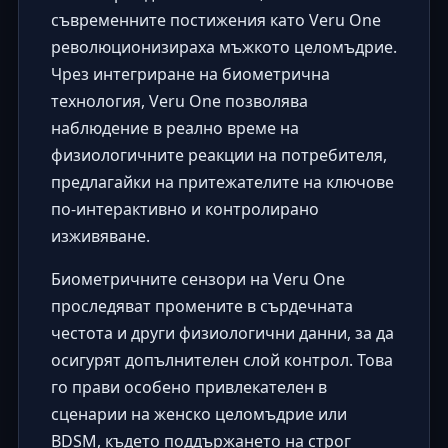
съвременните постижения като
Veru One
революционизираха мъжкото целомъдрие.
Чрез интегриране на биометрична
технология, Veru One позволява
наблюдение в реално време на
физиологичните реакции на потребителя,
предлагайки на притежателите на ключове
по-интерактивно и контролирано
изживяване.
Биометричните сензори на Veru One
проследяват промените в сърдечната
честота и други физиологични данни, за да
осигурят допълнителен слой контрол. Това
го прави особено привлекателен в
сценарии на
женско целомъдрие
или
BDSM, където поддържането на строг