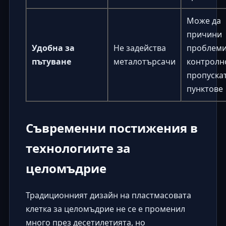
Може да
причини
Удобна за
Не задейства
проблеми
пътуване
металотърсачи
контролн
пропуска
пунктове
Съвременни постижения в
технологиите за
целомъдрие
Традиционният дизайн на пластмасовата
клетка за целомъдрие не се е променил
много през десетилетията, но