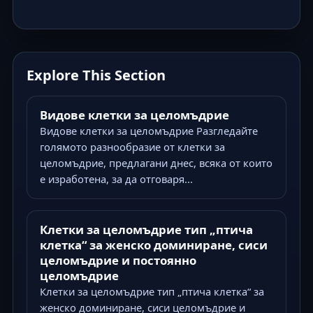
Explore This Section
Видове клетки за целомъдрие
Видове клетки за целомъдрие Разгледайте
голямото разнообразие от клетки за
целомъдрие, предлагани днес, всяка от които
е изработена, за да отговаря...
Клетки за целомъдрие тип „птича
клетка“ за женско доминиране, сиси
целомъдрие и постоянно
целомъдрие
Клетки за целомъдрие тип „птича клетка“ за
женско доминиране, сиси целомъдрие и