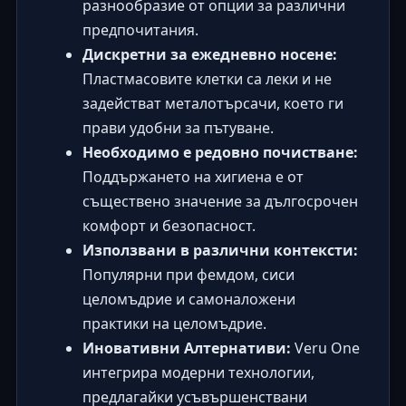
разнообразие от опции за различни
предпочитания.
Дискретни за ежедневно носене:
Пластмасовите клетки са леки и не
задействат металотърсачи, което ги
прави удобни за пътуване.
Необходимо е редовно почистване:
Поддържането на хигиена е от
съществено значение за дългосрочен
комфорт и безопасност.
Използвани в различни контексти:
Популярни при фемдом, сиси
целомъдрие и самоналожени
практики на целомъдрие.
Иновативни Алтернативи:
Veru One
интегрира модерни технологии,
предлагайки усъвършенствани