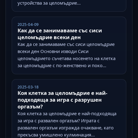
устройства за целомъдрие...
2025-04-09
Как да се занимаваме със сиси
целомъдрие всеки ден
Как да се занимаваме със сиси целомъдрие
всеки ден Основни изводи Сиси
целомъдрието съчетава носенето на клетка
за целомъдрие с по-женствено и поко...
2025-03-18
Коя клетка за целомъдрие е най-
подходяща за игра с разрушен
оргазъм?
Коя клетка за целомъдрие е най-подходяща
за игра с развален оргазъм? Играта с
развален оргазъм изгражда очакване, като
прекъсва умишлено кулминация...