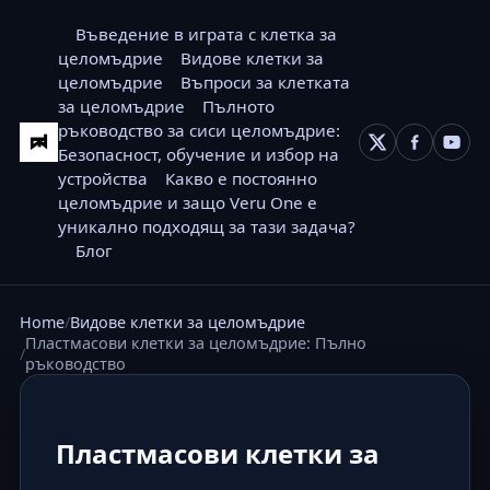
Въведение в играта с клетка за
целомъдрие
Видове клетки за
целомъдрие
Въпроси за клетката
за целомъдрие
Пълното
ръководство за сиси целомъдрие:
Безопасност, обучение и избор на
устройства
Какво е постоянно
целомъдрие и защо Veru One е
уникално подходящ за тази задача?
Блог
Home
Видове клетки за целомъдрие
Пластмасови клетки за целомъдрие: Пълно
ръководство
Пластмасови клетки за