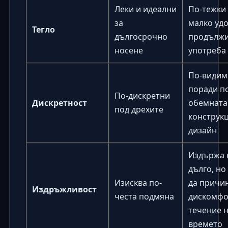
Леки и идеални
По-тежки 
за
малко удо
Тегло
дългосрочно
продължи
носене
употреба
По-видим
поради п
По-дискретни
Дискретност
обемната
под дрехите
конструк
дизайн
Издържа 
дълго, но
Изисква по-
да причи
Издръжливост
честа подмяна
дискомфо
течение 
времето