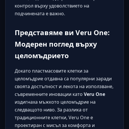
контрол върху удоволствието на
подчинената е важно.
Представяме ви Veru One:
Модерен поглед върху
целомъдрието
Докато пластмасовите клетки за
целомъдрие отдавна са популярни заради
своята достъпност и лекота на използване,
съвременните иновации като
Veru One
издигнаха мъжкото целомъдрие на
следващото ниво. За разлика от
традиционните клетки, Veru One е
проектиран с мисъл за комфорта и