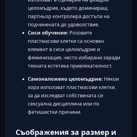
целомъдрие
, където доминиращ
партньор контролира достъпа на
подчинената до удоволствие.
Сиси обучение:
Розовите
пластмасови клетки са основен
елемент в
сиси целомъдрие
и
феминизация, често избирани заради
тяхната естетика привлекателност.
Самоналожено целомъдрие:
Някои
хора използват пластмасови клетки,
за да изследват собствената си
сексуална дисциплина или по
фетишистки причини.
Съображения за размер и