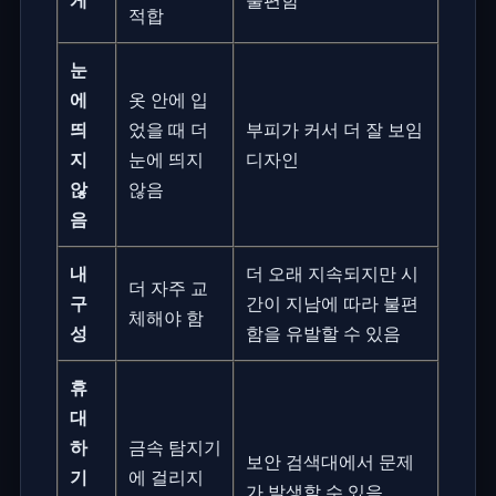
적합
눈
에
옷 안에 입
띄
었을 때 더
부피가 커서 더 잘 보임
지
눈에 띄지
디자인
않
않음
음
내
더 오래 지속되지만 시
더 자주 교
구
간이 지남에 따라 불편
체해야 함
성
함을 유발할 수 있음
휴
대
하
금속 탐지기
보안 검색대에서 문제
기
에 걸리지
가 발생할 수 있음