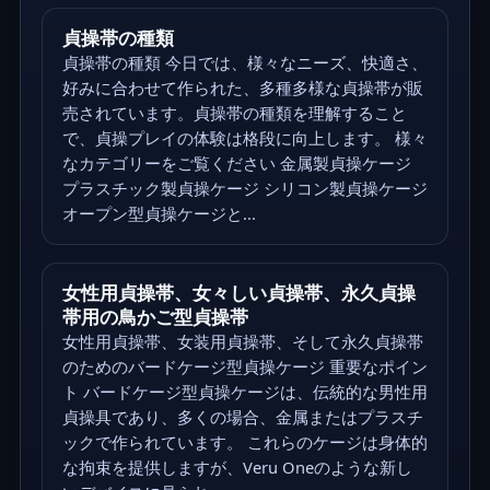
貞操帯の種類
貞操帯の種類 今日では、様々なニーズ、快適さ、
好みに合わせて作られた、多種多様な貞操帯が販
売されています。貞操帯の種類を理解すること
で、貞操プレイの体験は格段に向上します。 様々
なカテゴリーをご覧ください 金属製貞操ケージ
プラスチック製貞操ケージ シリコン製貞操ケージ
オープン型貞操ケージと...
女性用貞操帯、女々しい貞操帯、永久貞操
帯用の鳥かご型貞操帯
女性用貞操帯、女装用貞操帯、そして永久貞操帯
のためのバードケージ型貞操ケージ 重要なポイン
ト バードケージ型貞操ケージは、伝統的な男性用
貞操具であり、多くの場合、金属またはプラスチ
ックで作られています。 これらのケージは身体的
な拘束を提供しますが、Veru Oneのような新し