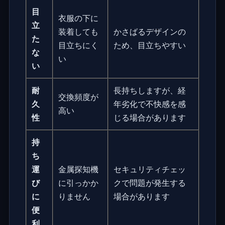
目
衣服の下に
立
装着しても
かさばるデザインの
た
目立ちにく
ため、目立ちやすい
な
い
い
耐
長持ちしますが、経
交換頻度が
久
年劣化で不快感を感
高い
性
じる場合があります
持
ち
運
金属探知機
セキュリティチェッ
び
に引っかか
クで問題が発生する
に
りません
場合があります
便
利