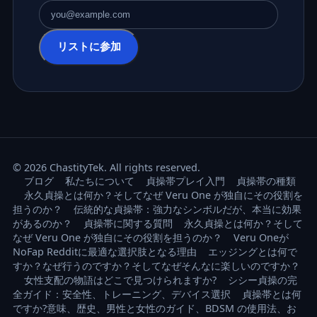
メールアドレス
リストに参加
© 2026 ChastityTek. All rights reserved.
ブログ
私たちについて
貞操帯プレイ入門
貞操帯の種類
永久貞操とは何か？そしてなぜ Veru One が独自にその役割を
担うのか？
伝統的な貞操帯：強力なシンボルだが、本当に効果
があるのか？
貞操帯に関する質問
永久貞操とは何か？そして
なぜ Veru One が独自にその役割を担うのか？
Veru Oneが
NoFap Redditに最適な選択肢となる理由
エッジングとは何で
すか？なぜ行うのですか？そしてなぜそんなに楽しいのですか？
女性支配の物語はどこで見つけられますか?
シシー貞操の完
全ガイド：安全性、トレーニング、デバイス選択
貞操帯とは何
ですか?意味、歴史、男性と女性のガイド、BDSM の使用法、お