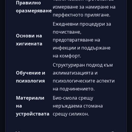
Правилно
измерване за намиране на
оразмеряване
перфектното прилягане.
Ежедневни процедури за
почистване,
Основи на
предотвратяване на
хигиената
инфекции и поддържане
на комфорт.
Структуриран подход към
Обучение и
аклиматизацията и
психология
психологическите аспекти
на подчинението.
Материали
Био-смола срещу
на
неръждаема стомана
устройствата
срещу силикон.