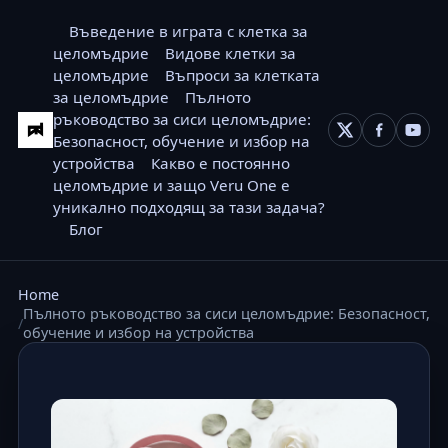
Въведение в играта с клетка за
целомъдрие
Видове клетки за
целомъдрие
Въпроси за клетката
за целомъдрие
Пълното
ръководство за сиси целомъдрие:
Безопасност, обучение и избор на
устройства
Какво е постоянно
целомъдрие и защо Veru One е
уникално подходящ за тази задача?
Блог
Home
Пълното ръководство за сиси целомъдрие: Безопасност,
обучение и избор на устройства