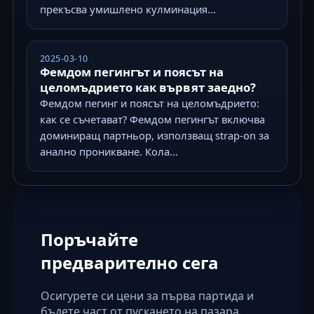
прекъсва умишлено кулминация...
2025-03-10
Фемдом пегингът и поясът на
целомъдрието как вървят заедно?
Фемдом пегинг и поясът на целомъдрието:
как се съчетават? Фемдом пегингът включва
доминиращ партньор, използващ strap-on за
анално проникване. Кола...
Поръчайте
предварително сега
Осигурете си цени за първа партида и
бъдете част от пускането на пазара.