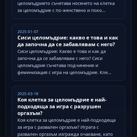
целомъдрието съчетава носенето на клетка
за целомъдрие с по-женствено и поко...
2025-01-07
Сиси целомъдрие: какво е това и как
да започна да се забавлявам с него?
Сиси целомъдрие: Какво е това и как да
започна да се забавлявам с него? Сиси
целомъдрие съчетава подчинение и
феминизация с игра на целомъдрие. Кле...
2025-03-18
Коя клетка за целомъдрие е най-
подходяща за игра с разрушен
оргазъм?
Коя клетка за целомъдрие е най-подходяща
за игра с развален оргазъм? Играта с
развален оргазъм изгражда очакване, като