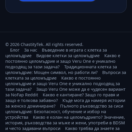
© 2026 ChastityTek. All rights reserved.
Блог
За нас
Въведение в играта с клетка за
целомъдрие
Видове клетки за целомъдрие
Какво е
постоянно целомъдрие и защо Veru One е уникално
подходящ за тази задача?
Традиционната клетка за
целомъдрие: Мощен символ, но работи ли?
Въпроси за
клетката за целомъдрие
Какво е постоянно
целомъдрие и защо Veru One е уникално подходящ за
тази задача?
Защо Veru One може да е чудесен вариант
за NoFap Reddit
Какво е кантиране? Защо го правя и
защо е толкова забавно?
Къде мога да намеря истории
за женско доминиране?
Пълното ръководство за сиси
целомъдрие: Безопасност, обучение и избор на
устройства
Какво е колан на целомъдрието? Значение,
история, ръководства за мъже и жени, употреби в BDSM
и често задавани въпроси
Какво трябва да знаете за