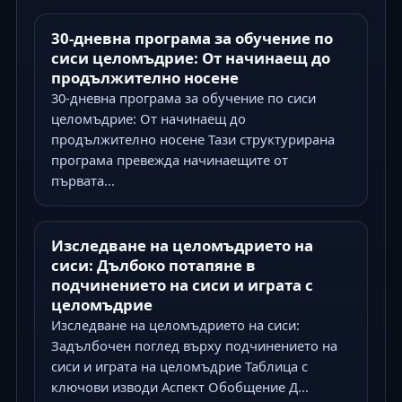
30-дневна програма за обучение по
сиси целомъдрие: От начинаещ до
продължително носене
30-дневна програма за обучение по сиси
целомъдрие: От начинаещ до
продължително носене Тази структурирана
програма превежда начинаещите от
първата...
Изследване на целомъдрието на
сиси: Дълбоко потапяне в
подчинението на сиси и играта с
целомъдрие
Изследване на целомъдрието на сиси:
Задълбочен поглед върху подчинението на
сиси и играта на целомъдрие Таблица с
ключови изводи Аспект Обобщение Д...