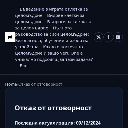
Въведение в играта с клетка за
целомъдрие
Видове клетки за
целомъдрие
Въпроси за клетката
за целомъдрие
Пълното
ръководство за сиси целомъдрие:
Безопасност, обучение и избор на
устройства
Какво е постоянно
целомъдрие и защо Veru One е
уникално подходящ за тази задача?
Блог
Home
Отказ от отговорност
Отказ от отговорност
Последна актуализация: 09/12/2024