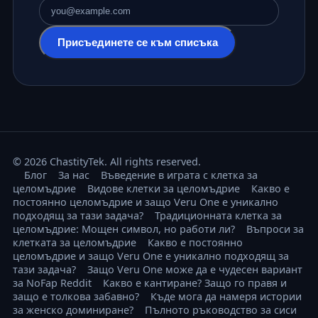
Имейл адрес
Присъединете се към списъка
© 2026 ChastityTek. All rights reserved.
Блог
За нас
Въведение в играта с клетка за
целомъдрие
Видове клетки за целомъдрие
Какво е
постоянно целомъдрие и защо Veru One е уникално
подходящ за тази задача?
Традиционната клетка за
целомъдрие: Мощен символ, но работи ли?
Въпроси за
клетката за целомъдрие
Какво е постоянно
целомъдрие и защо Veru One е уникално подходящ за
тази задача?
Защо Veru One може да е чудесен вариант
за NoFap Reddit
Какво е кантиране? Защо го правя и
защо е толкова забавно?
Къде мога да намеря истории
за женско доминиране?
Пълното ръководство за сиси