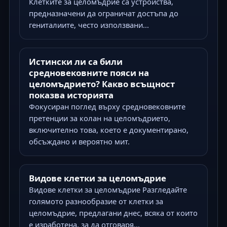
Клетките за целомъдрие са устройства,
предназначени да ограничат достъпа до
гениталиите, често използвани...
Истински ли са били
средновековните пояси на
целомъдрието? Какво всъщност
показва историята
Фокусиран поглед върху средновековните
претенции за колан на целомъдрието,
включително това, което е документирано,
обсъждано и вероятно мит.
Видове клетки за целомъдрие
Видове клетки за целомъдрие Разгледайте
голямото разнообразие от клетки за
целомъдрие, предлагани днес, всяка от които
е изработена, за да отговаря...