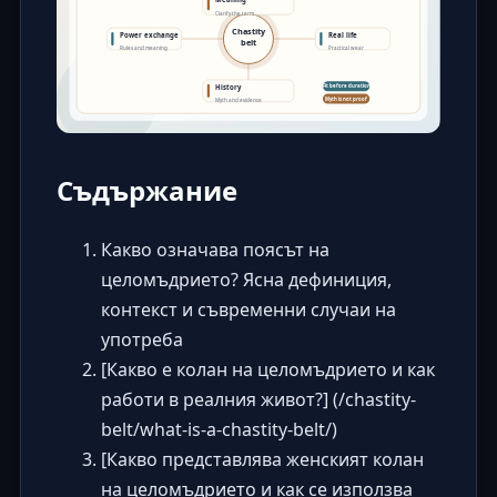
Съдържание
Какво означава поясът на
целомъдрието? Ясна дефиниция,
контекст и съвременни случаи на
употреба
[Какво е колан на целомъдрието и как
работи в реалния живот?] (/chastity-
belt/what-is-a-chastity-belt/)
[Какво представлява женският колан
на целомъдрието и как се използва