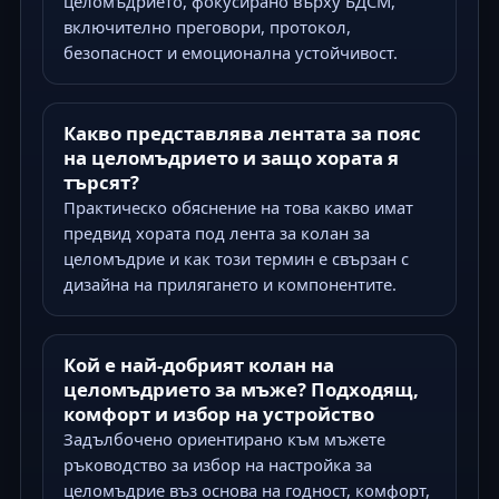
целомъдрието, фокусирано върху БДСМ,
включително преговори, протокол,
безопасност и емоционална устойчивост.
Какво представлява лентата за пояс
на целомъдрието и защо хората я
търсят?
Практическо обяснение на това какво имат
предвид хората под лента за колан за
целомъдрие и как този термин е свързан с
дизайна на прилягането и компонентите.
Кой е най-добрият колан на
целомъдрието за мъже? Подходящ,
комфорт и избор на устройство
Задълбочено ориентирано към мъжете
ръководство за избор на настройка за
целомъдрие въз основа на годност, комфорт,