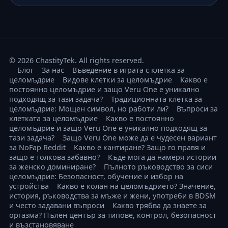
© 2026 ChastityTek. All rights reserved.
Блог
За нас
Въведение в играта с клетка за
целомъдрие
Видове клетки за целомъдрие
Какво е
постоянно целомъдрие и защо Veru One е уникално
подходящ за тази задача?
Традиционната клетка за
целомъдрие: Мощен символ, но работи ли?
Въпроси за
клетката за целомъдрие
Какво е постоянно
целомъдрие и защо Veru One е уникално подходящ за
тази задача?
Защо Veru One може да е чудесен вариант
за NoFap Reddit
Какво е кантиране? Защо го правя и
защо е толкова забавно?
Къде мога да намеря истории
за женско доминиране?
Пълното ръководство за сиси
целомъдрие: Безопасност, обучение и избор на
устройства
Какво е колан на целомъдрието? Значение,
история, ръководства за мъже и жени, употреби в BDSM
и често задавани въпроси
Какво трябва да знаете за
оргазма? Пълен център за типове, контрол, безопасност
и възстановяване