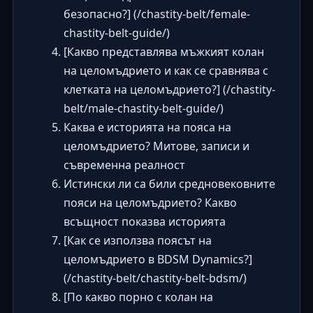
безопасно?] (/chastity-belt/female-
chastity-belt-guide/)
[Какво представлява мъжкият колан
на целомъдрието и как се сравнява с
клетката на целомъдрието?] (/chastity-
belt/male-chastity-belt-guide/)
Каква е историята на пояса на
целомъдрието? Митове, записи и
съвременна реалност
Истински ли са били средновековните
пояси на целомъдрието? Какво
всъщност показва историята
[Как се използва поясът на
целомъдрието в BDSM Dynamics?]
(/chastity-belt/chastity-belt-bdsm/)
[По какво порно с колан на