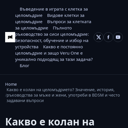
Въведение в играта с клетка за
целомъдрие
Видове клетки за
целомъдрие
Въпроси за клетката
за целомъдрие
Пълното
ръководство за сиси целомъдрие:
Безопасност, обучение и избор на
устройства
Какво е постоянно
целомъдрие и защо Veru One е
уникално подходящ за тази задача?
Блог
Home
Какво е колан на целомъдрието? Значение, история,
ръководства за мъже и жени, употреби в BDSM и често
задавани въпроси
Какво е колан на