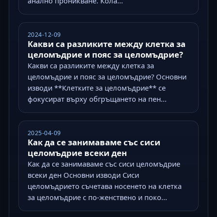
анално проникване. Кола...
2024-12-09
Какви са разликите между клетка за
целомъдрие и пояс за целомъдрие?
Какви са разликите между клетка за
целомъдрие и пояс за целомъдрие? Основни
изводи **Клетките за целомъдрие** се
фокусират върху обгръщането на пен...
2025-04-09
Как да се занимаваме със сиси
целомъдрие всеки ден
Как да се занимаваме със сиси целомъдрие
всеки ден Основни изводи Сиси
целомъдрието съчетава носенето на клетка
за целомъдрие с по-женствено и поко...