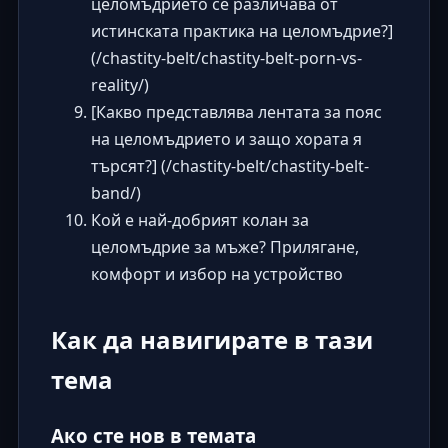
целомъдрието се различава от
истинската практика на целомъдрие?]
(/chastity-belt/chastity-belt-porn-vs-
reality/)
[Какво представлява лентата за пояс
на целомъдрието и защо хората я
търсят?] (/chastity-belt/chastity-belt-
band/)
Кой е най-добрият колан за
целомъдрие за мъже? Прилягане,
комфорт и избор на устройство
Как да навигирате в тази
тема
Ако сте нов в темата