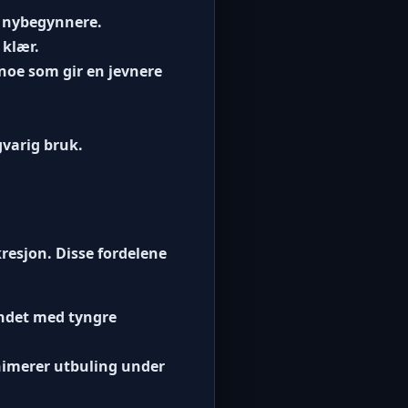
r nybegynnere.
 klær.
 noe som gir en jevnere
gvarig bruk.
kresjon. Disse fordelene
undet med tyngre
inimerer utbuling under