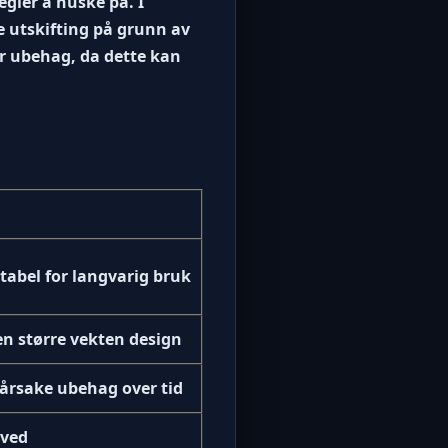
egler å huske på. I
e utskifting på grunn av
ler ubehag, da dette kan
abel for langvarig bruk
en større vekten design
rårsake ubehag over tid
 ved