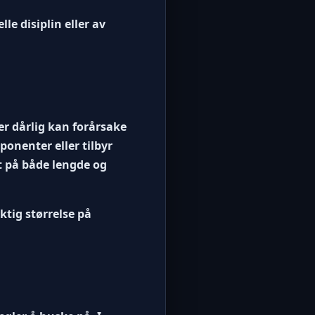
le disiplin eller av
er dårlig kan forårsake
ponenter eller tilbyr
rt på både lengde og
iktig størrelse på