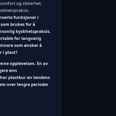
 komfort og sikkerhet.
yskhetspraksis.
nserte funksjoner i
r som brukes for å
ersonlig kyskhetspraksis.
ortable for langvarig
gynnere som ønsker å
 i plast?
 denne opplevelsen. En av
igere enn
g har plastbur en tendens
em over lengre perioder