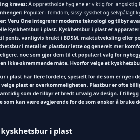
ing kreves:
Å opprettholde hygiene er viktig for langsiktig
enhenger:
Populær i femdom, sissy-kyskhet og selvpålagt k
er: Veru One integrerer moderne teknologi og tilbyr ava
nelle kyskhetsbur i plast. Kyskhetsbur i plast er apparate
il penis, vanligvis brukt i BDSM, maktutveksling eller p
khetsbur i metall er plastbur lette og generelt mer komf
eligere, noe som gjør dem til et populært valg for nybe
 en ikke-skremmende måte. Hvorfor velge et kyskhetsbur
r i plast har flere fordeler, spesielt for de som er nye i
velge plast er overkommeligheten. Plastbur er ofte bill
samtidig som de tilbyr et bredt utvalg av design. I tilleg
noe som kan være avgjørende for de som ønsker å bruke d
 kyskhetsbur i plast