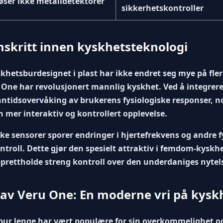
øser ikke metalldetektorer
sikkerhetskontroller
skritt innen kyskhetsteknologi
skhetsburdesignet i plast har ikke endret seg mye på fle
 One
har revolusjonert mannlig kyskhet. Ved å integrere
nntidsovervåking av brukerens fysiologiske responser, n
 mer interaktiv og kontrollert opplevelse.
e sensorer sporer endringer i hjertefrekvens og andre fy
troll. Dette gjør den spesielt attraktiv i
femdom-kyskh
opprettholde streng kontroll over den underdaniges nytel
 av Veru One: En moderne vri på kysk
ur lenge har vært populære for sin overkommelighet o