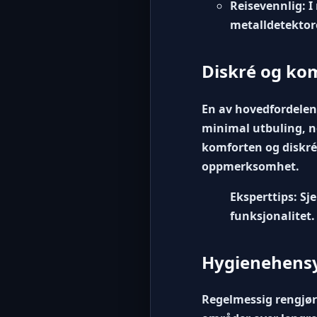
Reisevennlig:
I
metalldetektore
Diskré og kom
En av hovedfordelene
minimal utbuling, n
komforten og diskré 
oppmerksomhet.
Eksperttips:
Sje
funksjonalitet.
Hygienehens
Regelmessig rengjøri