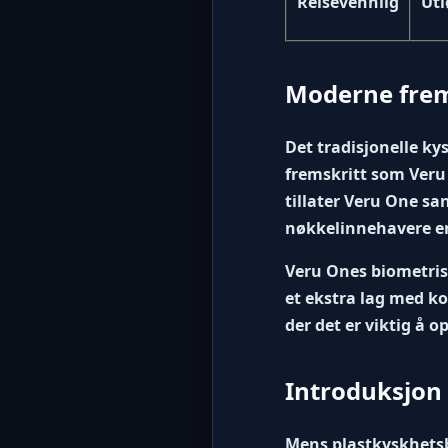
Reisevennlig
Utl
Moderne frem
Det tradisjonelle ky
fremskritt som
Veru
tillater Veru One sa
nøkkelinnehavere en
Veru Ones biometrisk
et ekstra lag med kon
der det er viktig å 
Introduksjon
Mens plastkyskhetsb