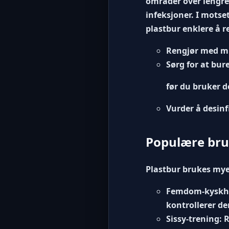
områder over lengre 
infeksjoner. I motse
plastbur enklere å r
Rengjør med mi
Sørg for at bur
før du bruker d
Vurder å desin
Populære bru
Plastbur brukes mye 
Femdom-kyskh
kontrollerer de
Sissy-trening:
R