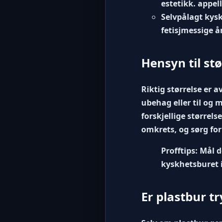
estetikk. appell
Selvpålagt kys
fetisjmessige å
Hensyn til st
Riktig størrelse er 
ubehag eller til og 
forskjellige størrels
omkrets, og sørg for
Profftips:
Mål de
kyskhetsburet i
Er plastbur t