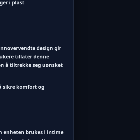
er i plast
 innovervendte design gir
ukere tillater denne
en å tiltrekke seg uønsket
 å sikre komfort og
en enheten brukes i intime