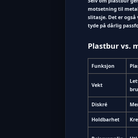
Selv om plastbur gen
motsetning til meta
slitasje. Det er ogs
tyde på dårlig passf
Plastbur vs. m
Funksjon
Pla
Let
Vekt
br
Diskré
Mer
Holdbarhet
Kre