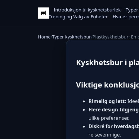
Introduksjon til kyskhetsburlek
Typer
Trening og Valg av Enheter
Hva er perm
Home
Typer kyskhetsbur
Plastkyskhetsbur: En
Kyskhetsbur i pl
Viktige konklusj
Rimelig og lett:
Ideel
Flere design tilgjeng
ulike preferanser.
Diskré for hverdags
reisevennlige.