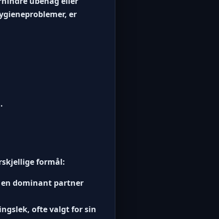
orhindre ubehag eller
hygieneproblemer, er
.
skjellige formål:
r en dominant partner
ngslek, ofte valgt for sin