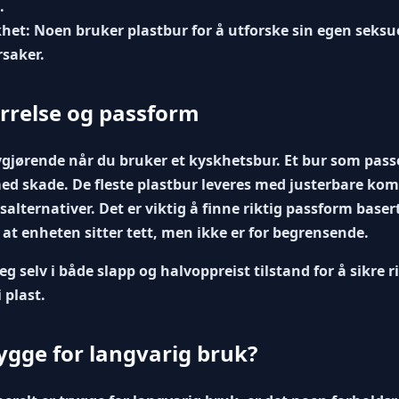
.
khet:
Noen bruker plastbur for å utforske sin egen seksuel
rsaker.
ørrelse og passform
avgjørende når du bruker et kyskhetsbur. Et bur som pass
med skade. De fleste plastbur leveres med justerbare kom
esalternativer. Det er viktig å finne riktig passform base
 at enheten sitter tett, men ikke er for begrensende.
g selv i både slapp og halvoppreist tilstand for å sikre r
 plast.
rygge for langvarig bruk?