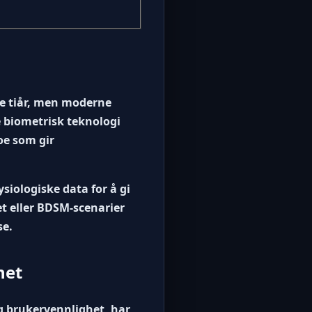
re tiår, men moderne
 biometrisk teknologi
oe som gir
siologiske data for å gi
et
eller BDSM-scenarier
se.
het
g brukervennlighet, har