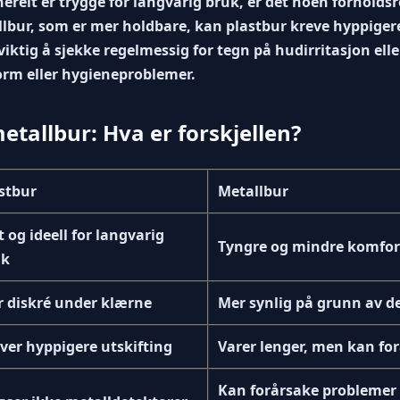
erelt er trygge for langvarig bruk, er det noen forholdsr
llbur, som er mer holdbare, kan plastbur kreve hyppiger
å viktig å sjekke regelmessig for tegn på hudirritasjon el
orm eller hygieneproblemer.
etallbur: Hva er forskjellen?
stbur
Metallbur
t og ideell for langvarig
Tyngre og mindre komfort
uk
 diskré under klærne
Mer synlig på grunn av d
ver hyppigere utskifting
Varer lenger, men kan fo
Kan forårsake problemer