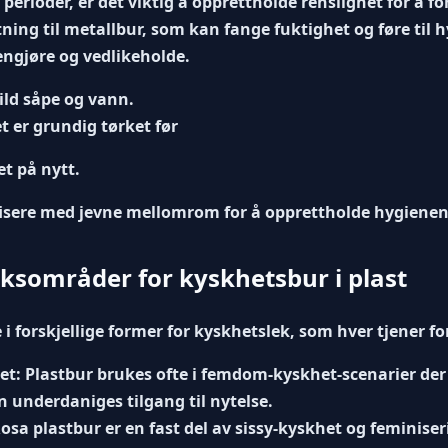
perioder, er det viktig å opprettholde renslighet for å f
tning til metallbur, som kan fange fuktighet og føre til 
engjøre og vedlikeholde.
ld såpe og vann.
et er grundig tørket før
et på nytt.
fisere med jevne mellomrom for å opprettholde hygienen
ksområder for kyskhetsbur i plast
i forskjellige former for kyskhetslek, som hver tjener for
et:
Plastbur brukes ofte i
femdom-kyskhet
-scenarier de
n underdaniges tilgang til nytelse.
osa plastbur er en fast del av
sissy-kyskhet
og feminiseri