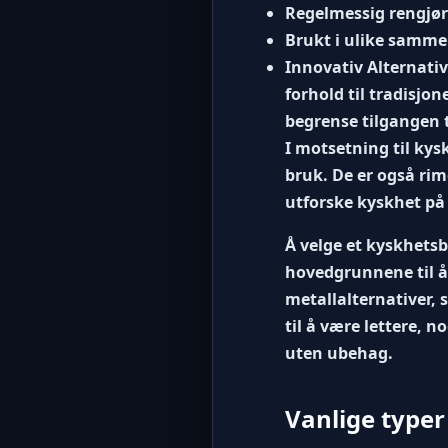
Regelmessig rengjør
Brukt i ulike samm
Innovativ Alternativ
forhold til tradisjo
begrense tilgangen t
I motsetning til kys
bruk. De er også rim
utforske kyskhet på
Å velge et kyskhetsbu
hovedgrunnene til å 
metallalternativer, 
til å være lettere, 
uten ubehag.
Vanlige typer