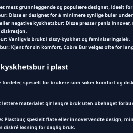
et mest grunnleggende og populære designet, ideelt fo
bur:
Disse er designet for å minimere synlige buler under
eller negative kyskhetsbur:
Disse presser penis innover,
 diskresjon.
ur:
Vanligvis brukt i
sissy-kyskhet
og feminiseringslek.
bur:
Kjent for sin komfort, Cobra Bur velges ofte for lan
kyskhetsbur i plast
e fordeler, spesielt for brukere som søker komfort og dis
 lettere materialet gir lengre bruk uten ubehaget forb
e:
Plastbur, spesielt flate eller innovervendte design, m
en diskré løsning for daglig bruk.