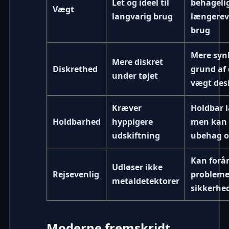
Let og ideel til
behagelig
Vægt
langvarig brug
længerev
brug
Mere synl
Mere diskret
Diskrethed
grund af 
under tøjet
vægt des
Kræver
Holdbar 
Holdbarhed
hyppigere
men kan 
udskiftning
ubehag o
Kan forå
Udløser ikke
Rejsevenlig
probleme
metaldetektorer
sikkerhe
Moderne fremskridt