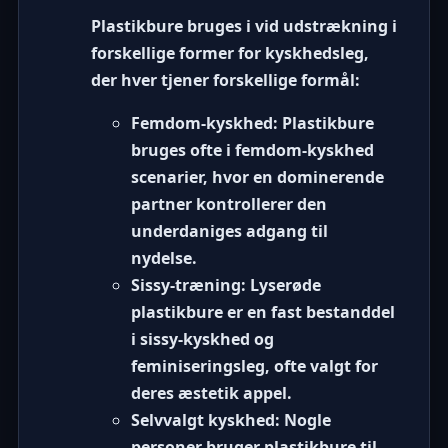
Plastikbure bruges i vid udstrækning i
forskellige former for kyskhedsleg,
der hver tjener forskellige formål:
Femdom-kyskhed:
Plastikbure
bruges ofte i
femdom-kyskhed
scenarier, hvor en dominerende
partner kontrollerer den
underdaniges adgang til
nydelse.
Sissy-træning:
Lyserøde
plastikbure er en fast bestanddel
i
sissy-kyskhed
og
feminiseringsleg, ofte valgt for
deres æstetik appel.
Selvvalgt kyskhed:
Nogle
personer bruger plastikbure til