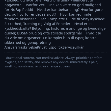
kyskhed, og hvorfor er Veru One unikt kvalificeret til
opgaven?
Hvorfor Veru One kan være en god mulighed
for NoFap Reddit
Hvad er kantbehandling? Hvorfor gøre
det, og hvorfor er det så sjovt?
Hvor kan jeg finde
femdom-historier?
Den Komplette Guide til Sissy Kyskhed:
Sikkerhed, Træning og Valg af Enheder
Hvad er et
kyskhedsbælte? Betydning, historie, mandlige og kvindelige
guider, BDSM-brug og ofte stillede spørgsmål
Hvad bør
du vide om orgasmer? En komplet hub til typer, kontrol,
sikkerhed og genopretning
Ansvarsfraskrivelse
Privatlivspolitik
Servicevilkår
Educational content. Not medical advice. Always prioritize comfort,
hygiene, and safety, and remove any device immediately if pain,
swelling, numbness, or color change appears.