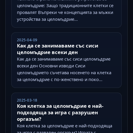
целомъдрие: Защо традиционните клетки се
провалят Въпреки че концепцията за мъжки
устройства за целомъдрие...
2025-04-09
Как да се занимаваме със сиси
целомъдрие всеки ден
Как да се занимаваме със сиси целомъдрие
всеки ден Основни изводи Сиси
целомъдрието съчетава носенето на клетка
за целомъдрие с по-женствено и поко...
2025-03-18
Коя клетка за целомъдрие е най-
подходяща за игра с разрушен
оргазъм?
Коя клетка за целомъдрие е най-подходяща
за игра с развален оргазъм? Играта с