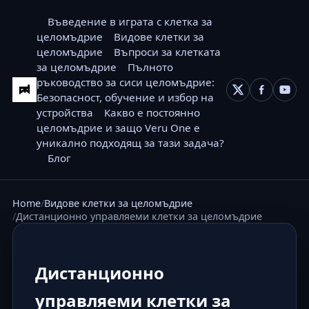
Въведение в играта с клетка за
целомъдрие
Видове клетки за
целомъдрие
Въпроси за клетката
за целомъдрие
Пълното
ръководство за сиси целомъдрие:
Безопасност, обучение и избор на
устройства
Какво е постоянно
целомъдрие и защо Veru One е
уникално подходящ за тази задача?
Блог
Home
Видове клетки за целомъдрие
Дистанционно управляеми клетки за целомъдрие
Дистанционно
управляеми клетки за