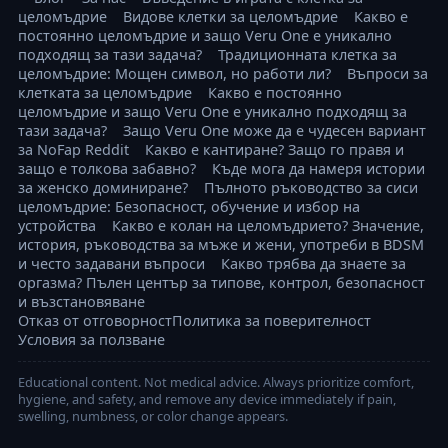
целомъдрие
Видове клетки за целомъдрие
Какво е
постоянно целомъдрие и защо Veru One е уникално
подходящ за тази задача?
Традиционната клетка за
целомъдрие: Мощен символ, но работи ли?
Въпроси за
клетката за целомъдрие
Какво е постоянно
целомъдрие и защо Veru One е уникално подходящ за
тази задача?
Защо Veru One може да е чудесен вариант
за NoFap Reddit
Какво е кантиране? Защо го правя и
защо е толкова забавно?
Къде мога да намеря истории
за женско доминиране?
Пълното ръководство за сиси
целомъдрие: Безопасност, обучение и избор на
устройства
Какво е колан на целомъдрието? Значение,
история, ръководства за мъже и жени, употреби в BDSM
и често задавани въпроси
Какво трябва да знаете за
оргазма? Пълен център за типове, контрол, безопасност
и възстановяване
Отказ от отговорност
Политика за поверителност
Условия за ползване
Educational content. Not medical advice. Always prioritize comfort,
hygiene, and safety, and remove any device immediately if pain,
swelling, numbness, or color change appears.