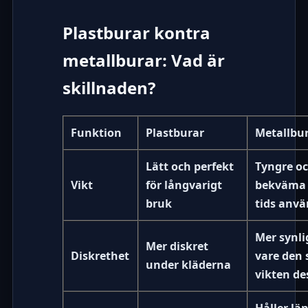
Plastburar kontra
metallburar: Vad är
skillnaden?
Funktion
Plastburar
Metallbu
Lätt och perfekt
Tyngre o
Vikt
för långvarigt
bekväma 
bruk
tids anv
Mer synli
Mer diskret
Diskrethet
vare den 
under kläderna
vikten de