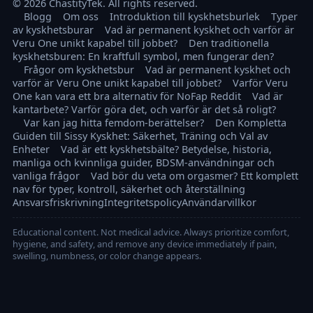
© 2026 ChastityTek. All rights reserved.
Blogg
Om oss
Introduktion till kyskhetsburlek
Typer
av kyskhetsburar
Vad är permanent kyskhet och varför är
Veru One unikt kapabel till jobbet?
Den traditionella
kyskhetsburen: En kraftfull symbol, men fungerar den?
Frågor om kyskhetsbur
Vad är permanent kyskhet och
varför är Veru One unikt kapabel till jobbet?
Varför Veru
One kan vara ett bra alternativ för NoFap Reddit
Vad är
kantarbete? Varför göra det, och varför är det så roligt?
Var kan jag hitta femdom-berättelser?
Den Kompletta
Guiden till Sissy Kyskhet: Säkerhet, Träning och Val av
Enheter
Vad är ett kyskhetsbälte? Betydelse, historia,
manliga och kvinnliga guider, BDSM-användningar och
vanliga frågor
Vad bör du veta om orgasmer? Ett komplett
nav för typer, kontroll, säkerhet och återställning
Ansvarsfriskrivning
Integritetspolicy
Användarvillkor
Educational content. Not medical advice. Always prioritize comfort,
hygiene, and safety, and remove any device immediately if pain,
swelling, numbness, or color change appears.