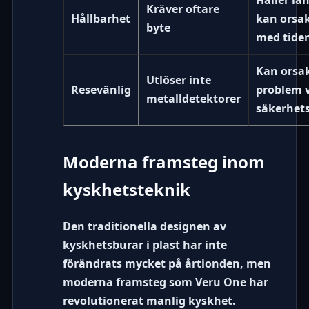
Håller lä
Kräver oftare
Hållbarhet
kan orsa
byte
med tide
Kan orsa
Utlöser inte
Resevänlig
problem 
metalldetektorer
säkerhets
Moderna framsteg inom
kyskhetsteknik
Den traditionella designen av
kyskhetsburar i plast har inte
förändrats mycket på årtionden, men
moderna framsteg som
Veru One
har
revolutionerat manlig kyskhet.