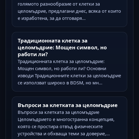
голямото разнообразие от клетки за
целомъдрие, предлагани днес, всяка от които
е изработена, за да отговаря...
Традиционната клетка за
целомъдрие: Мощен символ, но
работи ли?
Традиционната клетка за целомъдрие:
Мощен символ, но работи ли? Основни
изводи Традиционните клетки за целомъдрие
се използват широко в BDSM, но мн...
Въпроси за клетката за целомъдрие
Въпроси за клетката за целомъдрие
Целомъдрието е многостранна концепция,
която се простира отвъд физическите
устройства и обхваща теми за доверие,...