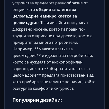
устройства предлагат разнообразие от
опции, като
обърната клетка за
целомъдрие
и
микро клетка за
целомъдрие
. Тези дизайни осигуряват
дискретно носене, което ги прави по-
трудни за откриване под дрехите, което е
приоритет за много потребители.
Например, **малката клетка за
целомъдрие** е идеална за потребители,
които се нуждаят от нископрофилен
вариант, докато **обърнатата клетка за
целомъдрие** предлага по-естествен вид,
като прибира гениталиите по начин, който
осигурява комфорт и сигурност.
Популярни дизайни: