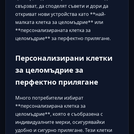
свързват, да споделят съвети и дори да
откриват нови устройства като **най-
малката клетка за целомъдрие** или
**персонализираната клетка за
целомъдрие** за перфектно прилягане.
Персонализирани клетки
за целомъдрие за
перфектно прилягане
Много потребители избират
**персонализирана клетка за
целомъдрие**, която е съобразена с
индивидуалните мерки, осигурявайки
удобно и сигурно прилягане. Тези клетки