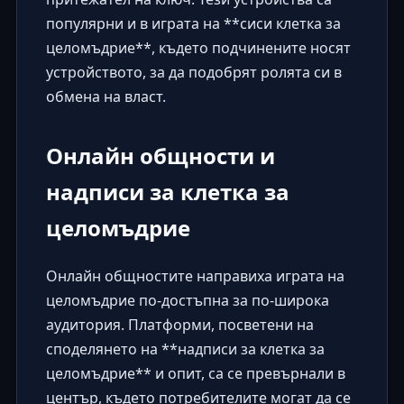
популярни и в играта на **сиси клетка за
целомъдрие**, където подчинените носят
устройството, за да подобрят ролята си в
обмена на власт.
Онлайн общности и
надписи за клетка за
целомъдрие
Онлайн общностите направиха играта на
целомъдрие по-достъпна за по-широка
аудитория. Платформи, посветени на
споделянето на **надписи за клетка за
целомъдрие** и опит, са се превърнали в
център, където потребителите могат да се