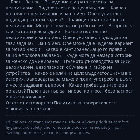
Блог
За нас
Въведение в играта с клетка за
целомъдрие
Видове клетки за целомъдрие
Какво е
постоянно целомъдрие и защо Veru One е уникално
подходящ за тази задача?
Традиционната клетка за
целомъдрие: Мощен символ, но работи ли?
Въпроси за
клетката за целомъдрие
Какво е постоянно
целомъдрие и защо Veru One е уникално подходящ за
тази задача?
Защо Veru One може да е чудесен вариант
за NoFap Reddit
Какво е кантиране? Защо го правя и
защо е толкова забавно?
Къде мога да намеря истории
за женско доминиране?
Пълното ръководство за сиси
целомъдрие: Безопасност, обучение и избор на
устройства
Какво е колан на целомъдрието? Значение,
история, ръководства за мъже и жени, употреби в BDSM
и често задавани въпроси
Какво трябва да знаете за
оргазма? Пълен център за типове, контрол, безопасност
и възстановяване
Отказ от отговорност
Политика за поверителност
Условия за ползване
Educational content. Not medical advice. Always prioritize comfort,
hygiene, and safety, and remove any device immediately if pain,
swelling, numbness, or color change appears.