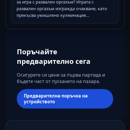
за игра с развален оргазъм? Играта с
развален оргазъм изгражда очакване, като
прекъсва умишлено кулминация...
Поръчайте
предварително сега
Осигурете си цени за първа партида и
бъдете част от пускането на пазара.
Предварителна поръчка на
устройството