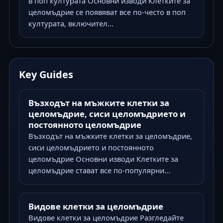
в поп културата Основни изводи Клетките за
целомъдрие се появяват все по-често в поп
културата, включител...
Key Guides
Възходът на мъжките клетки за
целомъдрие, сиси целомъдрието и
постоянното целомъдрие
Възходът на мъжките клетки за целомъдрие,
сиси целомъдрието и постоянното
целомъдрие Основни изводи Клетките за
целомъдрие стават все по-популярни...
Видове клетки за целомъдрие
Видове клетки за целомъдрие Разгледайте