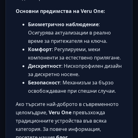
Основни предимства на Veru One:
Биометрично наблюдение
:
Осигурява актуализации в реално
време за притежателя на ключа.
Комфорт
: Регулируеми, меки
компоненти за естествено прилягане.
Дискретност
: Нископрофилен дизайн
за дискретно носене.
Безопасност
: Механизъм за бързо
освобождаване при спешни случаи.
Ако търсите най-доброто в съвременното
целомъдрие,
Veru One
превъзхожда
традиционните устройства във всяка
категория. За повече информация,
посетете нашия
блог
.