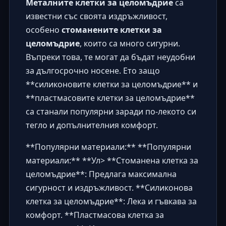
Металните клетки за целомъдрие
са
известни със своята издръжливост,
особено
стоманените клетки за
целомъдрие
, които са много сигурни.
Въпреки това, те могат да бъдат неудобни
за дългосрочно носене. Ето защо
**силиконовите клетки за целомъдрие** и
**пластмасовите клетки за целомъдрие**
са станали популярни заради по-лекото си
тегло и допълнителния комфорт.
**Популярни материали:** **Популярни
материали:** **Ул> **Стоманена клетка за
целомъдрие**: Предлага максимална
сигурност и издръжливост. **Силиконова
клетка за целомъдрие**: Лека и гъвкава за
комфорт. **Пластмасова клетка за