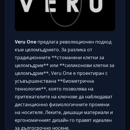
Veru One
предлага революционен подход
към целомъдрието. За разлика от
традиционните **стоманени клетки за
целомъдрие** или **силиконови клетки за
целомъдрие**, Veru One е проектиран с
усъвършенствана **биометрична
технология**, която позволява на
притежателите на ключове да наблюдават
дистанционно физиологичните промени
на носителя. Леките, дишащи материали и
ергономичният дизайн го правят идеален
за дългосрочно носене.