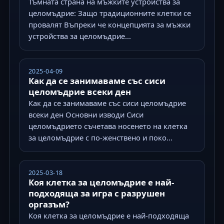
Тъмната страна на мъжките устройства за
целомъдрие: Защо традиционните клетки се
провалят Въпреки че концепцията за мъжки
устройства за целомъдрие...
2025-04-09
Как да се занимаваме със сиси
целомъдрие всеки ден
Как да се занимаваме със сиси целомъдрие
всеки ден Основни изводи Сиси
целомъдрието съчетава носенето на клетка
за целомъдрие с по-женствено и поко...
2025-03-18
Коя клетка за целомъдрие е най-
подходяща за игра с разрушен
оргазъм?
Коя клетка за целомъдрие е най-подходяща