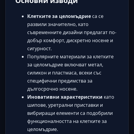
Основни изводи
Клетките за целомъдрие
са се
развили значително, като
съвременните дизайни предлагат по-
добър комфорт, дискретно носене и
сигурност.
Популярните материали за клетките
за целомъдрие включват метал,
силикон и пластмаса, всеки със
специфични предимства за
дългосрочно носене.
Иновативни характеристики
като
шипове, уретрални приставки и
вибриращи елементи са подобрили
функционалността на клетките за
целомъдрие.