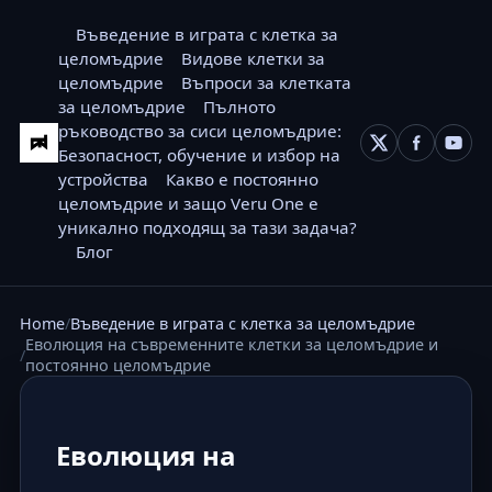
Въведение в играта с клетка за
целомъдрие
Видове клетки за
целомъдрие
Въпроси за клетката
за целомъдрие
Пълното
ръководство за сиси целомъдрие:
Безопасност, обучение и избор на
устройства
Какво е постоянно
целомъдрие и защо Veru One е
уникално подходящ за тази задача?
Блог
Home
Въведение в играта с клетка за целомъдрие
Еволюция на съвременните клетки за целомъдрие и
постоянно целомъдрие
Еволюция на