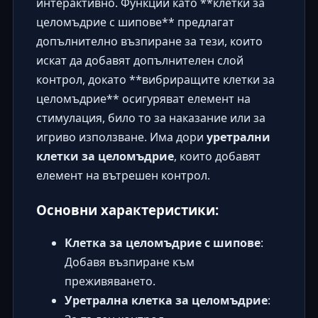
интерактивно. Функции като **клетки за
целомъдрие с шипове** предлагат
допълнително възпиране за тези, които
искат да добавят допълнителен слой
контрол, докато **вибриращите клетки за
целомъдрие** осигуряват елемент на
стимулация, било то за наказание или за
игриво използване. Има дори
уретрални
клетки за целомъдрие
, които добавят
елемент на вътрешен контрол.
Основни характеристики:
Клетка за целомъдрие с шипове
:
Добавя възпиране към
преживяването.
Уретрална клетка за целомъдрие
: