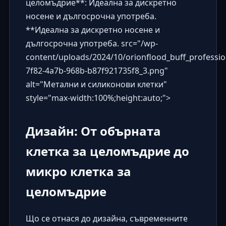
целомъдрие**: Идеална за дискретно
носене и дългосрочна употреба.
**Идеална за дискретно носене и
дългосрочна употреба. src="/wp-
content/uploads/2024/10/orionflood_buff_professi
7f82-4a7b-968b-b87f921735f8_3.png"
alt="Метални и силиконови клетки"
style="max-width:100%;height:auto;">
Дизайн: От обърната
клетка за целомъдрие до
микро клетка за
целомъдрие
Що се отнася до дизайна, съвременните