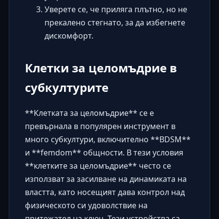
Уверете се, че приляга плътно, но не
прекалено стегнато, за да избегнете
дискомфорт.
Клетки за целомъдрие в
субкултурите
**Клетката за целомъдрие** се е
превърнала в популярен инструмент в
много субкултури, включително **BDSM**
и **femdom** общности. В тези условия
**клетките за целомъдрие** често се
използват за засилване на динамиката на
властта, като носещият дава контрол над
физическото си удоволствие на
притежател на ключ. Тези устройства са