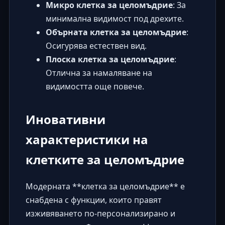
Микро клетка за целомъдрие
: За
минимална видимост под дрехите.
Обърната клетка за целомъдрие
:
Осигурява естествен вид.
Плоска клетка за целомъдрие
:
Отлична за намаляване на
видимостта още повече.
Иновативни
характеристики на
клетките за целомъдрие
Модерната **клетка за целомъдрие** е
снабдена с функции, които правят
изживяването по-персонализирано и