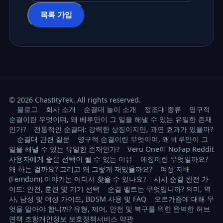
이메일 주소
목록 가입
© 2026 ChastityTek. All rights reserved.
블로그
회사 소개
순결대 놀이 소개
정조대 종류
영구적
순결이란 무엇이며, 왜 베루만이 그 일을 해낼 수 있는 유일한 존재
인가?
전통적인 순결대: 강력한 상징이지만, 과연 효과가 있을까?
순결대 관련 질문
영구적 순결이란 무엇이며, 왜 베루만이 그
일을 해낼 수 있는 유일한 존재인가?
Veru One이 NoFap Reddit
사용자에게 좋은 선택이 될 수 있는 이유
에징이란 무엇일까요?
왜 하는 걸까요? 그리고 왜 그렇게 재밌을까요?
여성 지배
(Femdom) 이야기는 어디서 찾을 수 있나요?
시시 순결 완전 가
이드: 안전, 훈련 및 기기 선택
순결 벨트는 무엇입니까? 의미, 역
사, 남성 및 여성 가이드, BDSM 사용 및 FAQ
오르가즘에 대해 무
엇을 알아야 합니까? 유형, 제어, 안전 및 복구를 위한 완벽한 허브
면책 조항
개인정보 보호정책
서비스 약관