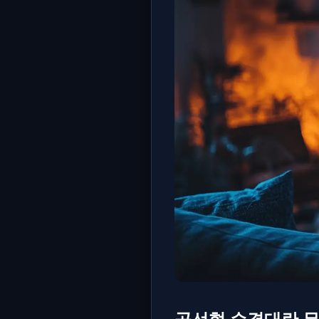
곡선형 순결대란 