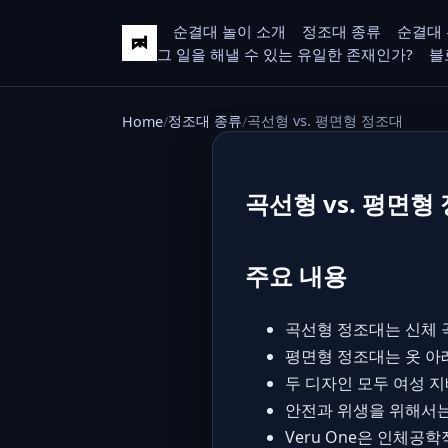
순결대 놀이 소개
정조대 종류
순결대 
그 일을 해낼 수 있는 유일한 존재인가?
블
정조대 종류
곡선형 vs. 평면형 정조대
Home
곡선형 vs. 평면형
주요 내용
곡선형 정조대는 신체 
평면형 정조대는 옷 아
두 디자인 모두 여성 지
안전과 위생을 위해서는
Veru One은 인체