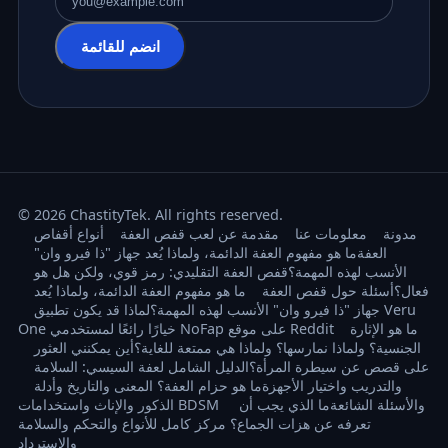
عنوان البريد الإلكتروني
انضم للقائمة
© 2026 ChastityTek. All rights reserved.
مدونة
معلومات عنا
مقدمة عن لعب قفص العفة
أنواع أقفاص
العفة
ما هو مفهوم العفة الدائمة، ولماذا يُعد جهاز "ذا فيرو وان"
الأنسب لهذه المهمة؟
قفص العفة التقليدي: رمز قوي، ولكن هل هو
فعال؟
أسئلة حول قفص العفة
ما هو مفهوم العفة الدائمة، ولماذا يُعد
جهاز "ذا فيرو وان" الأنسب لهذه المهمة؟
لماذا قد يكون تطبيق Veru
ما هو الإثارة
One خيارًا رائعًا لمستخدمي NoFap على موقع Reddit
الجنسية؟ ولماذا نمارسها؟ ولماذا هي ممتعة للغاية؟
أين يمكنني العثور
على قصص عن سيطرة المرأة؟
الدليل الشامل لعفة السيسي: السلامة
والتدريب واختيار الأجهزة
ما هو حزام العفة؟ المعنى والتاريخ وأدلة
الذكور والإناث واستخدامات BDSM والأسئلة الشائعة
ما الذي يجب أن
تعرفه عن هزات الجماع؟ مركز كامل للأنواع والتحكم والسلامة
والاسترداد