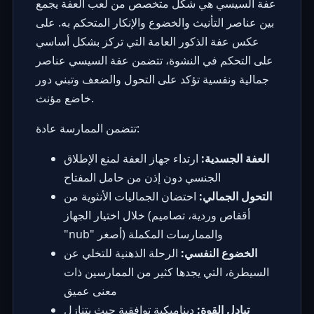
عفة السيسي هي شكل متخصص من لعب العفة يجمع
بين عناصر التأنيث والخضوع والإنكار المتحكم به. على
عكس عفة الذكور العامة التي تركز بشكل أساسي
على التحكم في النشوة، تتضمن عفة السيسي عناصر
جمالية ونفسية تؤكد على التحول والضعف وتبني دور
خاضع مؤنث.
تتضمن الممارسة عادة:
العفة الجسدية:
ارتداء جهاز العفة لمنع الإطلاق
الجنسي دون إذن من حامل المفتاح
التحول الجمالي:
احتضان الجماليات الأنثوية من
خلال اختيار الجهاز (أقفاص وردية، تصاميم
"nub" أصغر) والممارسات المكملة
الخضوع النفسي:
الرحلة الذهنية للتخلي عن
السيطرة، التي يجدها كثير من الممارسين ذات
معنى عميق
تبادل القوة:
ديناميكية توافقية حيث يتنازل