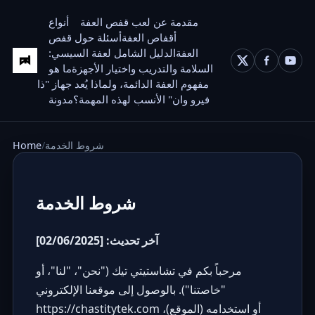
مقدمة عن لعب قفص العفة
أنواع
أقفاص العفة
أسئلة حول قفص
العفة
الدليل الشامل لعفة السيسي:
السلامة والتدريب واختيار الأجهزة
ما هو
مفهوم العفة الدائمة، ولماذا يُعد جهاز "ذا
فيرو وان" الأنسب لهذه المهمة؟
مدونة
شروط الخدمة
Home
شروط الخدمة
آخر تحديث: [02/06/2025]
مرحباً بكم في تشاستيتي تيك ("نحن"، "لنا"، أو
"خاصتنا"). بالوصول إلى موقعنا الإلكتروني
أو استخدامه (الموقع)،
https://chastitytek.com