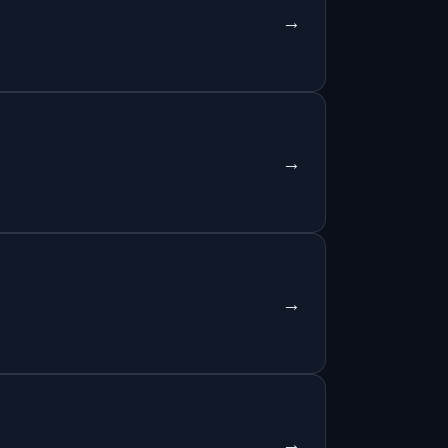
→
→
→
→