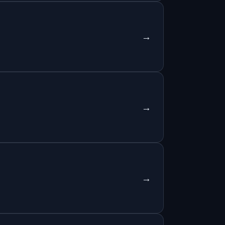
→
→
→