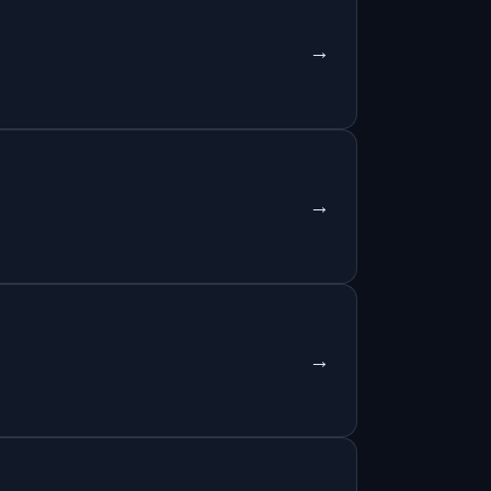
→
→
→