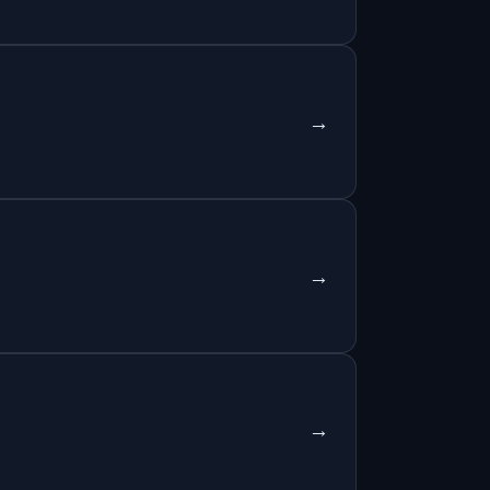
→
→
→