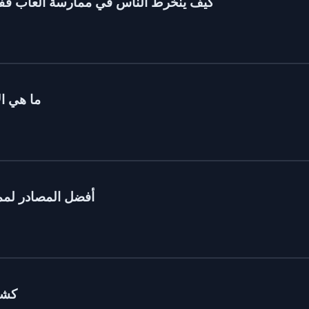
كيف ينخرط الناس في ممارسة ألعاب قفص ا
ما هي ال
أفضل المصادر لمما
كشف