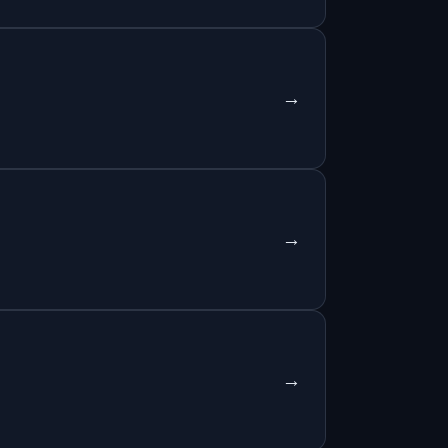
→
→
→