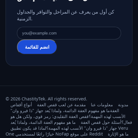
كن أول من يعرف عن المراحل والتوافر والجداول
الزمنية.
عنوان البريد الإلكتروني
انضم للقائمة
© 2026 ChastityTek. All rights reserved.
مدونة
معلومات عنا
مقدمة عن لعب قفص العفة
أنواع أقفاص
العفة
ما هو مفهوم العفة الدائمة، ولماذا يُعد جهاز "ذا فيرو وان"
الأنسب لهذه المهمة؟
قفص العفة التقليدي: رمز قوي، ولكن هل هو
فعال؟
أسئلة حول قفص العفة
ما هو مفهوم العفة الدائمة، ولماذا يُعد
جهاز "ذا فيرو وان" الأنسب لهذه المهمة؟
لماذا قد يكون تطبيق Veru
ما هو الإثارة
One خيارًا رائعًا لمستخدمي NoFap على موقع Reddit