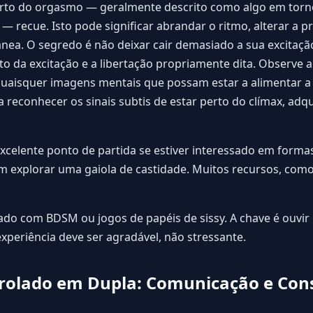
erto do orgasmo — geralmente descrito como algo em torn
 — recue. Isto pode significar abrandar o ritmo, alterar a
ea. O segredo é não deixar cair demasiado a sua excitaçã
o da excitação e a libertação propriamente dita. Observe a
uaisquer imagens mentais que possam estar a alimentar a s
reconhecer os sinais subtis de estar perto do clímax, adq
excelente ponto de partida se estiver interessado em form
 explorar uma gaiola de castidade. Muitos recursos, com
do com BDSM ou jogos de papéis de sissy. A chave é ouvir o
xperiência deve ser agradável, não stressante.
rolado em Dupla: Comunicação e Co