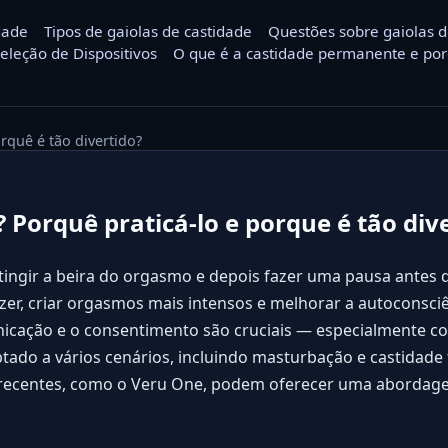
dade
Tipos de gaiolas de castidade
Questões sobre gaiolas d
Seleção de Dispositivos
O que é a castidade permanente e por
rquê é tão divertido?
 Porquê praticá-lo e porque é tão div
tingir a beira do orgasmo e depois fazer uma pausa antes d
er, criar orgasmos mais intensos e melhorar a autoconsciê
icação e o consentimento são cruciais — especialmente c
tado a vários cenários, incluindo masturbação e castidade 
s recentes, como o Veru One, podem oferecer uma aborda