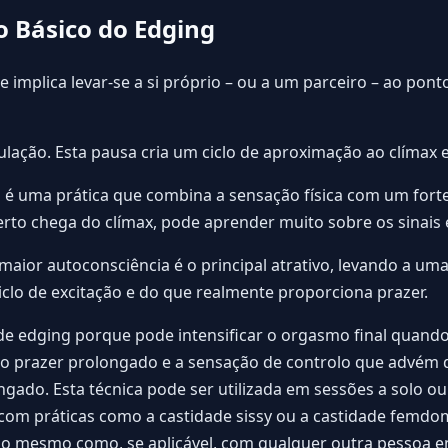
 Básico do Edging
 implica levar-se a si próprio – ou a um parceiro – ao pon
lação. Esta pausa cria um ciclo de aproximação ao clímax e
 é uma prática que combina a sensação física com um forte
to chega do clímax, pode aprender muito sobre os sinais 
 maior autoconsciência é o principal atrativo, levando a 
clo de excitação e do que realmente proporciona prazer.
e edging porque pode intensificar o orgasmo final quand
 o prazer prolongado e a sensação de controlo que advém d
gado. Esta técnica pode ser utilizada em sessões a solo o
m práticas como a castidade sissy ou a castidade femdom
o mesmo como, se aplicável, com qualquer outra pessoa en