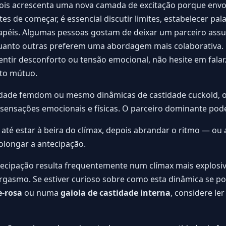
ois acrescenta uma nova camada de excitação porque env
es de começar, é essencial discutir limites, estabelecer pal
papéis. Algumas pessoas gostam de deixar um parceiro assu
uanto outras preferem uma abordagem mais colaborativa. 
sentir desconforto ou tensão emocional, não hesite em falar
ito mútuo.
idade femdom ou mesmo dinâmicas de castidade cuckold, o
s sensações emocionais e físicas. O parceiro dominante pod
até estar à beira do clímax, depois abrandar o ritmo — ou
longar a antecipação.
tecipação resulta frequentemente num clímax mais explosiv
orgasmo. Se estiver curioso sobre como esta dinâmica se 
e-rosa
ou numa
gaiola de castidade interna
, considere le