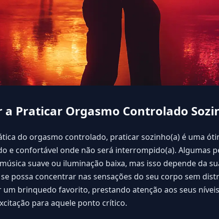
 a Praticar Orgasmo Controlado Sozi
rática do orgasmo controlado, praticar sozinho(a) é uma ót
o e confortável onde não será interrompido(a). Algumas 
úsica suave ou iluminação baixa, mas isso depende da sua 
 se possa concentrar nas sensações do seu corpo sem dis
r um brinquedo favorito, prestando atenção aos seus nívei
xcitação para aquele ponto crítico.