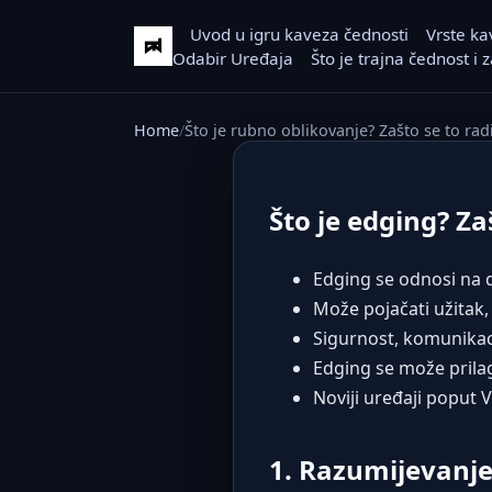
Uvod u igru kaveza čednosti
Vrste ka
Odabir Uređaja
Što je trajna čednost i
Home
Što je rubno oblikovanje? Zašto se to radi
Što je edging? Za
Edging se odnosi na 
Može pojačati užitak, 
Sigurnost, komunikaci
Edging se može prilago
Noviji uređaji poput
1. Razumijevanj