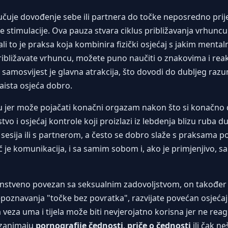
jučuje dovođenje sebe ili partnera do točke neposredno pri
je stimulacije. Ova pauza stvara ciklus približavanja vrhunc
li to je praksa koja kombinira fizički osjećaj s jakim menta
ribližavate vrhuncu, možete puno naučiti o znakovima i reakc
samosvijest je glavna atrakcija, što dovodi do dubljeg razum
aista osjeća dobro.
ngu jer može pojačati konačni orgazam nakon što si konačno
tvo i osjećaj kontrole koji proizlazi iz lebdenja blizu ruba d
 sesija ili s partnerom, a često se dobro slaže s praksama po
 je komunikacija, i sa samim sobom i, ako je primjenjivo, sa
enstveno povezan sa seksualnim zadovoljstvom, on također
navanja "točke bez povratka", razvijate povećan osjećaj tj
veza uma i tijela može biti nevjerojatno korisna jer ne rea
s zanimaju
pornografije čednosti
,
priče o čednosti
ili čak ne