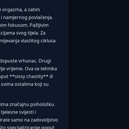
je orgazma, a zatim
u i namjernog povlačenja.
lnim fokusom. Pažljivim
ijama svog tijela. Za
ijevanja vlastitog ciklusa
 dopuste vrhunac. Drugi
ulje vrijeme. Ova se tehnika
put **sissy chastity** ili
 svima ostalima koji su
 ima značajnu psihološku
elesne svijesti i
girate samo na zadovoljstvo
što specijaliziranije poput