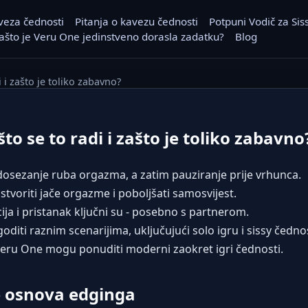
veza čednosti
Pitanja o kavezu čednosti
Potpuni Vodič za Sis
 zašto je Veru One jedinstveno dorasla zadatku?
Blog
 i zašto je toliko zabavno?
što se to radi i zašto je toliko zabavno
dosezanje ruba orgazma, a zatim pauziranje prije vrhunca.
stvoriti jače orgazme i poboljšati samosvijest.
ja i pristanak ključni su - posebno s partnerom.
diti raznim scenarijima, uključujući solo igru i sissy čedno
 Veru One mogu ponuditi moderni zaokret igri čednosti.
e osnova edginga