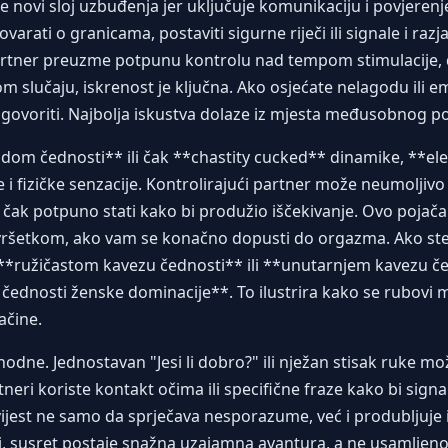
e novi sloj uzbuđenja jer uključuje komunikaciju i povjere
varati o granicama, postaviti sigurne riječi ili signale i razja
artner preuzme potpunu kontrolu nad tempom stimulacije, d
m slučaju, iskrenost je ključna. Ako osjećate nelagodu ili em
govoriti. Najbolja iskustva dolaze iz mjesta međusobnog p
dom čednosti** ili čak **chastity cucked** dinamike, **e
i fizičke senzacije. Kontrolirajući partner može neumoljivo
li čak potpuno stati kako bi produžio iščekivanje. Ovo pojač
avršetkom, ako vam se konačno dopusti do orgazma. Ako ste 
**ružičastom kavezu čednosti** ili **unutarnjem kavezu če
 čednosti ženske dominacije**. To ilustrira kako se rubovi m
ačine.
odne. Jednostavan "Jesi li dobro?" ili nježan stisak ruke m
eri koriste kontakt očima ili specifične fraze kako bi signali
ijest ne samo da sprječava nesporazume, već i produbljuje 
ini, susret postaje snažna uzajamna avantura, a ne usamljeno