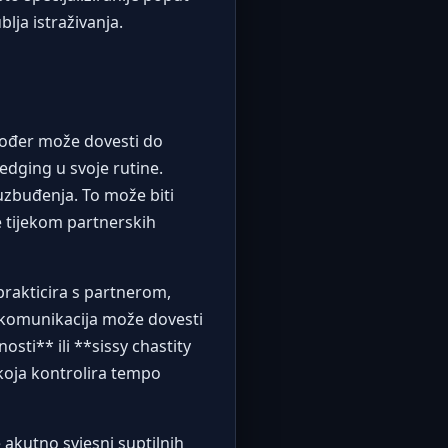
lja istraživanja.
kođer može dovesti do
 edging u svoje rutine.
uzbuđenja. To može biti
je tijekom partnerskih
prakticira s partnerom,
 komunikacija može dovesti
sti** ili **sissy chastity
koja kontrolira tempo
akutno svjesni suptilnih