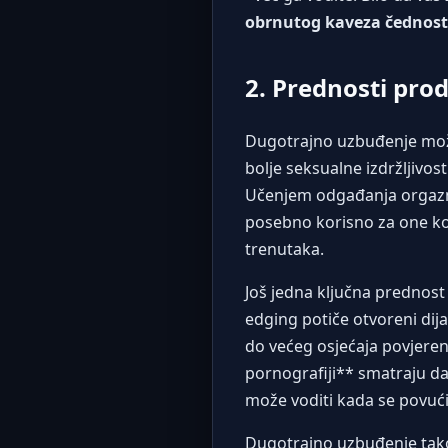
obrnutog kaveza čednost
2. Prednosti pro
Dugotrajno uzbuđenje može
bolje seksualne izdržljivost
Učenjem odgađanja orgazma
posebno korisno za one koji
trenutaka.
Još jedna ključna prednost
edging potiče otvoreni di
do većeg osjećaja povjerenj
pornografiji** smatraju d
može voditi kada se povući,
Dugotrajno uzbuđenje takođ