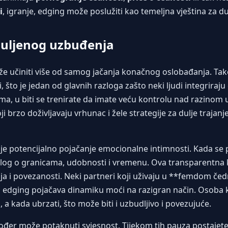
i
, igranje, edging može poslužiti kao temeljna vještina za dub
duljenog uzbuđenja
 učiniti više od samog jačanja konačnog oslobađanja. Ta
i, što je jedan od glavnih razloga zašto neki ljudi integriraju
, u biti se trenirate da imate veću kontrolu nad razinom 
 brzo doživljavaju vrhunac i žele strategije za dulje trajan
 je potencijalno pojačanje emocionalne intimnosti. Kada se 
jalog o granicama, udobnosti i vremenu. Ova transparentna
a i povezanosti. Neki partneri koji uživaju u **femdom čedno
a edging pojačava dinamiku moći na razigran način. Osoba 
 a kada ubrzati, što može biti i uzbudljivo i povezujuće.
er može potaknuti svjesnost. Tijekom tih pauza postajete 