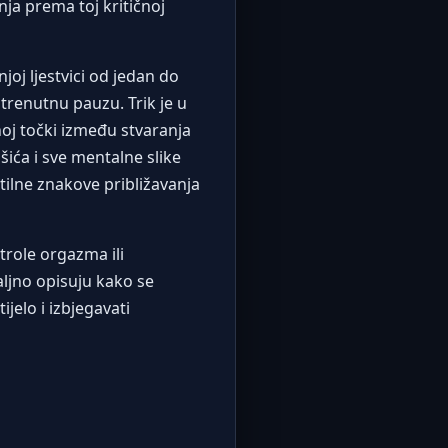
a prema toj kritičnoj
joj ljestvici od jedan do
trenutnu pauzu. Trik je u
noj točki između stvaranja
ića i sve mentalne slike
tilne znakove približavanja
trole orgazma ili
aljno opisuju kako se
jelo i izbjegavati