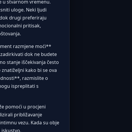
nje u stvarnom vremenu.
sniti uloge. Neki ljudi
ok drugi preferiraju
ocionalni pritisak,
oštovanja.
lement razmjene moći**
 zadirkivati dok ne budete
ano stanje iščekivanja često
znatiželjni kako bi se ova
dnosti**, razmislite o
ogu ispreplitati s
ože pomoći u procjeni
zirali približavanje
intimnu vezu. Kada su obje
 iskustvo.