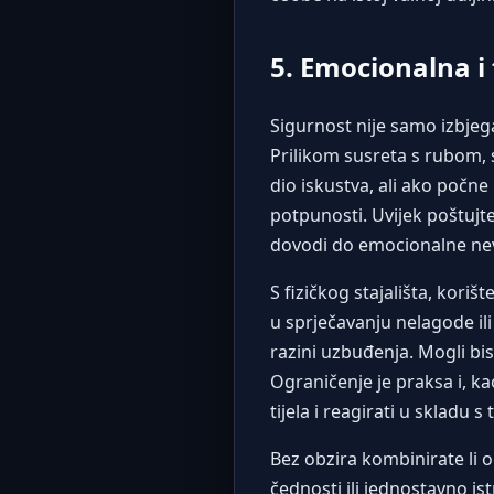
5. Emocionalna i 
Sigurnost nije samo izbjega
Prilikom susreta s rubom, 
dio iskustva, ali ako počne 
potpunosti. Uvijek poštujte
dovodi do emocionalne nevol
S fizičkog stajališta, kori
u sprječavanju nelagode il
razini uzbuđenja. Mogli bis
Ograničenje je praksa i, ka
tijela i reagirati u skladu s 
Bez obzira kombinirate li 
čednosti ili jednostavno is