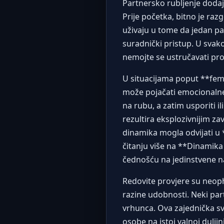
Partnersko rubljenje dodaj
Prije početka, bitno je razgo
uživaju u tome da jedan p
suradnički pristup. U svako
nemojte se ustručavati pro
U situacijama poput **fem
može pojačati emocionalne 
na rubu, a zatim usporiti i
rezultira eksplozivnijim z
dinamika mogla odvijati u 
čitanju više na **Dinamika
čednošću na jedinstvene n
Redovite provjere su neoph
razine udobnosti. Neki partn
vrhunca. Ova zajednička sv
osobe na istoj valnoj dulj