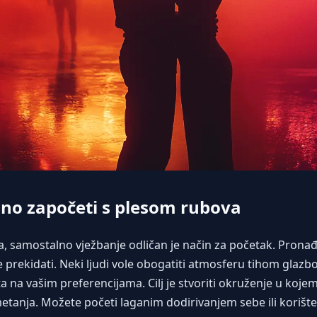
no započeti s plesom rubova
a, samostalno vježbanje odličan je način za početak. Prona
e prekidati. Neki ljudi vole obogatiti atmosferu tihom glazb
ista na vašim preferencijama. Cilj je stvoriti okruženje u koj
metanja. Možete početi laganim dodirivanjem sebe ili korišt