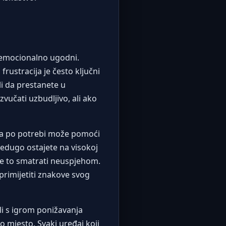
i emocionalno ugodni.
rustracija je često ključni
ili da prestanete u
vučati uzbudljivo, ali ako
auza po potrebi može pomoći
redugo ostajete na visokoj
jte to smatrati neuspjehom.
 primijetiti znakove svog
li s igrom ponižavanja
o mjesto. Svaki uređaj koji