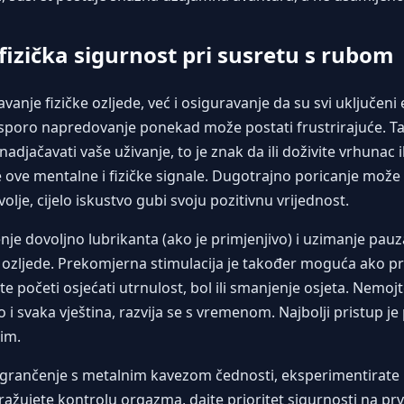
fizička sigurnost pri susretu s rubom
vanje fizičke ozljede, već i osiguravanje da su svi uključen
sporo napredovanje ponekad može postati frustrirajuće. Ta f
nadjačavati vaše uživanje, to je znak da ili doživite vrhunac 
 ove mentalne i fizičke signale. Dugotrajno poricanje može z
je, cijelo iskustvo gubi svoju pozitivnu vrijednost.
štenje dovoljno lubrikanta (ako je primjenjivo) i uzimanje p
i ozljede. Prekomjerna stimulacija je također moguća ako p
te početi osjećati utrnulost, bol ili smanjenje osjeta. Nemo
o i svaka vještina, razvija se s vremenom. Najbolji pristup je
tim.
ogrančenje s metalnim kavezom čednosti, eksperimentirate 
tražujete kontrolu orgazma, dajte prioritet sigurnosti na prv