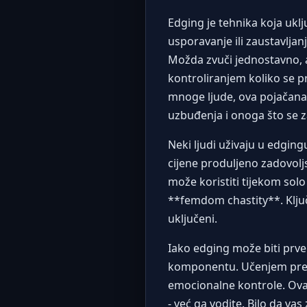
Edging je tehnika koja ukl
usporavanje ili zaustavljan
Možda zvuči jednostavno, a
kontroliranjem koliko se p
mnoge ljude, ova pojačana 
uzbuđenja i onoga što se z
Neki ljudi uživaju u edgi
cijene produljeno zadovoljs
može koristiti tijekom solo
**femdom chastity**. Ključ
uključeni.
Iako edging može biti prv
komponentu. Učenjem prepoz
emocionalne kontrole. Ova 
- već ga vodite. Bilo da va