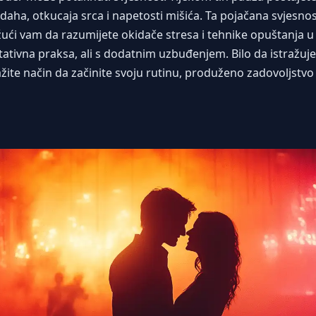
daha, otkucaja srca i napetosti mišića. Ta pojačana svjesnos
ući vam da razumijete okidače stresa i tehnike opuštanj
tativna praksa, ali s dodatnim uzbuđenjem. Bilo da istražuje
ažite način da začinite svoju rutinu, produženo zadovoljstvo