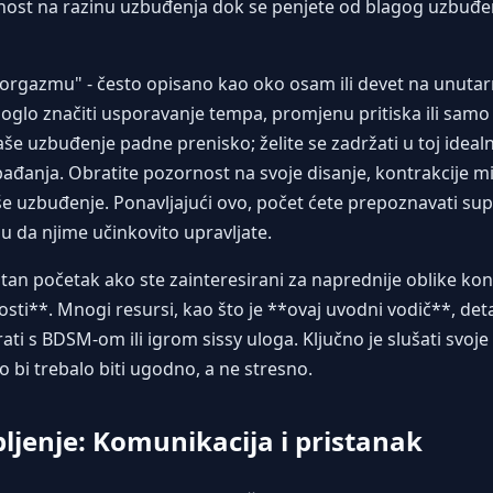
ost na razinu uzbuđenja dok se penjete od blagog uzbuđenj
e orgazmu" - često opisano kao oko osam ili devet na unutarn
moglo značiti usporavanje tempa, promjenu pritiska ili samo 
še uzbuđenje padne prenisko; želite se zadržati u toj ideal
ađanja. Obratite pozornost na svoje disanje, kontrakcije miš
še uzbuđenje. Ponavljajući ovo, počet ćete prepoznavati sup
u da njime učinkovito upravljate.
stan početak ako ste zainteresirani za naprednije oblike kon
osti**. Mnogi resursi, kao što je **ovaj uvodni vodič**, det
 s BDSM-om ili igrom sissy uloga. Ključno je slušati svoje ti
o bi trebalo biti ugodno, a ne stresno.
bljenje: Komunikacija i pristanak