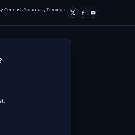
sy Čednost: Sigurnost, Trening i
?
st.