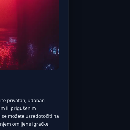
đite privatan, udoban
om ili prigušenim
em se možete usredotočiti na
enjem omiljene igračke,