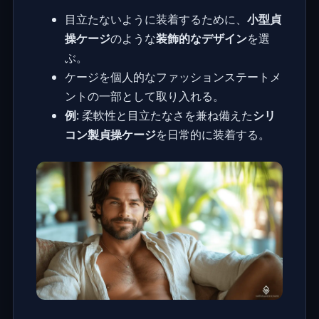
目立たないように装着するために、
小型貞
操ケージ
のような
装飾的なデザイン
を選
ぶ。
ケージを個人的なファッションステートメ
ントの一部として取り入れる。
例
: 柔軟性と目立たなさを兼ね備えた
シリ
コン製貞操ケージ
を日常的に装着する。