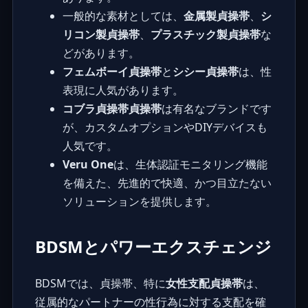
一般的な素材としては、
金属製貞操帯
、
シ
リコン製貞操帯
、
プラスチック製貞操帯
な
どがあります。
フェムボーイ貞操帯
と
シシー貞操帯
は、性
表現に人気があります。
コブラ貞操帯貞操帯
は有名なブランドです
が、カスタムオプションやDIYデバイスも
人気です。
Veru One
は、生体認証モニタリング機能
を備えた、先進的で快適、かつ目立たない
ソリューションを提供します。
BDSMとパワーエクスチェンジ
BDSMでは、貞操帯、特に
女性支配貞操帯
は、
従属的なパートナーの性行為に対する支配を確