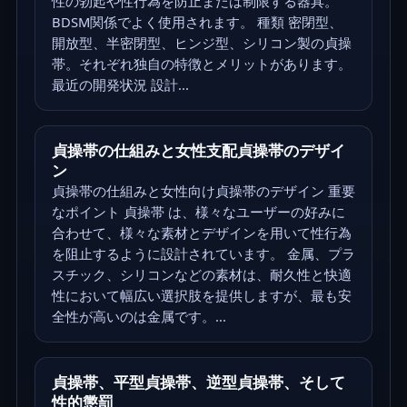
性の勃起や性行為を防止または制限する器具。
BDSM関係でよく使用されます。 種類 密閉型、
開放型、半密閉型、ヒンジ型、シリコン製の貞操
帯。それぞれ独自の特徴とメリットがあります。
最近の開発状況 設計...
貞操帯の仕組みと女性支配貞操帯のデザイ
ン
貞操帯の仕組みと女性向け貞操帯のデザイン 重要
なポイント 貞操帯 は、様々なユーザーの好みに
合わせて、様々な素材とデザインを用いて性行為
を阻止するように設計されています。 金属、プラ
スチック、シリコンなどの素材は、耐久性と快適
性において幅広い選択肢を提供しますが、最も安
全性が高いのは金属です。...
貞操帯、平型貞操帯、逆型貞操帯、そして
性的懲罰