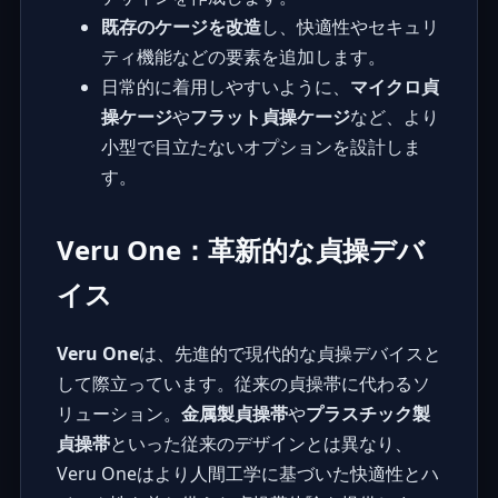
既存のケージを改造
し、快適性やセキュリ
ティ機能などの要素を追加します。
日常的に着用しやすいように、
マイクロ貞
操ケージ
や
フラット貞操ケージ
など、より
小型で目立たないオプションを設計しま
す。
Veru One：革新的な貞操デバ
イス
Veru One
は、先進的で現代的な貞操デバイスと
して際立っています。従来の貞操帯に代わるソ
リューション。
金属製貞操帯
や
プラスチック製
貞操帯
といった従来のデザインとは異なり、
Veru Oneはより人間工学に基づいた快適性とハ