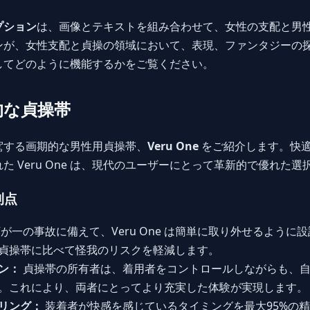
プション
は、画像とテキストを組み合わせて、女性の支配と男
ンが、女性支配と貞操の領域において、表現、ファンタジーの
してどのように機能するかをご覧ください。
新的な貞操帯
駕する画期的な男性用貞操帯、
Veru One
をご紹介します。快
 Veru One は、現代のユーザーにとって革新的で優れた選
利点
が一の事故に備えて、Veru One は簡単に取り外せるように
貞操帯に比べて怪我のリスクを軽減します。
ン：
貞操帯の所有者は、着用者をコントロールしながらも、自
。これにより、両者にとってより充実した体験が実現します。
リング：
装着者が快感を感じているタイミングを最大95%の