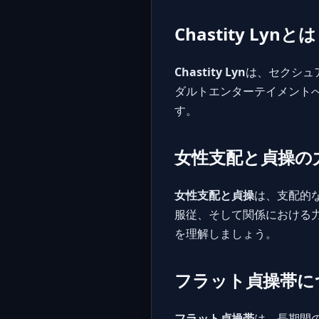
Chastity Lynと
Chastity Lyn
は、セクシュ
ダルトエンターテイメント
す。
女性支配と貞操の
女性支配と貞操
は、支配的
服従、そして関係における
を理解しましょう。
フラット貞操帯に
フラット貞操帯
は、長期間