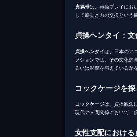
貞操帯
は、貞操プレイにお
して感覚と力の交換という
貞操ヘンタイ：文
貞操ヘンタイ
は、日本のア
クションでは、その文化的
るいは影響を与えているか
コックケージを探
コックケージ
は、貞操観念
現代の人間関係において、
女性支配における