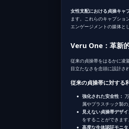
女性支配における貞操キャ
ます。これらのキャプショ
エンゲージメントの媒体と
Veru One：革
従来の貞操帯をはるかに凌
目立たなさを念頭に設計された
従来の貞操帯に対する
強化された安全性：
万
属やプラスチック製の
見えない貞操帯デザイ
をすることができます
高度な生体認証モニタ