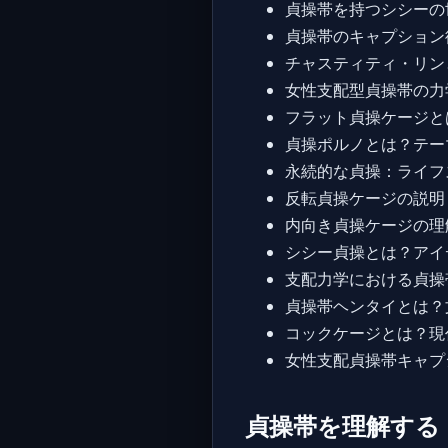
貞操帯を持つシシーの
貞操帯のキャプション
チャスティティ・リン
女性支配型貞操帯の力
フラット貞操ケージと
貞操ポルノとは？テー
永続的な貞操：ライフ
反転貞操ケージの説明
内向き貞操ケージの理
シシー貞操とは？アイ
支配力学における貞操
貞操帯ヘンタイとは？
コックケージとは？現
女性支配貞操帯キャプ
貞操帯を理解する