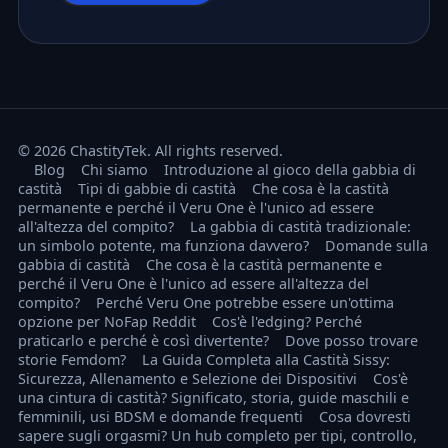
© 2026 ChastityTek. All rights reserved.
Blog
Chi siamo
Introduzione al gioco della gabbia di
castità
Tipi di gabbie di castità
Che cosa è la castità
permanente e perché il Veru One è l'unico ad essere
all'altezza del compito?
La gabbia di castità tradizionale:
un simbolo potente, ma funziona davvero?
Domande sulla
gabbia di castità
Che cosa è la castità permanente e
perché il Veru One è l'unico ad essere all'altezza del
compito?
Perché Veru One potrebbe essere un'ottima
opzione per NoFap Reddit
Cos'è l'edging? Perché
praticarlo e perché è così divertente?
Dove posso trovare
storie Femdom?
La Guida Completa alla Castità Sissy:
Sicurezza, Allenamento e Selezione dei Dispositivi
Cos'è
una cintura di castità? Significato, storia, guide maschili e
femminili, usi BDSM e domande frequenti
Cosa dovresti
sapere sugli orgasmi? Un hub completo per tipi, controllo,