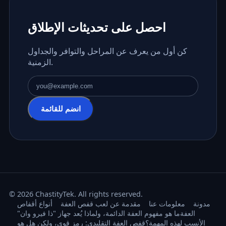
احصل على تحديثات الإطلاق
كن أول من يعرف عن المراحل والتوافر والجداول
الزمنية.
عنوان البريد الإلكتروني
انضم للقائمة
© 2026 ChastityTek. All rights reserved.
مدونة
معلومات عنا
مقدمة عن لعب قفص العفة
أنواع أقفاص
العفة
ما هو مفهوم العفة الدائمة، ولماذا يُعد جهاز "ذا فيرو وان"
الأنسب لهذه المهمة؟
قفص العفة التقليدي: رمز قوي، ولكن هل هو