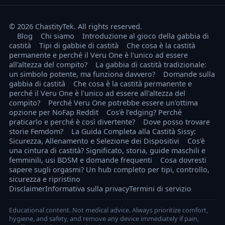
© 2026 ChastityTek. All rights reserved.
Blog
Chi siamo
Introduzione al gioco della gabbia di
castità
Tipi di gabbie di castità
Che cosa è la castità
permanente e perché il Veru One è l'unico ad essere
all'altezza del compito?
La gabbia di castità tradizionale:
un simbolo potente, ma funziona davvero?
Domande sulla
gabbia di castità
Che cosa è la castità permanente e
perché il Veru One è l'unico ad essere all'altezza del
compito?
Perché Veru One potrebbe essere un'ottima
opzione per NoFap Reddit
Cos'è l'edging? Perché
praticarlo e perché è così divertente?
Dove posso trovare
storie Femdom?
La Guida Completa alla Castità Sissy:
Sicurezza, Allenamento e Selezione dei Dispositivi
Cos'è
una cintura di castità? Significato, storia, guide maschili e
femminili, usi BDSM e domande frequenti
Cosa dovresti
sapere sugli orgasmi? Un hub completo per tipi, controllo,
sicurezza e ripristino
Disclaimer
Informativa sulla privacy
Termini di servizio
Educational content. Not medical advice. Always prioritize comfort,
hygiene, and safety, and remove any device immediately if pain,