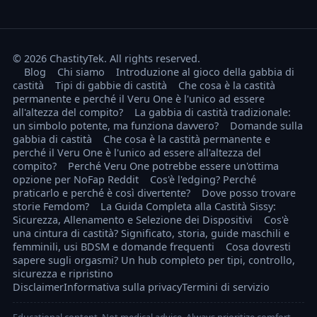
© 2026 ChastityTek. All rights reserved.
Blog
Chi siamo
Introduzione al gioco della gabbia di
castità
Tipi di gabbie di castità
Che cosa è la castità
permanente e perché il Veru One è l'unico ad essere
all'altezza del compito?
La gabbia di castità tradizionale:
un simbolo potente, ma funziona davvero?
Domande sulla
gabbia di castità
Che cosa è la castità permanente e
perché il Veru One è l'unico ad essere all'altezza del
compito?
Perché Veru One potrebbe essere un'ottima
opzione per NoFap Reddit
Cos'è l'edging? Perché
praticarlo e perché è così divertente?
Dove posso trovare
storie Femdom?
La Guida Completa alla Castità Sissy:
Sicurezza, Allenamento e Selezione dei Dispositivi
Cos'è
una cintura di castità? Significato, storia, guide maschili e
femminili, usi BDSM e domande frequenti
Cosa dovresti
sapere sugli orgasmi? Un hub completo per tipi, controllo,
sicurezza e ripristino
Disclaimer
Informativa sulla privacy
Termini di servizio