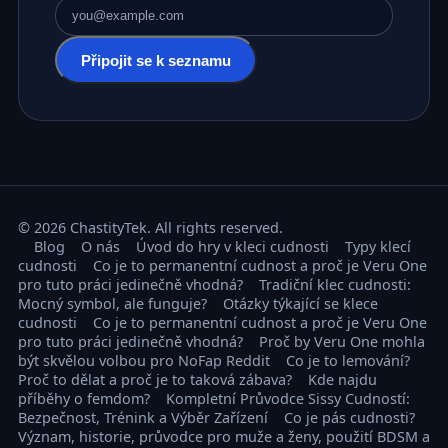
E-mailová adresa
Připojit se k seznamu
© 2026 ChastityTek. All rights reserved.
Blog
O nás
Úvod do hry v kleci cudnosti
Typy klecí
cudnosti
Co je to permanentní cudnost a proč je Veru One
pro tuto práci jedinečně vhodná?
Tradiční klec cudnosti:
Mocný symbol, ale funguje?
Otázky týkající se klece
cudnosti
Co je to permanentní cudnost a proč je Veru One
pro tuto práci jedinečně vhodná?
Proč by Veru One mohla
být skvělou volbou pro NoFap Reddit
Co je to lemování?
Proč to dělat a proč je to taková zábava?
Kde najdu
příběhy o femdom?
Kompletní Průvodce Sissy Cudností:
Bezpečnost, Trénink a Výběr Zařízení
Co je pás cudnosti?
Význam, historie, průvodce pro muže a ženy, použití BDSM a