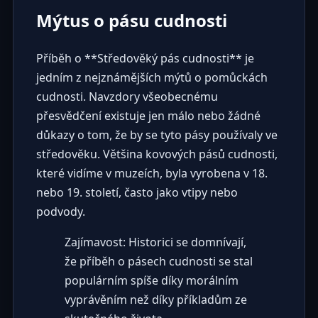
Mýtus o pásu cudnosti
Příběh o **Středověký pás cudnosti** je
jedním z nejznámějších mýtů o pomůckách
cudnosti. Navzdory všeobecnému
přesvědčení existuje jen málo nebo žádné
důkazy o tom, že by se tyto pásy používaly ve
středověku. Většina kovových pásů cudnosti,
které vidíme v muzeích, byla vyrobena v 18.
nebo 19. století, často jako vtipy nebo
podvody.
Zajímavost: Historici se domnívají,
že příběh o pásech cudnosti se stal
populárním spíše díky morálním
vyprávěním než díky příkladům ze