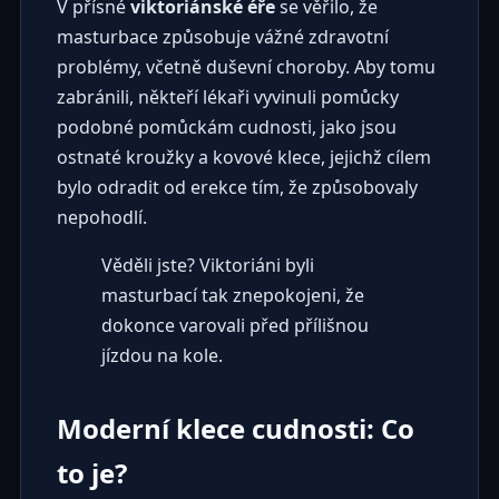
V přísné
viktoriánské éře
se věřilo, že
masturbace způsobuje vážné zdravotní
problémy, včetně duševní choroby. Aby tomu
zabránili, někteří lékaři vyvinuli pomůcky
podobné pomůckám cudnosti, jako jsou
ostnaté kroužky a kovové klece, jejichž cílem
bylo odradit od erekce tím, že způsobovaly
nepohodlí.
Věděli jste? Viktoriáni byli
masturbací tak znepokojeni, že
dokonce varovali před přílišnou
jízdou na kole.
Moderní klece cudnosti: Co
to je?