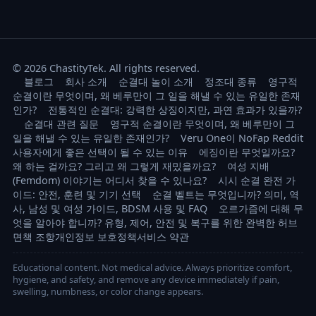
© 2026 ChastityTek. All rights reserved.
블로그
회사 소개
순결대 놀이 소개
정조대 종류
영구적
순결이란 무엇이며, 왜 베루만이 그 일을 해낼 수 있는 유일한 존재
인가?
전통적인 순결대: 강력한 상징이지만, 과연 효과가 있을까?
순결대 관련 질문
영구적 순결이란 무엇이며, 왜 베루만이 그
일을 해낼 수 있는 유일한 존재인가?
Veru One이 NoFap Reddit
사용자에게 좋은 선택이 될 수 있는 이유
에징이란 무엇일까요?
왜 하는 걸까요? 그리고 왜 그렇게 재밌을까요?
여성 지배
(Femdom) 이야기는 어디서 찾을 수 있나요?
시시 순결 완전 가
이드: 안전, 훈련 및 기기 선택
순결 벨트는 무엇입니까? 의미, 역
사, 남성 및 여성 가이드, BDSM 사용 및 FAQ
오르가즘에 대해 무
엇을 알아야 합니까? 유형, 제어, 안전 및 복구를 위한 완벽한 허브
면책 조항
개인정보 보호정책
서비스 약관
Educational content. Not medical advice. Always prioritize comfort,
hygiene, and safety, and remove any device immediately if pain,
swelling, numbness, or color change appears.