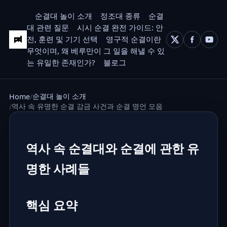
순결대 놀이 소개
정조대 종류
순결
대 관련 질문
시시 순결 완전 가이드: 안
전, 훈련 및 기기 선택
영구적 순결이란
무엇이며, 왜 베루만이 그 일을 해낼 수 있
는 유일한 존재인가?
블로그
순결대 놀이 소개
Home
역사 속 유명한 순결 감금 사건과 순결 명언 모음
역사 속 순결대와 순결에 관한 유
명한 사례들
핵심 요약