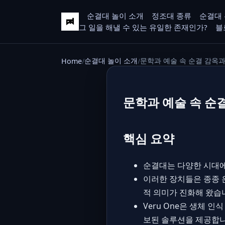
순결대 놀이 소개
정조대 종류
순결대 
그 일을 해낼 수 있는 유일한 존재인가?
블
순결대 놀이 소개
문학과 예술 속 순결 감옥
Home
문학과 예술 속 순
핵심 요약
순결대는 다양한 시대에
이러한 장치들은 종종 
적 의미가 진화해 왔습
Veru One은 생체 
보된 솔루션을 제공합니