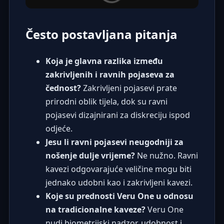
Često postavljana pitanja
Koja je glavna razlika između
zakrivljenih i ravnih pojaseva za
čednost?
Zakrivljeni pojasevi prate
prirodni oblik tijela, dok su ravni
pojasevi dizajnirani za diskreciju ispod
odjeće.
Jesu li ravni pojasevi neugodniji za
nošenje dulje vrijeme?
Ne nužno. Ravni
kavezi odgovarajuće veličine mogu biti
jednako udobni kao i zakrivljeni kavezi.
Koje su prednosti Veru One u odnosu
na tradicionalne kaveze?
Veru One
nudi biometrijski nadzor, udobnost i