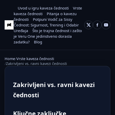
Uvod u igru kaveza čednosti
Vrste
kaveza čednosti
Pitanja o kavezu
čednosti
Potpuni Vodič za Sissy
Čednost: Sigurnost, Trening i Odabir
Uređaja
Što je trajna čednost i zašto
je Veru One jedinstveno dorasla
zadatku?
Blog
Home
Vrste kaveza čednosti
Zakrivljeni vs. ravni kavezi čednosti
Zakrivljeni vs. ravni kavezi
čednosti
Ključne zaključke