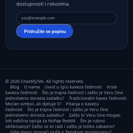
dostupnosti i rokovima.
E-mail adresa
Pridružite se popisu
© 2026 ChastityTek. All rights reserved.
Blog
O nama
Uvod u igru kaveza čednosti
Vrste
kaveza čednosti
Što je trajna čednost i zašto je Veru One
jedinstveno dorasla zadatku?
Tradicionalni kavez čednosti:
Moćan simbol, ali djeluje li?
Pitanja o kavezu
čednosti
Što je trajna čednost i zašto je Veru One
jedinstveno dorasla zadatku?
Zašto bi Veru One mogao
biti odlična opcija za NoFap Reddit
Što je rubno
oblikovanje? Zašto se to radi i zašto je toliko zabavno?
Gdje mogu pronaći priče o ženskom dominiranju?