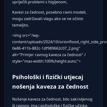
spriječili problemi s higijenom,
Kavezi za čednost, posebno ravni modeli,
mogu zadržavati vlagu ako se ne očiste
temeljito.
<img src="
/wp-
content/uploads/2024/10/orionflood_right_side_pr
0e86-411b-882c-1df989662c07_2.png
"
alt="Primjer ravnog kaveza za čednost" /
style="max-width:100%;height:auto;">
Psihološki i fizički utjecaj
nošenja kaveza za čednost
Nošenje kaveza za čednost, bilo zakrivljenog
ili ravnog, ima i psihološke i fizičke učinke.