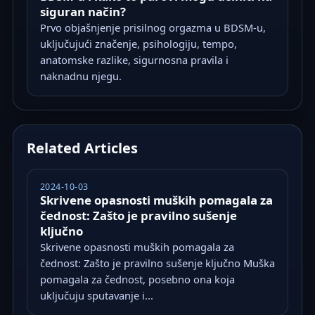
siguran način?
Prvo objašnjenje prisilnog orgazma u BDSM-u,
uključujući značenje, psihologiju, tempo,
anatomske razlike, sigurnosna pravila i
naknadnu njegu.
Related Articles
2024-10-03
Skrivene opasnosti muških pomagala za
čednost: Zašto je pravilno sušenje
ključno
Skrivene opasnosti muških pomagala za
čednost: Zašto je pravilno sušenje ključno Muška
pomagala za čednost, posebno ona koja
uključuju sputavanje i...