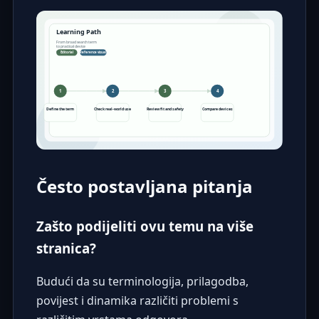
Često postavljana pitanja
Zašto podijeliti ovu temu na više
stranica?
Budući da su terminologija, prilagodba,
povijest i dinamika različiti problemi s