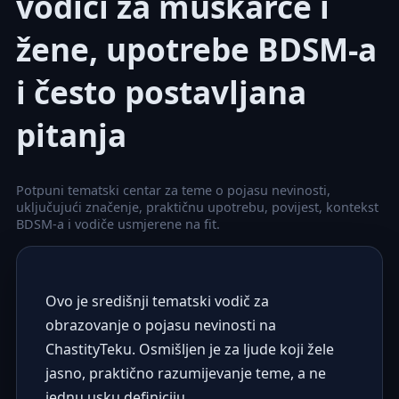
vodiči za muškarce i
žene, upotrebe BDSM-a
i često postavljana
pitanja
Potpuni tematski centar za teme o pojasu nevinosti,
uključujući značenje, praktičnu upotrebu, povijest, kontekst
BDSM-a i vodiče usmjerene na fit.
Ovo je središnji tematski vodič za
obrazovanje o pojasu nevinosti na
ChastityTeku. Osmišljen je za ljude koji žele
jasno, praktično razumijevanje teme, a ne
jednu usku definiciju.