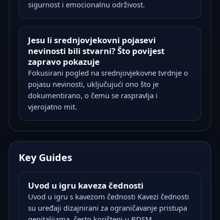
sigurnost i emocionalnu održivost.
Jesu li srednjovjekovni pojasevi
nevinosti bili stvarni? Što povijest
zapravo pokazuje
Fokusirani pogled na srednjovjekovne tvrdnje o
pojasu nevinosti, uključujući ono što je
dokumentirano, o čemu se raspravlja i
vjerojatno mit.
Key Guides
Uvod u igru kaveza čednosti
Uvod u igru s kavezom čednosti Kavezi čednosti
su uređaji dizajnirani za ograničavanje pristupa
genitalijama, često korišteni u BDSM