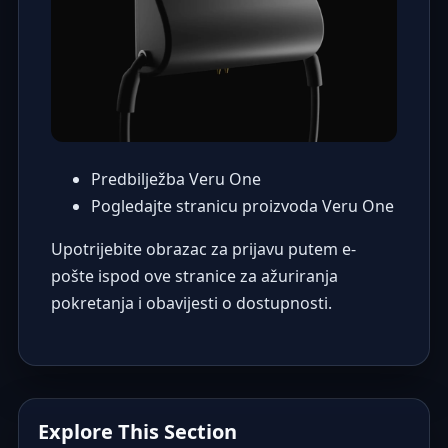
Predbilježba Veru One
Pogledajte stranicu proizvoda Veru One
Upotrijebite obrazac za prijavu putem e-
pošte ispod ove stranice za ažuriranja
pokretanja i obavijesti o dostupnosti.
Explore This Section