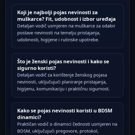
Koji je najbolji pojas nevinosti za
muškarce? Fit, udobnost i izbor uređaja
Detaljan vodič usmjeren na muškarce za odabir
postave nevinosti na temelju pristajanja,
udobnosti, higijene i rutinske upotrebe.
Što je ženski pojas nevinosti i kako se
sigurno koristi?
Detaljan vodič za korištenje ženskog pojasa
nevinosti, uključujući planiranje pristajanja,
higijenu, komunikaciju i praktičnu sigurnost.
Kako se pojas nevinosti koristi u BDSM
dinamici?
Praktičan vodič o dinamici čednosti usmjeren na
BDSM, uključujući pregovore, protokol,