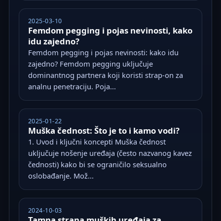
2025-03-10
Femdom pegging i pojas nevinosti, kako
idu zajedno?
Femdom pegging i pojas nevinosti: kako idu
zajedno? Femdom pegging uključuje
dominantnog partnera koji koristi strap-on za
analnu penetraciju. Poja...
2025-01-22
Muška čednost: Što je to i kamo vodi?
1. Uvod i ključni koncepti Muška čednost
uključuje nošenje uređaja (često nazvanog kavez
čednosti) kako bi se ograničilo seksualno
oslobađanje. Mož...
2024-10-03
Tamna strana muških uređaja za