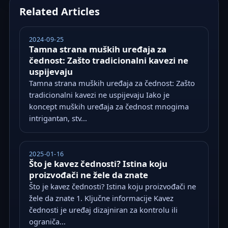
Related Articles
2024-09-25
Tamna strana muških uređaja za
čednost: Zašto tradicionalni kavezi ne
uspijevaju
Tamna strana muških uređaja za čednost: Zašto
tradicionalni kavezi ne uspijevaju Iako je
koncept muških uređaja za čednost mnogima
intrigantan, stv...
2025-01-16
Što je kavez čednosti? Istina koju
proizvođači ne žele da znate
Što je kavez čednosti? Istina koju proizvođači ne
žele da znate 1. Ključne informacije Kavez
čednosti je uređaj dizajniran za kontrolu ili
ograniča...