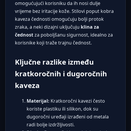
omogućujući korisniku da ih nosi dulje
vrijeme bez iritacije kože. Stilovi poput
kobra
kaveza čednosti
omogućuju bolji protok
zraka, a neki dizajni uključuju
klina za
čednost
za poboljšanu sigurnost, idealno za
korisnike koji traže
trajnu čednost
.
Ključne razlike između
kratkoročnih i dugoročnih
kaveza
Materijal:
Kratkoročni kavezi često
koriste plastiku ili silikon, dok su
dugoročni uređaji izrađeni od metala
radi bolje izdržljivosti.