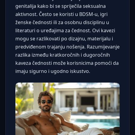
genitalija kako bi se spriječila seksualna
aktivnost. Često se koristi u BDSM-u, igri
ženske čednosti
ili za osobnu disciplinu u
literaturi o uređajima za čednost
. Ovi kavezi
mogu se razlikovati po dizajnu, materijalu i
predviđenom trajanju nošenja. Razumijevanje
razlika između kratkoročnih i dugoročnih
kaveza čednosti može korisnicima pomoći da
imaju sigurno i ugodno iskustvo.