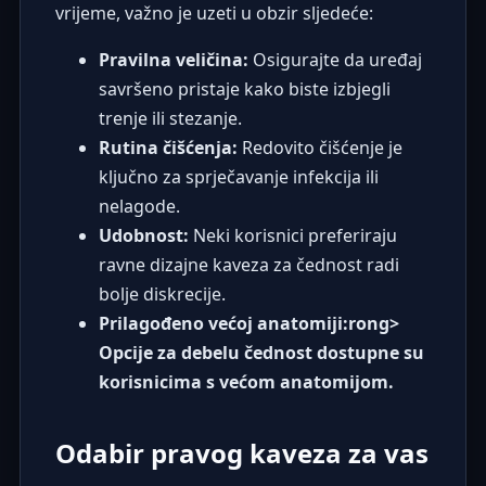
vrijeme, važno je uzeti u obzir sljedeće:
Pravilna veličina:
Osigurajte da uređaj
savršeno pristaje kako biste izbjegli
trenje ili stezanje.
Rutina čišćenja:
Redovito čišćenje je
ključno za sprječavanje infekcija ili
nelagode.
Udobnost:
Neki korisnici preferiraju
ravne dizajne kaveza za čednost radi
bolje diskrecije.
Prilagođeno većoj anatomiji:rong>
Opcije za debelu čednost
dostupne su
korisnicima s većom anatomijom.
Odabir pravog kaveza za vas