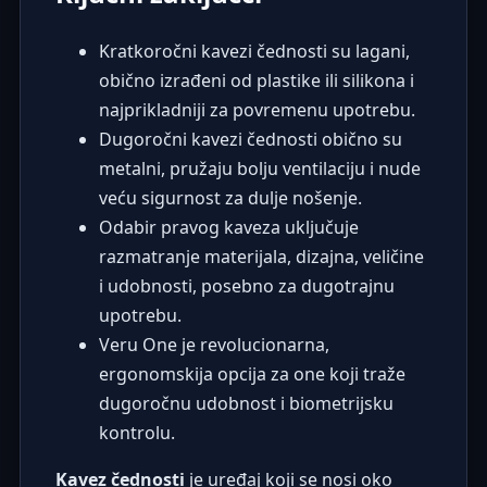
Kratkoročni kavezi čednosti su lagani,
obično izrađeni od plastike ili silikona i
najprikladniji za povremenu upotrebu.
Dugoročni kavezi čednosti obično su
metalni, pružaju bolju ventilaciju i nude
veću sigurnost za dulje nošenje.
Odabir pravog kaveza uključuje
razmatranje materijala, dizajna, veličine
i udobnosti, posebno za dugotrajnu
upotrebu.
Veru One je revolucionarna,
ergonomskija opcija za one koji traže
dugoročnu udobnost i biometrijsku
kontrolu.
Kavez čednosti
je uređaj koji se nosi oko