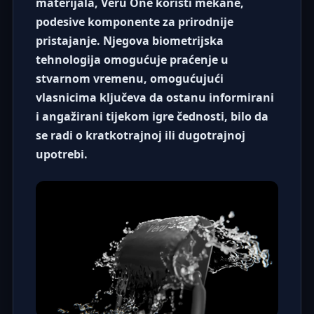
materijala, Veru One koristi mekane,
podesive komponente za prirodnije
pristajanje. Njegova
biometrijska
tehnologija
omogućuje praćenje u
stvarnom vremenu, omogućujući
vlasnicima ključeva da ostanu informirani
i angažirani tijekom igre čednosti, bilo da
se radi o kratkotrajnoj ili dugotrajnoj
upotrebi.