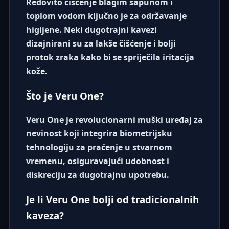
Redovito čišćenje blagim sapunom i
toplom vodom ključno je za održavanje
higijene. Neki dugotrajni kavezi
dizajnirani su za lakše čišćenje i bolji
protok zraka kako bi se spriječila iritacija
kože.
Što je Veru One?
Veru One je revolucionarni muški uređaj za
nevinost koji integrira biometrijsku
tehnologiju za praćenje u stvarnom
vremenu, osiguravajući udobnost i
diskreciju za dugotrajnu upotrebu.
Je li Veru One bolji od tradicionalnih
kaveza?