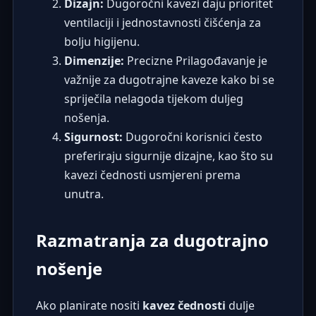
Dizajn:
Dugoročni kavezi daju prioritet
ventilaciji i jednostavnosti čišćenja za
bolju higijenu.
Dimenzije:
Precizne Prilagođavanje je
važnije za dugotrajne kaveze kako bi se
spriječila nelagoda tijekom duljeg
nošenja.
Sigurnost:
Dugoročni korisnici često
preferiraju sigurnije dizajne, kao što su
kavezi čednosti usmjereni prema
unutra
.
Razmatranja za dugotrajno
nošenje
Ako planirate nositi
kavez čednosti
dulje