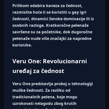
Prilikom odabira
kaveza za čednost
,
razmislite hoće li se koristiti u
gay igri
čednosti
,
dinamici ženske dominacije
ili iz
osobnih razloga. Kratkoročne pelenaže
savršene su za početnike, dok dugoročne
pelenaže nude više značajki za napredne
korisnike.
Veru One: Revolucionarni
uređaj za čednost
Veru One
predstavlja proboj u tehnologiji
muške čednosti. Za razliku od
tradicionalnih pelena, koje mogu
uzrokovati nelagodu zbog krutih