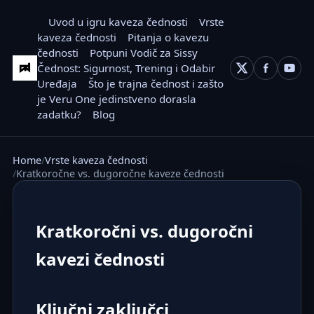
Uvod u igru kaveza čednosti
Vrste
kaveza čednosti
Pitanja o kavezu
čednosti
Potpuni Vodič za Sissy
Čednost: Sigurnost, Trening i Odabir
Uređaja
Što je trajna čednost i zašto
je Veru One jedinstveno dorasla
zadatku?
Blog
Home
Vrste kaveza čednosti
Kratkoročne vs. dugoročne kaveze čednosti
Kratkoročni vs. dugoročni
kavezi čednosti
Ključni zaključci