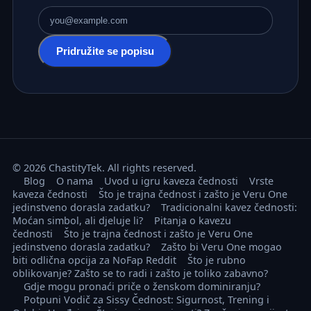
E-mail adresa
Pridružite se popisu
© 2026 ChastityTek. All rights reserved.
Blog
O nama
Uvod u igru kaveza čednosti
Vrste
kaveza čednosti
Što je trajna čednost i zašto je Veru One
jedinstveno dorasla zadatku?
Tradicionalni kavez čednosti:
Moćan simbol, ali djeluje li?
Pitanja o kavezu
čednosti
Što je trajna čednost i zašto je Veru One
jedinstveno dorasla zadatku?
Zašto bi Veru One mogao
biti odlična opcija za NoFap Reddit
Što je rubno
oblikovanje? Zašto se to radi i zašto je toliko zabavno?
Gdje mogu pronaći priče o ženskom dominiranju?
Potpuni Vodič za Sissy Čednost: Sigurnost, Trening i