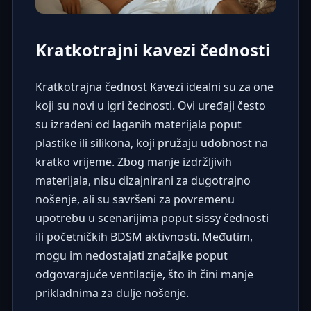
Kratkotrajni kavezi čednosti
Kratkotrajna
čednost Kavezi
idealni su za one
koji su novi u igri čednosti. Ovi uređaji često
su izrađeni od laganih materijala poput
plastike ili silikona, koji pružaju udobnost na
kratko vrijeme. Zbog manje izdržljivih
materijala, nisu dizajnirani za dugotrajno
nošenje, ali su savršeni za povremenu
upotrebu u scenarijima poput
sissy čednosti
ili početničkih BDSM aktivnosti. Međutim,
mogu im nedostajati značajke poput
odgovarajuće ventilacije, što ih čini manje
prikladnima za dulje nošenje.