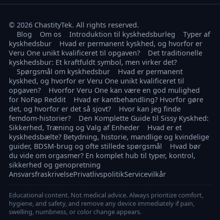
© 2026 ChastityTek. All rights reserved.
Blog
Om os
Introduktion til kyskhedsburleg
Typer af
kyskhedsbur
Hvad er permanent kyskhed, og hvorfor er
Veru One unikt kvalificeret til opgaven?
Det traditionelle
kyskhedsbur: Et kraftfuldt symbol, men virker det?
Spørgsmål om kyskhedsbur
Hvad er permanent
kyskhed, og hvorfor er Veru One unikt kvalificeret til
opgaven?
Hvorfor Veru One kan være en god mulighed
for NoFap Reddit
Hvad er kantbehandling? Hvorfor gøre
det, og hvorfor er det så sjovt?
Hvor kan jeg finde
femdom-historier?
Den Komplette Guide til Sissy Kyskhed:
Sikkerhed, Træning og Valg af Enheder
Hvad er et
kyskhedsbælte? Betydning, historie, mandlige og kvindelige
guider, BDSM-brug og ofte stillede spørgsmål
Hvad bør
du vide om orgasmer? En komplet hub til typer, kontrol,
sikkerhed og genopretning
Ansvarsfraskrivelse
Privatlivspolitik
Servicevilkår
Educational content. Not medical advice. Always prioritize comfort,
hygiene, and safety, and remove any device immediately if pain,
swelling, numbness, or color change appears.