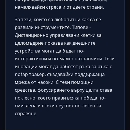
намалявайки стреса и от двете страни.
За тези, които са любопитни как са се
развили инструментите,
Типове -
Дистанционно управлявани клетки за
целомъдрие
показва как днешните
устройства могат да бъдат по-
интерактивни и по-малко натрапчиви. Тези
иновации могат да работят ръка за ръка с
nofap тракер, създавайки поддържаща
мрежа от насоки. С тези помощни
средства, фокусирането върху целта става
по-лесно, което прави всяка победа по-
смислена и всеки неуспех по-лесен за
справяне.