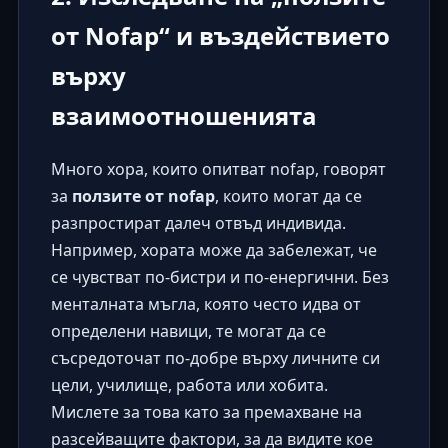
от Nofap“ и въздействието
върху
взаимоотношенията
Много хора, които опитват nofap, говорят
за
ползите от nofap
, които могат да се
разпростират далеч отвъд индивида.
Например, хората може да забележат, че
се чувстват по-бистри и по-енергични. Без
менталната мъгла, която често идва от
определени навици, те могат да се
съсредоточат по-добре върху личните си
цели, училище, работа или хобита.
Мислете за това като за премахване на
разсейващите фактори, за да видите кое