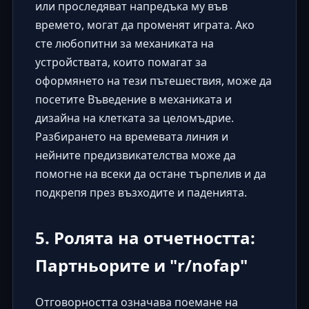
или проследяват напредъка му във
времето, могат да променят играта. Ако
сте любопитни за механиката на
устройствата, които помагат за
оформянето на тези пътешествия, може да
посетите
Въведение в механиката и
дизайна на клетката за целомъдрие
.
Разбирането на времевата линия и
нейните предизвикателства може да
помогне на всеки да остане търпелив и да
подкрепя през възходите и паденията.
5. Ролята на отчетността:
Партньорите и "r/nofap"
Отговорността означава поемане на