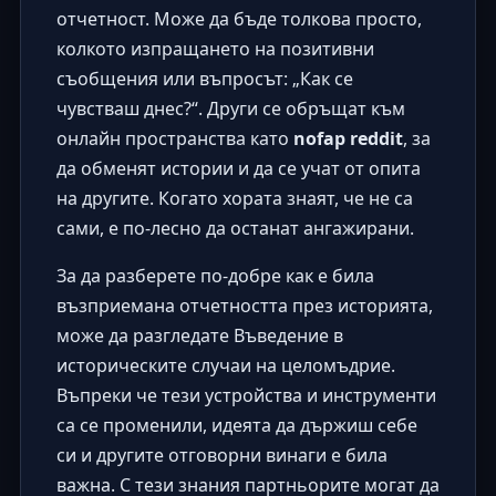
отчетност. Може да бъде толкова просто,
колкото изпращането на позитивни
съобщения или въпросът: „Как се
чувстваш днес?“. Други се обръщат към
онлайн пространства като
nofap reddit
, за
да обменят истории и да се учат от опита
на другите. Когато хората знаят, че не са
сами, е по-лесно да останат ангажирани.
За да разберете по-добре как е била
възприемана отчетността през историята,
може да разгледате
Въведение в
историческите случаи на целомъдрие
.
Въпреки че тези устройства и инструменти
са се променили, идеята да държиш себе
си и другите отговорни винаги е била
важна. С тези знания партньорите могат да