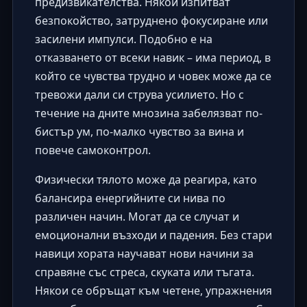
предизвикателства. Някои изпитват
безпокойство, затруднено фокусиране или
засилени импулси. Подобно е на
отказването от всеки навик – има период, в
който се чувства трудно и човек може да се
тревожи дали си струва усилието. Но с
течение на дните мнозина забелязват по-
бистър ум, по-малко чувство за вина и
повече самоконтрол.
Физически тялото може да реагира, като
балансира енергийните си нива по
различен начин. Могат да се случат и
емоционални възходи и падения. Без стари
навици хората научават нови начини за
справяне със стреса, скуката или тъгата.
Някои се обръщат към четене, упражнения