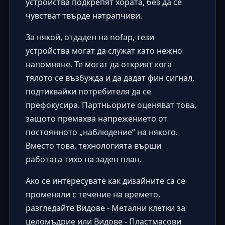
устройства подкрепят хората, без да се
чувстват твърде натрапчиви.
За някой, отдаден на nofap, тези
устройства могат да служат като нежно
напомняне. Те могат да открият кога
тялото се възбужда и да дадат фин сигнал,
подтиквайки потребителя да се
префокусира. Партньорите оценяват това,
защото премахва напрежението от
постоянното „наблюдение“ на някого.
Вместо това, технологията върши
работата тихо на заден план.
Ако се интересувате как дизайните са се
променяли с течение на времето,
разгледайте
Видове - Метални клетки за
целомъдрие
или
Видове - Пластмасови