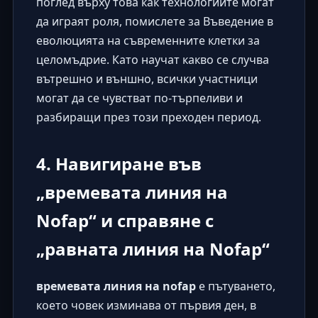
поглед върху това как технологиите могат
да играят роля, помислете за
Въведение в
еволюцията на съвременните клетки за
целомъдрие
. Като научат какво се случва
вътрешно и външно, всички участници
могат да се чувстват по-търпеливи и
разбиращи през този преходен период.
4. Навигиране във
„времевата линия на
Nofap“ и справяне с
„равната линия на Nofap“
времевата линия на nofap
е пътуването,
което човек изминава от първия ден, в