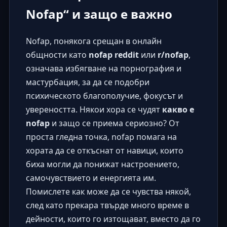
Nofap“ и защо е важно
Nofap, понякога срещан в онлайн
общности като
nofap reddit
или
r/nofap
,
означава избягване на порнография и
мастурбация, за да се подобри
психическото благополучие, фокусът и
увереността. Някои хора се чудят
какво е
nofap
и защо се приема сериозно? От
проста гледна точка, nofap помага на
хората да се откъснат от навици, които
биха могли да понижат настроението,
самочувствието и енергията им.
Помислете как може да се чувства някой,
след като прекара твърде много време в
дейности, които го изтощават, вместо да го