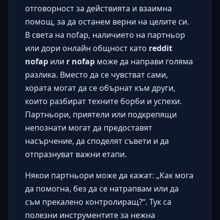
отговорност за действията и взаимна
помощ, за да останем верни на целите си.
В света на nofap, наличието на партньор
или дори онлайн общност като
reddit
nofap
или
r nofap
може да направи голяма
разлика. Вместо да се чувстват сами,
хората могат да се обърнат към други,
които разбират техните борби и успехи.
Партньори, приятели или подкрепящи
непознати могат да предоставят
насърчение, да споделят съвети и да
отпразнуват важни етапи.
Някои партньори може да кажат: „Как мога
да помогна, без да се натрапвам или да
съм прекалено контролиращ?“. Тук са
полезни инструментите за нежна