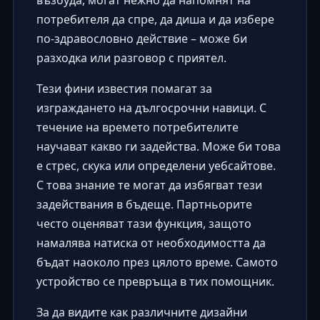
възбуда, могат нежно да напомнят на
потребителя да спре, да диша и да избере
по-здравословно действие – може би
разходка или разговор с приятел.
Тези фини известия помагат за
изграждането на дългосрочни навици. С
течение на времето потребителите
научават какво ги задейства. Може би това
е стрес, скука или определени уебсайтове.
С това знание те могат да избягват тези
задействания в бъдеще. Партньорите
често оценяват тази функция, защото
намалява натиска от необходимостта да
бъдат наоколо през цялото време. Самото
устройство се превръща в тих помощник.
За да видите как различните дизайни