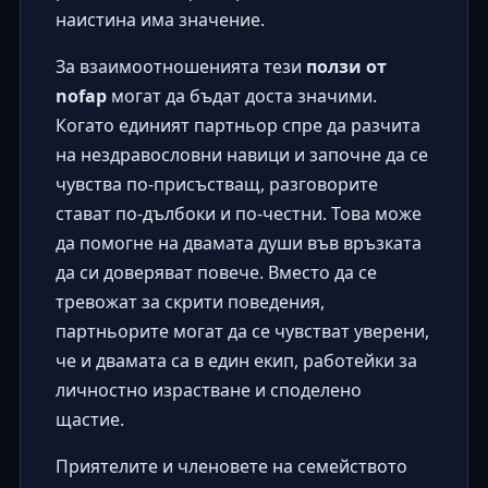
наистина има значение.
За взаимоотношенията тези
ползи от
nofap
могат да бъдат доста значими.
Когато единият партньор спре да разчита
на нездравословни навици и започне да се
чувства по-присъстващ, разговорите
стават по-дълбоки и по-честни. Това може
да помогне на двамата души във връзката
да си доверяват повече. Вместо да се
тревожат за скрити поведения,
партньорите могат да се чувстват уверени,
че и двамата са в един екип, работейки за
личностно израстване и споделено
щастие.
Приятелите и членовете на семейството