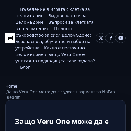
Въведение в играта с клетка за
целомъдрие
Видове клетки за
целомъдрие
Въпроси за клетката
за целомъдрие
Пълното
ръководство за сиси целомъдрие:
Безопасност, обучение и избор на
устройства
Какво е постоянно
целомъдрие и защо Veru One е
уникално подходящ за тази задача?
Блог
Home
Защо Veru One може да е чудесен вариант за NoFap
Reddit
Защо Veru One може да е