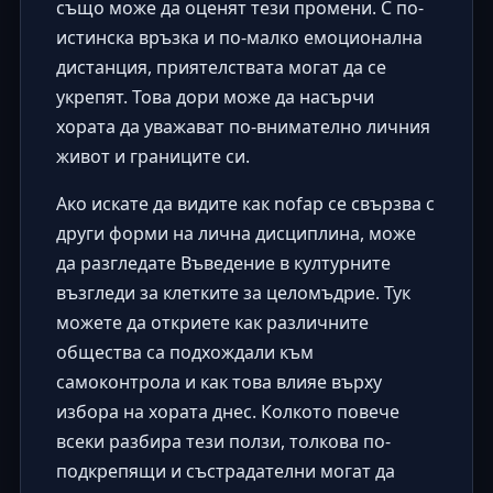
също може да оценят тези промени. С по-
истинска връзка и по-малко емоционална
дистанция, приятелствата могат да се
укрепят. Това дори може да насърчи
хората да уважават по-внимателно личния
живот и границите си.
Ако искате да видите как nofap се свързва с
други форми на лична дисциплина, може
да разгледате
Въведение в културните
възгледи за клетките за целомъдрие
. Тук
можете да откриете как различните
общества са подхождали към
самоконтрола и как това влияе върху
избора на хората днес. Колкото повече
всеки разбира тези ползи, толкова по-
подкрепящи и състрадателни могат да