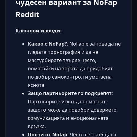
чудесен вариант за NoFap
Reddit
Ключови изводи:
Какво е NoFap?
: NoFap е за това да не
гледате порнография и да не
мастурбирате твърде често,
помагайки на хората да придобият
по-добър самоконтрол и умствена
яснота.
Защо партньорите го подкрепят
:
Партньорите искат да помогнат,
защото може да подобри доверието,
комуникацията и емоционалната
връзка.
Ползи от Nofap
: Често се съобщава