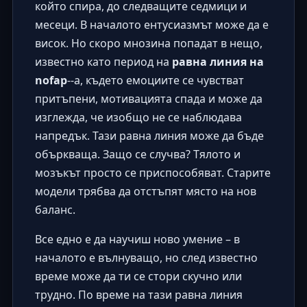
който спира, до следващите седмици и
месеци. В началото ентусиазмът може да е
висок. Но скоро мнозина попадат в нещо,
известно като период на
равна линия на
nofap
--a, където емоциите се чувстват
притъпени, мотивацията спада и може да
изглежда, че изобщо не се наблюдава
напредък. Тази равна линия може да бъде
объркваща. Защо се случва? Тялото и
мозъкът просто се приспособяват. Старите
модели трябва да отстъпят място на нов
баланс.
Все едно е да научиш ново умение – в
началото е вълнуващо, но след известно
време може да ти се стори скучно или
трудно. По време на тази равна линия