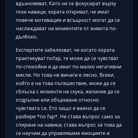
вдъхновяват. Като не се фокусират върху
тези навици, хората откриват, че имат
повече мотивация и всъщност могат да се
наслаждават на моментите от живота по-
дълбоко.
Експертите забелязват, че когато хората
практикуват nofap, те може да се чувстват
по-спокойни и да имат по-малко негативни
мисли. Но това не винаги е лесно. Всеки,
който е на това пътешествие, може да се
сблъска с моменти на скука, желание да се
отдръпне или объркване относно
чувствата си. Ето защо е важно да се
разбере *no fap*. Не става въпрос само за
спиране на навика; става въпрос за това да
се научим да управляваме емоциите и