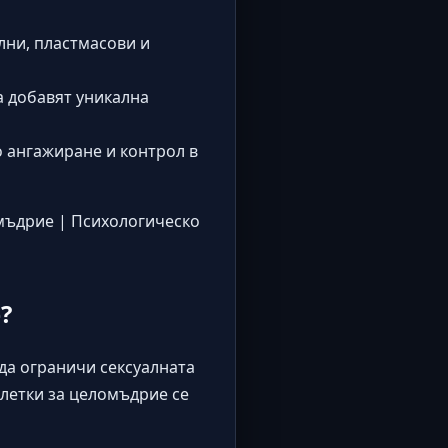
лни, пластмасови и
а добавят уникална
 ангажиране и контрол в
омъдрие
|
Психологическо
?
 да ограничи сексуалната
клетки за целомъдрие се