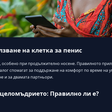
лзване на клетка за пенис
, особено при продължително носене. Правилното прил
иалог спомагат за поддържане на комфорт по време на 
е и за двамата партньори.
целомъдрието: Правилно ли е?