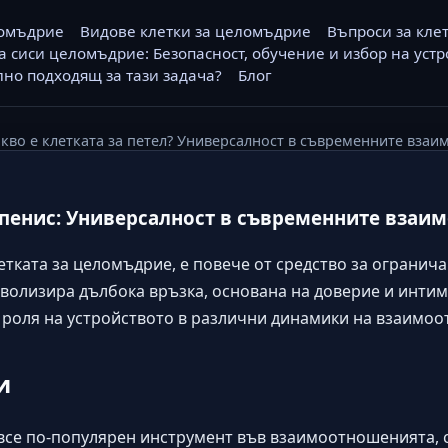
ломъдрие
Видове клетки за целомъдрие
Въпроси за клет
а сиси целомъдрие: Безопасност, обучение и избор на устр
но подходящ за тази задача?
Блог
кво е клетката за петел? Универсалност в съвременните вза
а пенис: Универсалност в съвременните вза
летката за целомъдрие, е повече от средство за огранича
олизира дълбока връзка, основана на доверие и интимн
 роля на устройството в различни динамики на взаимо
и
е все по-популярен инструмент във взаимоотношенията,