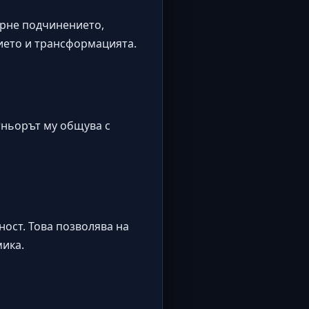
ърне подчинението,
рието и трансформацията.
тньорът му общува с
ост. Това позволява на
мика.