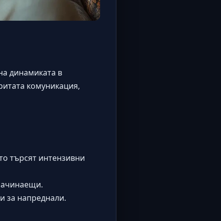
на динамиката в
ритата комуникация,
ито търсят интензивни
 начинаещи.
и за напреднали.