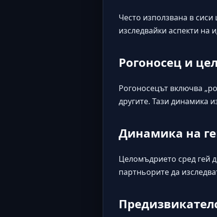
Често използвана в сиси
изследвайки аспекти на 
Рогоносец и це
Рогоносецът включва „ро
другите. Тази динамика 
Динамика на ге
Целомъдрието сред гей д
партньорите да изследва
Предизвикател