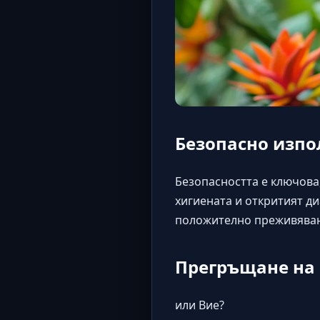
Безопасно изпо
Безопасността е ключова
хигиената и откритият д
положително преживяван
Прегръщане на 
или Вие?