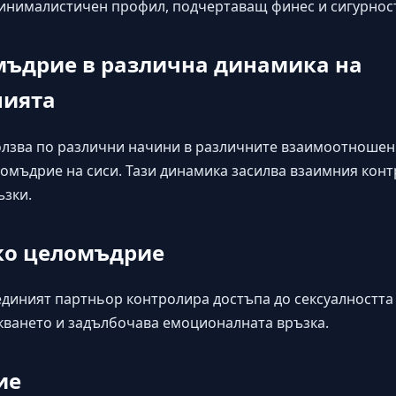
инималистичен профил, подчертаващ финес и сигурност
мъдрие в различна динамика на
нията
ползва по различни начини в различните взаимоотношен
мъдрие на сиси. Тази динамика засилва взаимния конт
ъзки.
о целомъдрие
диният партньор контролира достъпа до сексуалността 
кването и задълбочава емоционалната връзка.
ие