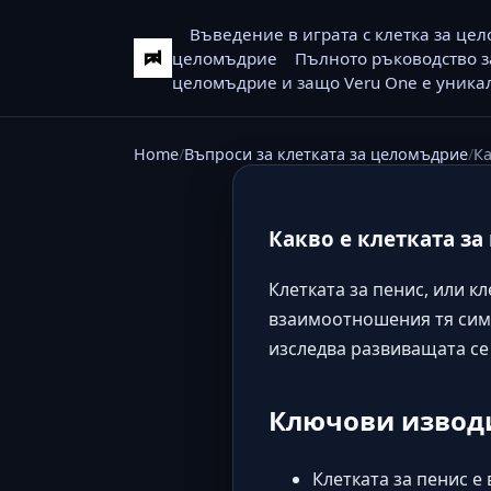
Въведение в играта с клетка за це
целомъдрие
Пълното ръководство з
целомъдрие и защо Veru One е уникал
Home
Въпроси за клетката за целомъдрие
Ка
Какво е клетката з
Клетката за пенис, или к
взаимоотношения тя симв
изследва развиващата се
Ключови извод
Клетката за пенис 