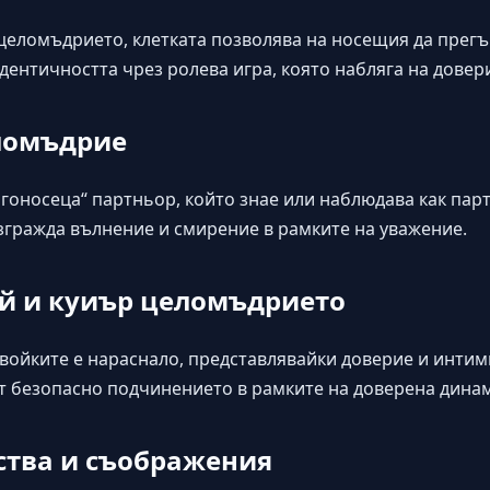
 целомъдрието, клетката позволява на носещия да прег
идентичността чрез ролева игра, която набляга на дове
ломъдрие
гоносеца“ партньор, който знае или наблюдава как пар
изгражда вълнение и смирение в рамките на уважение.
й и куиър целомъдрието
войките е нараснало, представлявайки доверие и интимн
т безопасно подчинението в рамките на доверена дина
ства и съображения