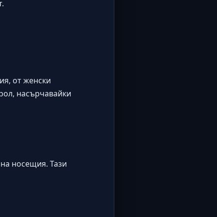
.
ия, от женски
рол, насърчавайки
на носещия. Тази