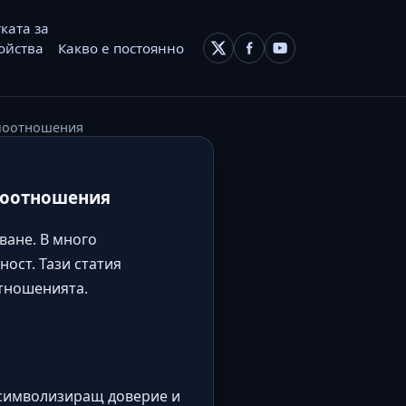
ката за
ойства
Какво е постоянно
имоотношения
имоотношения
ване. В много
ост. Тази статия
отношенията.
 символизиращ доверие и