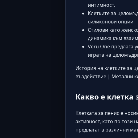
интимност.
Клетките за целомъд
силиконови опции.
Стилови като женск
динамика към взаи
Veru One предлага 
играта на целомъдр
История на клетките за 
въздействие
|
Метални к
Какво е клетка 
Клетката за пенис е нос
активност, като по този
предлагат в различни мат