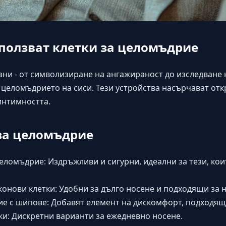
ползват клетки за целомъдрие
ни - от символизиране на ангажираност до изследване 
 целомъдрието на сиси. Тези устройства насърчават отк
интимността.
за целомъдрие
еломъдрие: Издръжливи и сигурни, идеални за тези, ко
конови клетки: Удобни за дълго носене и подходящи за
ие с шипове: Добавят елемент на дискомфорт, подходящ
ки: Дискретни варианти за ежедневно носене.