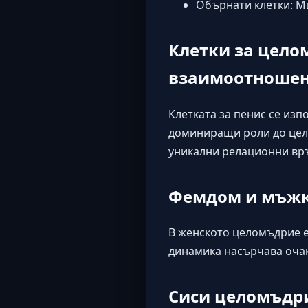
Обърнати клетки: М
Клетки за цело
взаимоотноше
Клетката за пенис се из
доминиращи роли до цело
уникални релационни вр
Фемдом и мъжк
В женското целомъдрие е
динамика насърчава оча
Сиси целомъдр