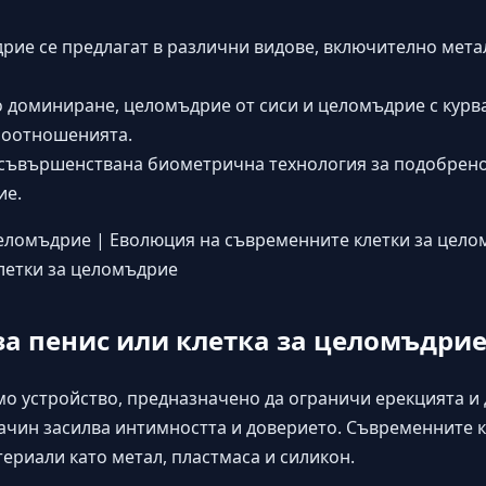
рие се предлагат в различни видове, включително мета
о доминиране, целомъдрие от сиси и целомъдрие с курв
моотношенията.
усъвършенствана биометрична технология за подобрено
ие.
целомъдрие
|
Еволюция на съвременните клетки за цел
летки за целомъдрие
за пенис или клетка за целомъдрие
имо устройство, предназначено да ограничи ерекцията и
 начин засилва интимността и доверието. Съвременните 
ериали като метал, пластмаса и силикон.