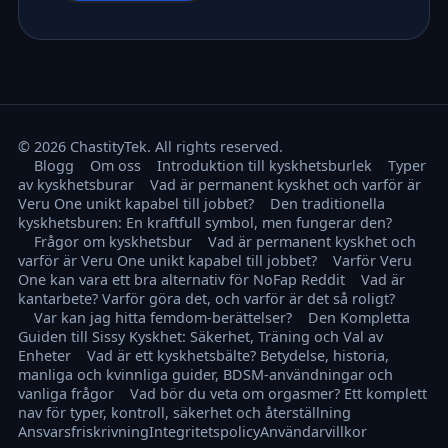
© 2026 ChastityTek. All rights reserved.
Blogg
Om oss
Introduktion till kyskhetsburlek
Typer
av kyskhetsburar
Vad är permanent kyskhet och varför är
Veru One unikt kapabel till jobbet?
Den traditionella
kyskhetsburen: En kraftfull symbol, men fungerar den?
Frågor om kyskhetsbur
Vad är permanent kyskhet och
varför är Veru One unikt kapabel till jobbet?
Varför Veru
One kan vara ett bra alternativ för NoFap Reddit
Vad är
kantarbete? Varför göra det, och varför är det så roligt?
Var kan jag hitta femdom-berättelser?
Den Kompletta
Guiden till Sissy Kyskhet: Säkerhet, Träning och Val av
Enheter
Vad är ett kyskhetsbälte? Betydelse, historia,
manliga och kvinnliga guider, BDSM-användningar och
vanliga frågor
Vad bör du veta om orgasmer? Ett komplett
nav för typer, kontroll, säkerhet och återställning
Ansvarsfriskrivning
Integritetspolicy
Användarvillkor