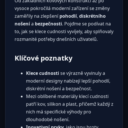
Od základních kovových konstrukcí až po
vysoce pokročilá moderní zařízení se změny
zaměřily na zlepšení
pohodlí
,
diskrétního
nošení
a
bezpečnosti
. Pojďme se podívat na
to, jak se klece cudnosti vyvíjely, aby splňovaly
rozmanité potřeby dnešních uživatelů.
Klíčové poznatky
Klece cudnosti
se výrazně vyvinuly a
moderní designy nabízejí lepší pohodlí,
diskrétní nošení a bezpečnost.
Mezi oblíbené materiály klecí cudnosti
patří kov, silikon a plast, přičemž každý z
nich má specifické výhody pro
dlouhodobé nošení.
Inovativní prvky
, jako jsou hroty,