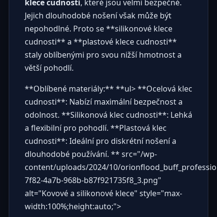
klece cudnosti
, které jsou velmi bezpečné.
Jejich dlouhodobé nošení však může být
nepohodlné. Proto se **silikonové klece
cudnosti** a **plastové klece cudnosti**
staly oblíbenými pro svou nižší hmotnost a
větší pohodlí.
**Oblíbené materiály:** **ul> **Ocelová klec
cudnosti**: Nabízí maximální bezpečnost a
odolnost. **Silikonová klec cudnosti**: Lehká
a flexibilní pro pohodlí. **Plastová klec
cudnosti**: Ideální pro diskrétní nošení a
dlouhodobé používání. ** src="/wp-
content/uploads/2024/10/orionflood_buff_professi
7f82-4a7b-968b-b87f921735f8_3.png"
alt="Kovové a silikonové klece" style="max-
width:100%;height:auto;">