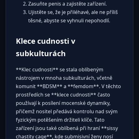
Zasuňte penis a zajistěte zařízení.
Ujistěte se, že je přiléhavé, ale ne příliš
těsné, abyste se vyhnuli nepohodlí.
Klece cudnosti v
subkulturách
**Klec cudnosti** se stala oblíbeným
nástrojem v mnoha subkulturách, včetně
komunit **BDSM** a **femdom**. V těchto
prostředích se **klece cudnosti** často
používají k posílení mocenské dynamiky,
přičemž nositel předává kontrolu nad svým
fyzickým potěšením držiteli klíče. Tato
zařízení jsou také oblíbená při hraní **sissy
chastity cage**, kde submisivní ženy nosí