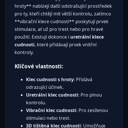
hroty** nabízejí další odstrašující prostředek
pro ty, kteří chtějí mít větší kontrolu, zatímco
**vibrační klece cudnosti** poskytují prvek
stimulace, ať už pro trest nebo pro hravé
použití. Existují dokonce i
uretrální klece
cudnosti
, které přidávají prvek vnitřní
kontroly.
Klíčové vlastnosti:
Klec cudnosti s hroty
: Přidává
odrazující účinek.
Uretrální klec cudnosti
: Pro plnou
kontrolu.
Vibrační klec cudnosti
: Pro zesílenou
stimulaci nebo trest.
3D tištěná klec cudnosti
: Umožňuje