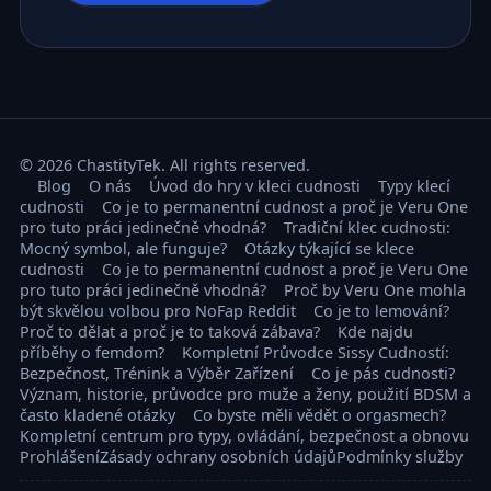
© 2026 ChastityTek. All rights reserved.
Blog
O nás
Úvod do hry v kleci cudnosti
Typy klecí
cudnosti
Co je to permanentní cudnost a proč je Veru One
pro tuto práci jedinečně vhodná?
Tradiční klec cudnosti:
Mocný symbol, ale funguje?
Otázky týkající se klece
cudnosti
Co je to permanentní cudnost a proč je Veru One
pro tuto práci jedinečně vhodná?
Proč by Veru One mohla
být skvělou volbou pro NoFap Reddit
Co je to lemování?
Proč to dělat a proč je to taková zábava?
Kde najdu
příběhy o femdom?
Kompletní Průvodce Sissy Cudností:
Bezpečnost, Trénink a Výběr Zařízení
Co je pás cudnosti?
Význam, historie, průvodce pro muže a ženy, použití BDSM a
často kladené otázky
Co byste měli vědět o orgasmech?
Kompletní centrum pro typy, ovládání, bezpečnost a obnovu
Prohlášení
Zásady ochrany osobních údajů
Podmínky služby