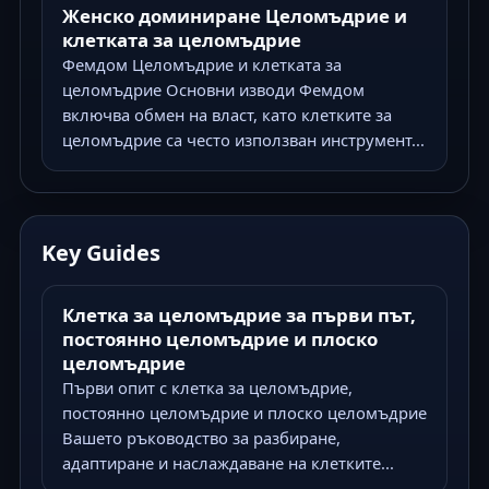
Женско доминиране Целомъдрие и
клетката за целомъдрие
Фемдом Целомъдрие и клетката за
целомъдрие Основни изводи Фемдом
включва обмен на власт, като клетките за
целомъдрие са често използван инструмент...
Key Guides
Клетка за целомъдрие за първи път,
постоянно целомъдрие и плоско
целомъдрие
Първи опит с клетка за целомъдрие,
постоянно целомъдрие и плоско целомъдрие
Вашето ръководство за разбиране,
адаптиране и наслаждаване на клетките...