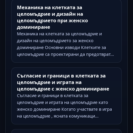
Механика на клетката за
целомъдрие и дизайн на
целомъдрието при женско
доминиране
Механика на клетката за целомъдрие и
дизайн на целомъдрието за женско
доминиране Основни изводи Клетките за
целомъдрие са проектирани да предотврат...
Съгласие и граници в клетката за
целомъдрие и играта на
целомъдрие с женско доминиране
Съгласие и граници в клетката за
целомъдрие и играта на целомъдрие като
женско доминиране Когато участвате в игра
на целомъдрие , ясната комуникаци...