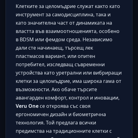
Клетките за целомъдрие служат както като
инструмент за самодисциплина, така и
като значителна част от динамиката на
властта във взаимоотношенията, особено
в BDSM или фемдом среда. Независимо
дали сте начинаещ, търсещ лек
пластмасов вариант, или опитен
потребител, изследващ съвременни
устройства като уретрални или вибриращи
клетки за целомъдрие, има широка гама от
възможности. Ако обаче търсите
авангарден комфорт, контрол и иновации,
Veru One
се откроява със своя
ергономичен дизайн и биометрична
технология. Той предлага всички
предимства на традиционните клетки с