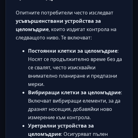
Опитните потребители често изследват
усъвършенствани устройства за
целомъдрие
, които издигат контрола на
следващото ниво. Те включват:
Постоянни клетки за целомъдрие
:
Носят се продължително време без да
се свалят, често изисквайки
внимателно планиране и предпазни
мерки.
Вибриращи клетки за целомъдрие
:
Включват вибриращи елементи, за да
дразнят носещия, добавяйки ново
измерение към контрола.
Уретрални устройства за
целомъдрие
: Осигуряват пълен