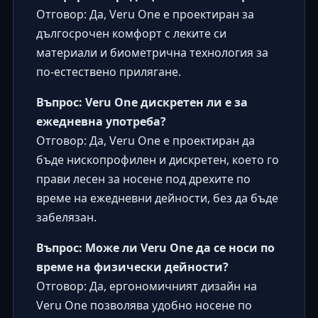
Отговор: Да, Veru One е проектиран за
дългосрочен комфорт с леките си
материали и биометрична технология за
по-естествено прилягане.
Въпрос: Veru One дискретен ли е за
ежедневна употреба?
Отговор: Да, Veru One е проектиран да
бъде нископрофилен и дискретен, което го
прави лесен за носене под дрехите по
време на ежедневни дейности, без да бъде
забелязан.
Въпрос: Може ли Veru One да се носи по
време на физически дейности?
Отговор: Да, ергономичният дизайн на
Veru One позволява удобно носене по