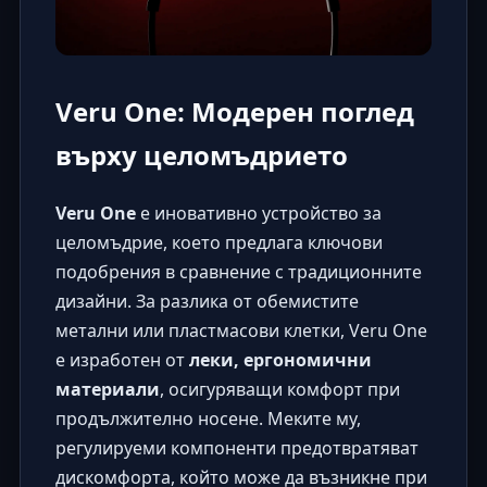
Veru One: Модерен поглед
върху целомъдрието
Veru One
е иновативно устройство за
целомъдрие, което предлага ключови
подобрения в сравнение с традиционните
дизайни. За разлика от обемистите
метални или пластмасови клетки, Veru One
е изработен от
леки, ергономични
материали
, осигуряващи комфорт при
продължително носене. Меките му,
регулируеми компоненти предотвратяват
дискомфорта, който може да възникне при