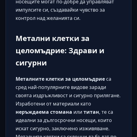
носещите могат по-добре да управляват
импулсите си, създавайки чувство за
контрол над желанията си.
Метални клетки за
целомъдрие: Здрави и
сигурни
Металните клетки за целомъдрие
са
сред най-популярните видове заради
своята издръжливост и сигурно прилягане.
Изработени от материали като
неръждаема стомана
или
титан
, те са
идеални за дългосрочни носещи, които
искат сигурно, заключено изживяване.
Металните клетки са склонни да бъдат по-