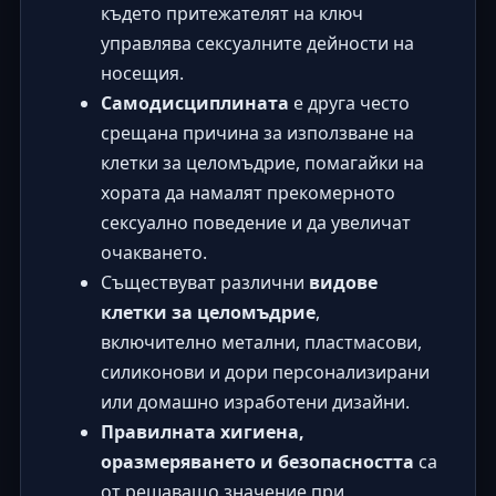
където притежателят на ключ
управлява сексуалните дейности на
носещия.
Самодисциплината
е друга често
срещана причина за използване на
клетки за целомъдрие, помагайки на
хората да намалят прекомерното
сексуално поведение и да увеличат
очакването.
Съществуват различни
видове
клетки за целомъдрие
,
включително метални, пластмасови,
силиконови и дори персонализирани
или домашно изработени дизайни.
Правилната хигиена,
оразмеряването и безопасността
са
от решаващо значение при