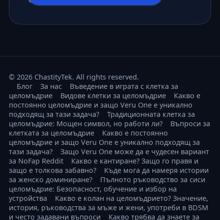
© 2026 ChastityTek. All rights reserved.
Блог
За нас
Въведение в играта с клетка за
целомъдрие
Видове клетки за целомъдрие
Какво е
постоянно целомъдрие и защо Veru One е уникално
подходящ за тази задача?
Традиционната клетка за
целомъдрие: Мощен символ, но работи ли?
Въпроси за
клетката за целомъдрие
Какво е постоянно
целомъдрие и защо Veru One е уникално подходящ за
тази задача?
Защо Veru One може да е чудесен вариант
за NoFap Reddit
Какво е кантиране? Защо го правя и
защо е толкова забавно?
Къде мога да намеря истории
за женско доминиране?
Пълното ръководство за сиси
целомъдрие: Безопасност, обучение и избор на
устройства
Какво е колан на целомъдрието? Значение,
история, ръководства за мъже и жени, употреби в BDSM
и често задавани въпроси
Какво трябва да знаете за