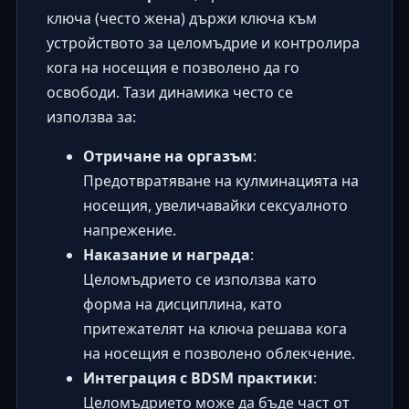
ключа (често жена) държи ключа към
устройството за целомъдрие и контролира
кога на носещия е позволено да го
освободи. Тази динамика често се
използва за:
Отричане на оргазъм
:
Предотвратяване на кулминацията на
носещия, увеличавайки сексуалното
напрежение.
Наказание и награда
:
Целомъдрието се използва като
форма на дисциплина, като
притежателят на ключа решава кога
на носещия е позволено облекчение.
Интеграция с BDSM практики
:
Целомъдрието може да бъде част от