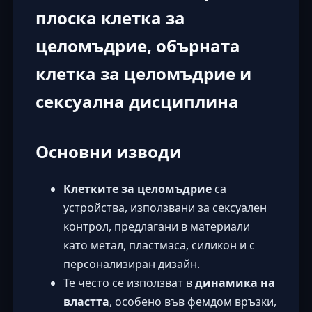
плоска клетка за
целомъдрие, обърната
клетка за целомъдрие и
сексуална дисциплина
Основни изводи
Клетките за целомъдрие
са
устройства, използвани за сексуален
контрол, предлагани в материали
като метал, пластмаса, силикон и с
персонализиран дизайн.
Те често се използват в
динамика на
властта
, особено във фемдом връзки,