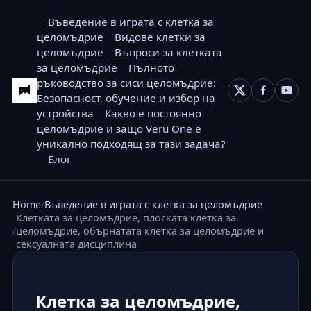
Въведение в играта с клетка за
целомъдрие
Видове клетки за
целомъдрие
Въпроси за клетката
за целомъдрие
Пълното
ръководство за сиси целомъдрие:
Безопасност, обучение и избор на
устройства
Какво е постоянно
целомъдрие и защо Veru One е
уникално подходящ за тази задача?
Блог
Home
Въведение в играта с клетка за целомъдрие
Клетката за целомъдрие, плоската клетка за
целомъдрие, обърнатата клетка за целомъдрие и
сексуалната дисциплина
Клетка за целомъдрие,