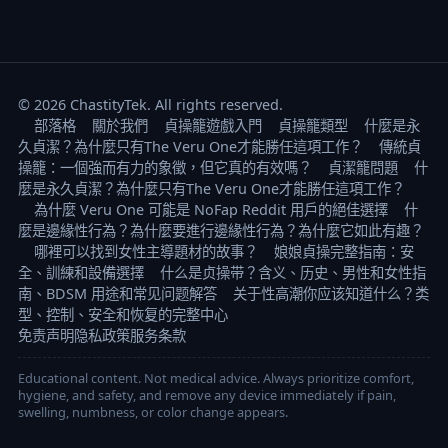
© 2026 ChastityTek. All rights reserved.
部落格
關於我們
貞操籠遊戲入門
貞操籠類型
什麼是永
久貞潔？為什麼只有The Veru One才能勝任這項工作？
傳統貞
操籠：一個強而有力的象徵，但它真的有效嗎？
貞潔籠問題
什
麼是永久貞潔？為什麼只有The Veru One才能勝任這項工作？
為什麼 Veru One 可能是 NoFap Reddit 用戶的絕佳選擇
什
麼是邊緣性行為？為什麼要進行邊緣性行為？為什麼它如此有趣？
哪裡可以找到女性主導題材的故事？
娘娘貞操完整指南：安
全、訓練和設備選擇
什么是贞操带？含义、历史、男性和女性指
南、BDSM 用途和常见问题解答
关于性高潮你应该知道什么？类
型、控制、安全和恢复的完整中心
免责声明
隐私政策
服务条款
Educational content. Not medical advice. Always prioritize comfort,
hygiene, and safety, and remove any device immediately if pain,
swelling, numbness, or color change appears.