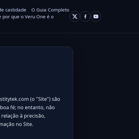
de castidade
O Guia Completo
 por que o Veru One é o
astitytek.com
(o "Site") são
 boa fé; no entanto, não
relação à precisão,
mação no Site.