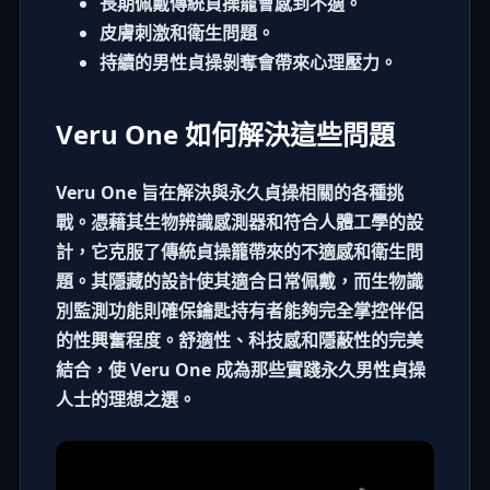
長期佩戴傳統
貞操籠
會感到不適。
皮膚刺激和衛生問題。
持續的
男性貞操
剝奪會帶來心理壓力。
Veru One 如何解決這些問題
Veru One 旨在解決與永久貞操相關的各種挑
戰。憑藉其生物辨識感測器和符合人體工學的設
計，它克服了傳統貞操籠帶來的不適感和衛生問
題。其隱藏的設計使其適合日常佩戴，而生物識
別監測功能則確保鑰匙持有者能夠完全掌控伴侶
的性興奮程度。舒適性、科技感和隱蔽性的完美
結合，使 Veru One 成為那些實踐永久男性貞操
人士的理想之選。