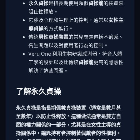
永久貞操
是指長期使用類似
貞操籠
的裝置來
阻止性釋放。
它涉及心理和生理上的控制，通常以
女性主
導貞操
的方式進行。
傳統
男性貞操裝置
的常見問題包括不適感、
衛生問題以及對使用者行為的控制。
Veru One 利用生物辨識感測器、符合人體
工學的設計以及比傳統
貞操籠
更高的隱蔽性
解決了這些問題。
了解永久貞操
永久貞操是指長期佩戴貞操裝置（通常是數月甚
至數年）以防止性釋放。這種做法通常是雙方自
願的權力關係的一部分，尤其是在女性主導的貞
操關係中，鑰匙持有者控制著佩戴者的性權利。