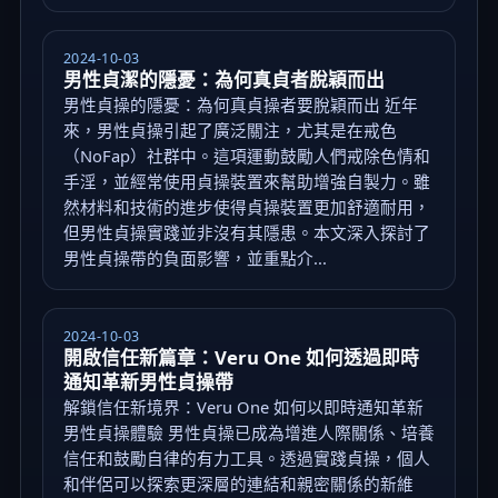
2024-10-03
男性貞潔的隱憂：為何真貞者脫穎而出
男性貞操的隱憂：為何真貞操者要脫穎而出 近年
來，男性貞操引起了廣泛關注，尤其是在戒色
（NoFap）社群中。這項運動鼓勵人們戒除色情和
手淫，並經常使用貞操裝置來幫助增強自製力。雖
然材料和技術的進步使得貞操裝置更加舒適耐用，
但男性貞操實踐並非沒有其隱患。本文深入探討了
男性貞操帶的負面影響，並重點介...
2024-10-03
開啟信任新篇章：Veru One 如何透過即時
通知革新男性貞操帶
解鎖信任新境界：Veru One 如何以即時通知革新
男性貞操體驗 男性貞操已成為增進人際關係、培養
信任和鼓勵自律的有力工具。透過實踐貞操，個人
和伴侶可以探索更深層的連結和親密關係的新維