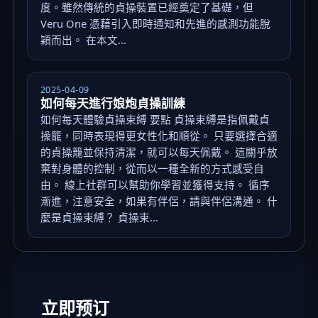
度。雖然傳統的貞操裝置已經奠定了基礎，但
Veru One 憑藉引入即時通知和先進的感測功能脫
穎而出。 在本文...
2025-04-09
如何每天進行娘炮貞操訓練
如何每天體驗貞操束縛 要點 貞操束縛是指佩戴貞
操籠，同時表現得更女性化和順從。 只要選擇合適
的貞操籠並保持清潔，就可以每天佩戴。 這關乎放
棄對身體的控制，從而以一種全新的方式感受自
由。 線上社群可以幫助你學習並獲得支持。 循序
漸進，注意安全，如果有伴侶，請與伴侶溝通。 什
麼是貞操束縛？ 貞操束...
立即预订