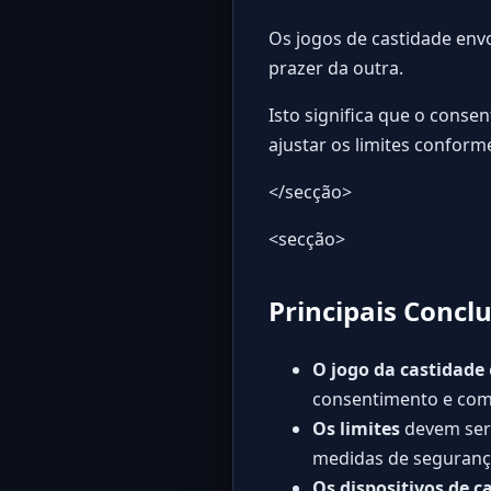
Os jogos de castidade env
prazer da outra.
Isto significa que o conse
ajustar os limites conform
</secção>
<secção>
Principais Concl
O jogo da castidade
consentimento e com
Os limites
devem ser 
medidas de seguranç
Os dispositivos de c