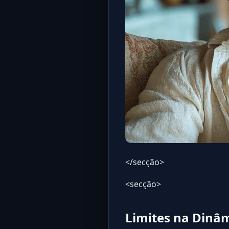
</secção>
<secção>
Limites na Dinâ