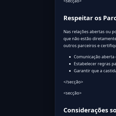
<secção>
Respeitar os Par
Nas relações abertas ou po
que não estão diretamente
outros parceiros e certifi
Comunicação aberta c
Estabelecer regras p
Garantir que a casti
</secção>
<secção>
Considerações s