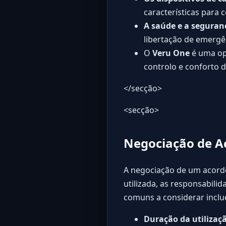
características para 
A saúde e a seguran
libertação de emergên
O
Veru One
é uma op
controlo e conforto 
</secção>
<secção>
Negociação de A
A negociação de um acord
utilizada, as responsabili
comuns a considerar incl
Duração da utilizaç