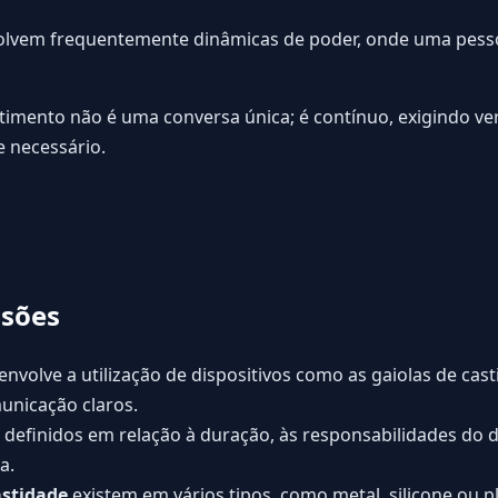
olvem frequentemente dinâmicas de poder, onde uma pesso
ntimento não é uma conversa única; é contínuo, exigindo ve
e necessário.
usões
envolve a utilização de dispositivos como as gaiolas de cas
unicação claros.
definidos em relação à duração, às responsabilidades do d
a.
astidade
existem em vários tipos, como metal, silicone ou p