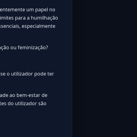
uentemente um papel no
limites para a humilhação
ssenciais, especialmente
hação ou feminização?
e o utilizador pode ter
dade ao bem-estar de
es do utilizador são