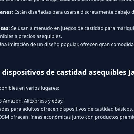
lanas:
Están diseñadas para usarse discretamente debajo de
osas:
Se usan a menudo en juegos de castidad para mariqui
nibles a precios asequibles.
na imitación de un diseño popular, ofrecen gran comodidad
dispositivos de castidad asequibles J
onibles en varios lugares:
mo
Amazon
,
AliExpress
y
eBay
.
des para adultos ofrecen dispositivos de castidad básicos.
BDSM ofrecen líneas económicas junto con productos prem