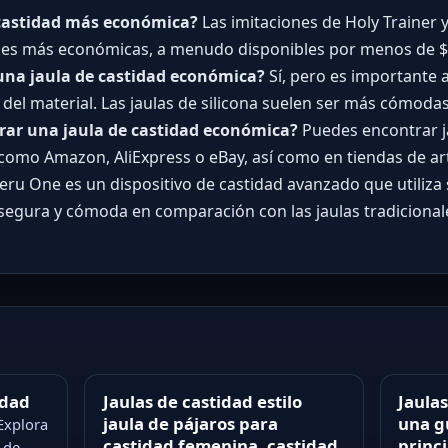
e castidad más económica?
Las imitaciones de Holy Trainer y
nes más económicas, a menudo disponibles por menos de $
na jaula de castidad económica?
Sí, pero es importante 
 del material. Las jaulas de silicona suelen ser más cómod
ar una jaula de castidad económica?
Puedes encontrar j
como Amazon, AliExpress o eBay, así como en tiendas de art
eru One es un dispositivo de castidad avanzado que utiliza
segura y cómoda en comparación con las jaulas tradicional
idad
Jaulas de castidad estilo
Jaulas
jaula de pájaros para
una g
Explora
castidad femenina, castidad
princ
 de