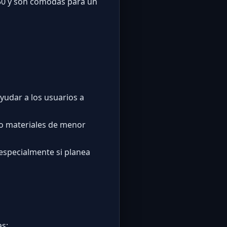
 $50 y son cómodas para un
yudar a los usuarios a
o materiales de menor
especialmente si planea
as: