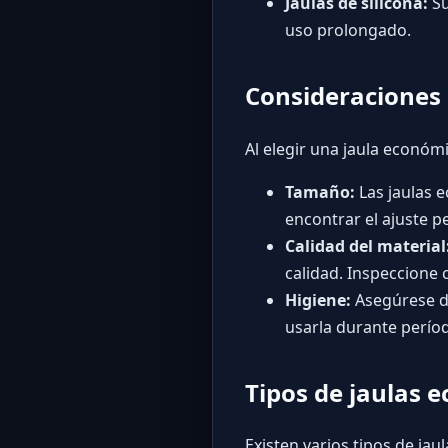
Jaulas de silicona:
Su
uso prolongado.
Consideraciones 
Al elegir una jaula económ
Tamaño:
Las jaulas e
encontrar el ajuste p
Calidad del material
calidad. Inspeccione
Higiene:
Asegúrese de
usarla durante perío
Tipos de jaulas 
Existen varios tipos de jau