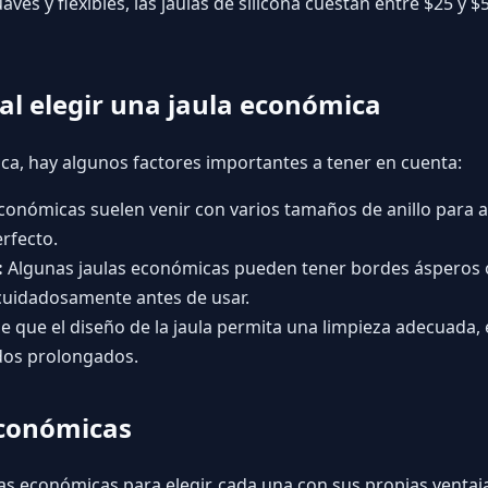
aves y flexibles, las jaulas de silicona cuestan entre $25 y
al elegir una jaula económica
ica, hay algunos factores importantes a tener en cuenta:
conómicas suelen venir con varios tamaños de anillo para a
erfecto.
:
Algunas jaulas económicas pueden tener bordes ásperos 
 cuidadosamente antes de usar.
 que el diseño de la jaula permita una limpieza adecuada, 
dos prolongados.
económicas
las económicas para elegir, cada una con sus propias ventaj