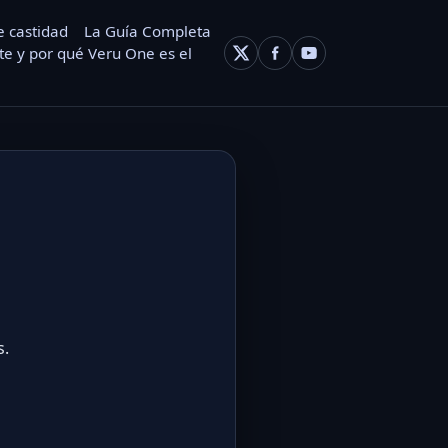
e castidad
La Guía Completa
e y por qué Veru One es el
s.