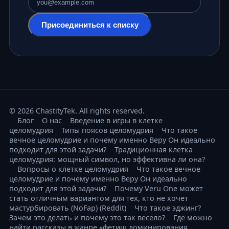
Адрес электронной почты
Присоединиться к списку
© 2026 ChastityTek. All rights reserved.
Блог
О нас
Введение в игры в клетке
целомудрия
Типы поясов целомудрия
Что такое
вечное целомудрие и почему именно Веру Он идеально
подходит для этой задачи?
Традиционная клетка
целомудрия: мощный символ, но эффективна ли она?
Вопросы о клетке целомудрия
Что такое вечное
целомудрие и почему именно Веру Он идеально
подходит для этой задачи?
Почему Veru One может
стать отличным вариантом для тех, кто не хочет
мастурбировать (NoFap) (Reddit)
Что такое эджинг?
Зачем это делать и почему это так весело?
Где можно
найти рассказы в жанре «фетиш доминирования