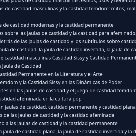
 las jaulas de castidad masculinas: estilos, usos y beneficio
ulas de castidad masculinas y la castidad femdom: mitos, real
las de castidad modernas y la castidad permanente
es sobre las jaulas de castidad y la castidad para afeminado
etrás de las jaulas de castidad y los subtítulos sobre casti
la de castidad, la jaula de castidad invertida, la jaula de 
 de castidad masculinas Castidad Sissy y Castidad Permanen
 Jaula de Castidad
Castidad Permanente en la Literatura y el Arte
 Femdom y la Castidad Sissy en las Dinámicas de Poder
tes en las jaulas de castidad y el juego de castidad femdo
castidad afeminada en la cultura pop
n jaulas de castidad, castidad permanente y castidad plana
s de las jaulas de castidad y la castidad afeminada
no a las jaulas de castidad y la castidad permanente
a jaula de castidad plana, la jaula de castidad invertida y la 