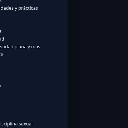
s
idades y prácticas
s
dad
castidad plana y más
te
m
disciplina sexual