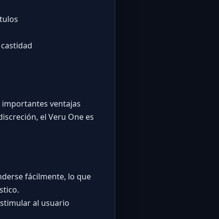
tulos
 castidad
e importantes ventajas
discreción, el Veru One es
derse fácilmente, lo que
stico.
stimular al usuario