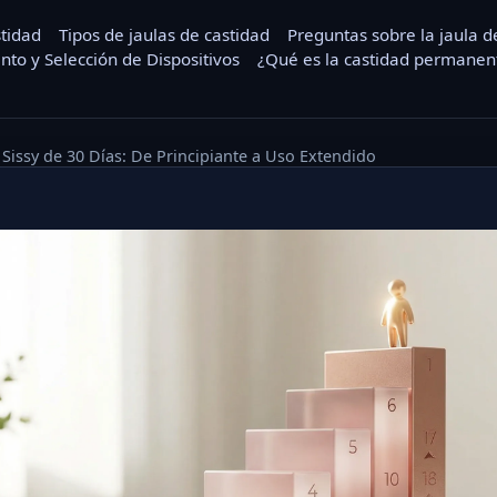
stidad
Tipos de jaulas de castidad
Preguntas sobre la jaula d
nto y Selección de Dispositivos
¿Qué es la castidad permanent
issy de 30 Días: De Principiante a Uso Extendido