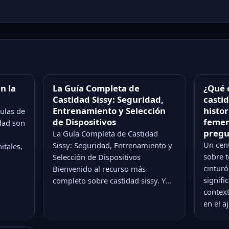
n la
La Guía Completa de
¿Qué 
Castidad Sissy: Seguridad,
castid
Entrenamiento y Selección
histor
aulas de
de Dispositivos
femen
idad son
pregu
La Guía Completa de Castidad
Un cen
Sissy: Seguridad, Entrenamiento y
itales,
sobre 
Selección de Dispositivos
cinturó
Bienvenido al recurso más
signifi
completo sobre castidad sissy. Y...
contex
en el a