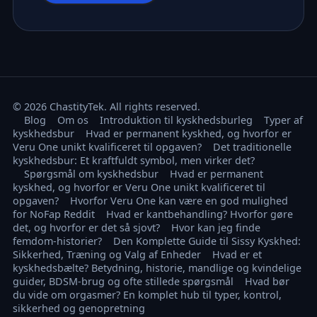
© 2026 ChastityTek. All rights reserved.
Blog
Om os
Introduktion til kyskhedsburleg
Typer af
kyskhedsbur
Hvad er permanent kyskhed, og hvorfor er
Veru One unikt kvalificeret til opgaven?
Det traditionelle
kyskhedsbur: Et kraftfuldt symbol, men virker det?
Spørgsmål om kyskhedsbur
Hvad er permanent
kyskhed, og hvorfor er Veru One unikt kvalificeret til
opgaven?
Hvorfor Veru One kan være en god mulighed
for NoFap Reddit
Hvad er kantbehandling? Hvorfor gøre
det, og hvorfor er det så sjovt?
Hvor kan jeg finde
femdom-historier?
Den Komplette Guide til Sissy Kyskhed:
Sikkerhed, Træning og Valg af Enheder
Hvad er et
kyskhedsbælte? Betydning, historie, mandlige og kvindelige
guider, BDSM-brug og ofte stillede spørgsmål
Hvad bør
du vide om orgasmer? En komplet hub til typer, kontrol,
sikkerhed og genopretning